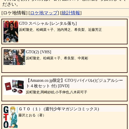
ださい。
[ロケ地情報]
[
ロケ地マップ
]
[
統計情報
]
GTO スペシャル [レンタル落ち]
反町隆史、松嶋菜々子、池内博之、希良梨、近藤芳正
GTO(2) [VHS]
反町隆史、松嶋菜々子、希良梨、中尾彬
【Amazon.co.jp限定】GTOリバイバル(ビジュアルシー
ト４枚セット 付) [DVD]
反町隆史,岡崎紗絵,小手伸也,八木莉可子
ＧＴＯ（１） (週刊少年マガジンコミックス)
藤沢とおる（著）