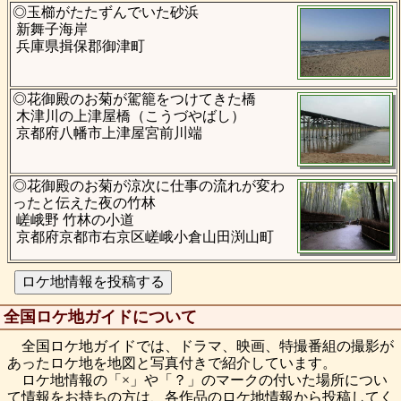
◎玉櫛がたたずんでいた砂浜
新舞子海岸
兵庫県揖保郡御津町
◎花御殿のお菊が駕籠をつけてきた橋
木津川の上津屋橋（こうづやばし）
京都府八幡市上津屋宮前川端
◎花御殿のお菊が涼次に仕事の流れが変わ
ったと伝えた夜の竹林
嵯峨野 竹林の小道
京都府京都市右京区嵯峨小倉山田渕山町
全国ロケ地ガイドについて
全国ロケ地ガイドでは、ドラマ、映画、特撮番組の撮影が
あったロケ地を地図と写真付きで紹介しています。
ロケ地情報の「×」や「？」のマークの付いた場所につい
て情報をお持ちの方は、各作品のロケ地情報から投稿してく