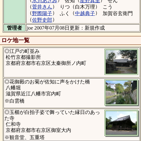
水川あさみ
佐知
星野真里
せん
（
）
（
）
菅井きん
りつ
白木万理
こう
（
）
（
）
野際陽子
ふく
中越典子
加賀谷玄衛門
（
）
佐野史郎
管理者
joe 2007年07月08日更新：新規作成
ロケ地一覧
◎江戸の町並み
松竹京都撮影所
京都府京都市右京区太秦御所ノ内町
◎花御殿のお菊が佐知に声をかけた橋
八幡堀
滋賀県近江八幡市宮内町
※白雲橋
◎玉櫛が白拍子姿で舞っていた縁日のあっ
た寺
仁和寺
京都府京都市右京区御室大内
※観音堂、五重塔