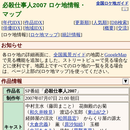
全国ロケ地ガイド
必殺仕事人2007 ロケ地情報・
[
▽
]
マップ
[
年代IDX
]
[
作品IDX
]
[
更新順
]
[
人気順
]
[
DB検索
]
[
俳優IDX
]
[
地域IDX
]
[
概要
]
[
交流
]
[ロケ地情報]
[
ロケ地マップ
]
[
統計情報
]
お知らせ
各ロケ地の詳細画面に、
全国風景ガイド
の地図と
GoogleMap
で見る機能を追加しました。ストリートビューで見る場合な
どに便利です。地図上ですべてのロケ地の一覧を見る場合
は、ページ上部の[ロケ地マップ]を使ってください。
作品情報
▼
作品名
SP番組「
必殺仕事人2007
」
制作年
2007年07月07日 21:00 朝日
（
）
中村主水
藤田まこと
花御殿のお菊
（
）
（
）
和久井映見
渡辺小五郎
東山紀之
（
）
経師屋の涼次
松岡昌宏
からくり屋の源太
（
）
（
）
大倉忠義
薫
原沙知絵
玉櫛
キャスト
（
）
（
）