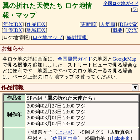
全国ロケ地ガイド
翼の折れた天使たち ロケ地情
[
▽
]
報・マップ
[
年代IDX
]
[
作品IDX
]
[
更新順
]
[
人気順
]
[
DB検索
]
[
俳優IDX
]
[
地域IDX
]
[
概要
]
[
交流
]
[ロケ地情報]
[
ロケ地マップ
]
[
統計情報
]
お知らせ
各ロケ地の詳細画面に、
全国風景ガイド
の地図と
GoogleMap
で見る機能を追加しました。ストリートビューで見る場合な
どに便利です。地図上ですべてのロケ地の一覧を見る場合
は、ページ上部の[ロケ地マップ]を使ってください。
作品情報
▼
作品名
SP番組「
翼の折れた天使たち
」
2006年02月27日 23:00 フジ
2006年02月28日 23:00 フジ
制作年
2006年03月01日 23:00 フジ
2006年03月02日 23:00 フジ
（
）
（
）
小峰奈々子
上戸彩
松岡メグミ
坂野真弥
（
）
（
）
平岩ミサ
佐田真由美
松岡由美
山本未來