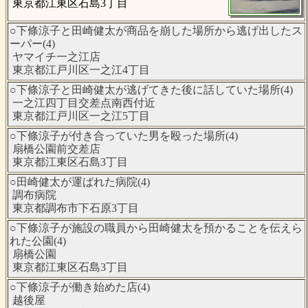
東京都江東区石島3丁目
○下條涼子と田崎健太が商品を崩した場所から逃げ出したス
ーパー(4)
ヤマイチ一之江店
東京都江戸川区一之江4丁目
○下條涼子と田崎健太が逃げてきた後に話していた場所(4)
一之江四丁目交差点南西付近
東京都江戸川区一之江5丁目
○下條涼子が付き合っていた男を殴った場所(4)
扇橋公園前交差店
東京都江東区石島3丁目
○田崎健太が運ばれた病院(4)
調布病院
東京都調布市下石原3丁目
○下條涼子が施設の職員から田崎健太を預かることを伝えら
れた公園(4)
扇橋公園
東京都江東区石島3丁目
○下條涼子が働き始めた店(4)
越後屋