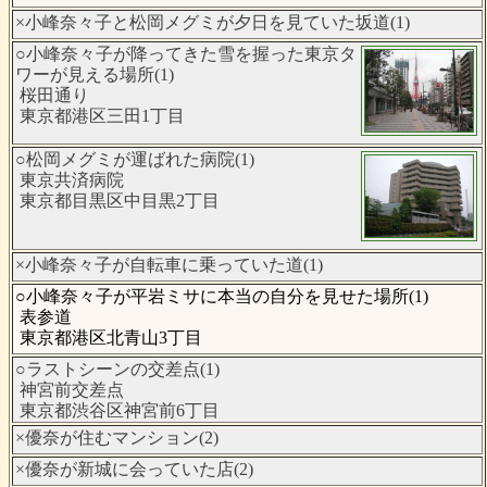
×小峰奈々子と松岡メグミが夕日を見ていた坂道(1)
○小峰奈々子が降ってきた雪を握った東京タ
ワーが見える場所(1)
桜田通り
東京都港区三田1丁目
○松岡メグミが運ばれた病院(1)
東京共済病院
東京都目黒区中目黒2丁目
×小峰奈々子が自転車に乗っていた道(1)
○小峰奈々子が平岩ミサに本当の自分を見せた場所(1)
表参道
東京都港区北青山3丁目
○ラストシーンの交差点(1)
神宮前交差点
東京都渋谷区神宮前6丁目
×優奈が住むマンション(2)
×優奈が新城に会っていた店(2)