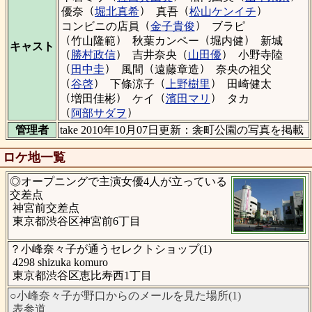
（
）
（
）
優奈
堀北真希
真吾
松山ケンイチ
（
）
コンビニの店員
金子貴俊
ブラピ
（
）
（
）
竹山隆範
秋葉カンペー
堀内健
新城
キャスト
（
）
（
）
勝村政信
吉井奈央
山田優
小野寺陸
（
）
（
）
田中圭
風間
遠藤章造
奈央の祖父
（
）
（
）
谷啓
下條涼子
上野樹里
田崎健太
（
）
（
）
増田佳彬
ケイ
濱田マリ
タカ
（
）
阿部サダヲ
管理者
take 2010年10月07日更新：衾町公園の写真を掲載
ロケ地一覧
◎オープニングで主演女優4人が立っている
交差点
神宮前交差点
東京都渋谷区神宮前6丁目
？小峰奈々子が通うセレクトショップ(1)
4298 shizuka komuro
東京都渋谷区恵比寿西1丁目
○小峰奈々子が野口からのメールを見た場所(1)
表参道