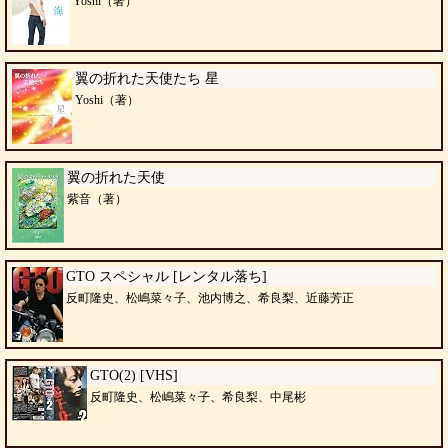
Yoshi（著）
翼の折れた天使たち 星
Yoshi（著）
翼の折れた天使
紫音（著）
GTO スペシャル [レンタル落ち]
反町隆史、松嶋菜々子、池内博之、希良梨、近藤芳正
GTO(2) [VHS]
反町隆史、松嶋菜々子、希良梨、中尾彬