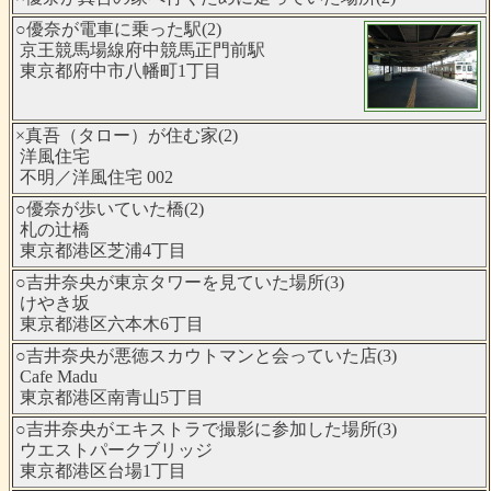
○優奈が電車に乗った駅(2)
京王競馬場線府中競馬正門前駅
東京都府中市八幡町1丁目
×真吾（タロー）が住む家(2)
洋風住宅
不明／洋風住宅 002
○優奈が歩いていた橋(2)
札の辻橋
東京都港区芝浦4丁目
○吉井奈央が東京タワーを見ていた場所(3)
けやき坂
東京都港区六本木6丁目
○吉井奈央が悪徳スカウトマンと会っていた店(3)
Cafe Madu
東京都港区南青山5丁目
○吉井奈央がエキストラで撮影に参加した場所(3)
ウエストパークブリッジ
東京都港区台場1丁目