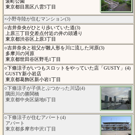
衾町公園
東京都目黒区八雲5丁目
×小野寺陸が住むマンション(3)
○吉井奈央がひとり歩いていた道(3)
上原三丁目交差点付近の井の頭通り
東京都渋谷区上原3丁目
○吉井奈央と祖父が雛人形を川に流した河原(3)
多摩川の河原
東京都世田谷区野毛1丁目
○下條涼子がいつもスロットをやっていた店「GUSTY」(4)
GUSTY新小岩店
東京都葛飾区新小岩1丁目
○下條涼子が子供とぶつかった川辺(4)
隅田川の勝鬨橋
東京都中央区築地6丁目
○下條涼子が住むアパート(4)
アパート
東京都多摩市中沢1丁目