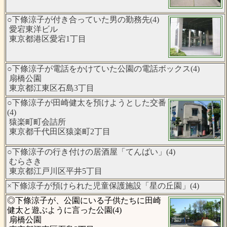
○下條涼子が付き合っていた男の勤務先(4)
愛宕東洋ビル
東京都港区愛宕1丁目
○下條涼子が電話をかけていた公園の電話ボックス(4)
扇橋公園
東京都江東区石島3丁目
○下條涼子が田崎健太を預けようとした交番
(4)
猿楽町町会詰所
東京都千代田区猿楽町2丁目
○下條涼子の行き付けの居酒屋「てんばい」(4)
むらさき
東京都江戸川区平井5丁目
×下條涼子が預けられた児童保護施設「星の丘園」(4)
◎下條涼子が、公園にいる子供たちに田崎
健太と遊ぶように言った公園(4)
扇橋公園