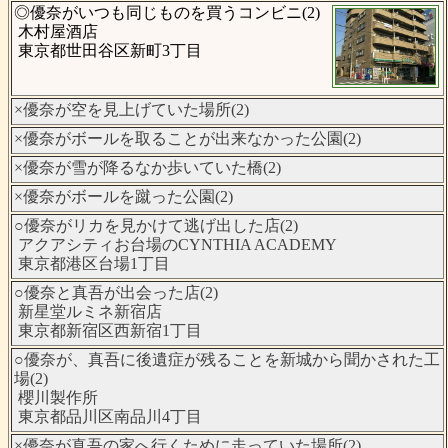
◎優奈がいつも同じものを買うコンビニ(2)
木村屋酒店
東京都世田谷区新町3丁目
×優奈が空を見上げていた場所(2)
×優奈がボールを取ることが出来なかった公園(2)
×優奈が雪が降るなか歩いていた橋(2)
×優奈がボールを蹴った公園(2)
○優奈がリカを見かけて逃げ出した店(2)
アクアシティお台場のCYNTHIA ACADEMY
東京都港区台場1丁目
○優奈と真吾が出会った店(2)
新星堂ルミネ新宿店
東京都新宿区西新宿1丁目
○優奈が、真吾に後遺症が残ることを新城から聞かされた工
場(2)
櫻川製作所
東京都品川区南品川4丁目
×優奈が真吾の家へ行くために走っていた場所(2)