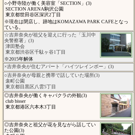
○小野寺陸が働く美容室「SECTION」(3)
SECTION ARENA駒沢公園
東京都世田谷区深沢2丁目
※現在は閉店し、跡地はKOMAZAWA PARK CAFEとなっ
ている。
☆吉井奈央が祖父を迎えに行った「玉川中
央警察署」(3)
津田塾会
東京都渋谷区千駄ヶ谷1丁目
※2015年解体
×吉井奈央が住むアパート「ハイツレインボー」(3)
○吉井奈央が母親と携帯で話していた場所(3)
衾町公園
東京都目黒区八雲5丁目
◎吉井奈央が働くキャバクラの外観(3)
club bisser
東京都港区六本木3丁目
◎吉井奈央と祖父が花を見ながら話してい
た公園(3)