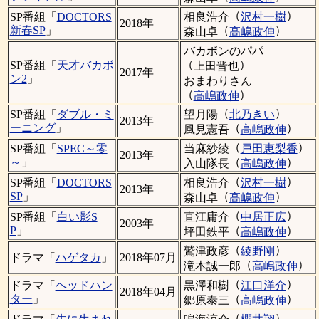
（
）
相良浩介
沢村一樹
SP番組「
DOCTORS
2018年
（
）
新春SP
」
森山卓
高嶋政伸
バカボンのパパ
（
）
SP番組「
天才バカボ
上田晋也
2017年
ン2
」
おまわりさん
（
）
高嶋政伸
（
）
望月陽
北乃きい
SP番組「
ダブル・ミ
2013年
（
）
ーニング
」
風見憲吾
高嶋政伸
（
）
当麻紗綾
戸田恵梨香
SP番組「
SPEC～零
2013年
（
）
～
」
入山隊長
高嶋政伸
（
）
相良浩介
沢村一樹
SP番組「
DOCTORS
2013年
（
）
SP
」
森山卓
高嶋政伸
（
）
直江庸介
中居正広
SP番組「
白い影S
2003年
（
）
P
」
坪田鉄平
高嶋政伸
（
）
鷲津政彦
綾野剛
ドラマ「
ハゲタカ
」
2018年07月
（
）
滝本誠一郎
高嶋政伸
（
）
黒澤和樹
江口洋介
ドラマ「
ヘッドハン
2018年04月
（
）
ター
」
郷原泰三
高嶋政伸
（
）