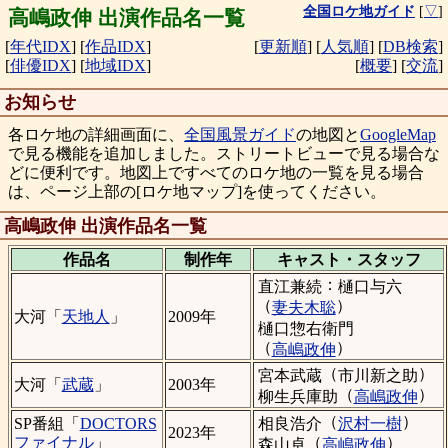
全国ロケ地ガイド
[
▽
]
高嶋政伸 出演作品名一覧
[
年代IDX
]
[
作品IDX
]
[
更新順
]
[
人気順
]
[
DB検索
]
[
俳優IDX
]
[
地域IDX
]
[
概要
]
[
交流
]
お知らせ
各ロケ地の詳細画面に、
全国風景ガイド
の地図と
GoogleMap
で見る機能を追加しました。ストリートビューで見る場合な
どに便利です。地図上ですべてのロケ地の一覧を見る場合
は、ページ上部の[ロケ地マップ]を使ってください。
高嶋政伸 出演作品名一覧
作品名
制作年
キャスト・
スタッフ
：
直江兼続
樋口与六
（
）
妻夫木聡
大河「
天地人
」
2009年
樋口惣右衛門
（
）
高嶋政伸
（
）
宮本武蔵
市川新之助
大河「
武蔵
」
2003年
（
）
柳生兵庫助
高嶋政伸
（
）
相良浩介
沢村一樹
SP番組「
DOCTORS
2023年
（
）
ファイナル
」
森山卓
高嶋政伸