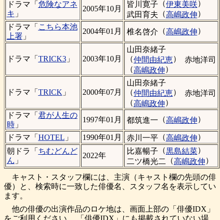
（
）
皆川寛子
伊東美咲
ドラマ「
危険なアネ
2005年10月
（
）
キ
」
武田育夫
高嶋政伸
ドラマ「
こちら本池
（
）
2004年01月
椎名啓介
高嶋政伸
上署
」
山田奈緒子
（
）
ドラマ「
TRICK3
」
2003年10月
仲間由紀恵
赤地洋司
（
）
高嶋政伸
山田奈緒子
（
）
ドラマ「
TRICK
」
2000年07月
仲間由紀恵
赤地洋司
（
）
高嶋政伸
ドラマ「
君が人生の
（
）
1997年01月
都筑進一
高嶋政伸
時
」
（
）
ドラマ「
HOTEL
」
1990年01月
赤川一平
高嶋政伸
（
）
比嘉暢子
黒島結菜
朝ドラ「
ちむどんど
2022年
（
）
ん
」
二ツ橋光二
高嶋政伸
キャスト・スタッフ欄には、主演（キャスト欄の先頭の俳
優）と、検索時に一致した俳優名、スタッフ名を表示してい
ます。
他の俳優の出演作品のロケ地は、画面上部の「俳優IDX」
をご利用ください。 「俳優IDX」にも掲載されていない場