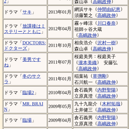
（
）
2
」
森山卓
高嶋政伸
（
）
網浜サキ
仲間由紀恵
ドラマ「
サキ
」
2013年01月
（
）
須藤繁之
高嶋政伸
（
）
霧ヶ峰涼
川口春奈
ドラマ「
放課後はミ
2012年04月
祖師ヶ谷大蔵
ステリーとともに
」
（
）
高嶋政伸
（
）
相良浩介
沢村一樹
ドラマ「
DOCTORS:
2011年10月
（
）
ドクターズ
」
森山卓
高嶋政伸
：
桜庭美男
桜庭美子
ドラマ「
美男です
（
）
2011年07月
瀧本美織
安藤弘
ね
」
（
）
高嶋政伸
（
）
稲葉祐
草彅剛
ドラマ「
冬のサク
2011年01月
（
）
ラ
」
石川航一
高嶋政伸
（
）
倉石義男
内野聖陽
ドラマ「
臨場2
」
2010年04月
（
）
立原真澄
高嶋政伸
（
）
九十九龍介
木村拓哉
ドラマ「
MR. BRAI
2009年05月
（
）
N
」
土井健三
高嶋政伸
（
）
倉石義男
内野聖陽
ドラマ「
臨場
」
2009年04月
（
）
立原真澄
高嶋政伸