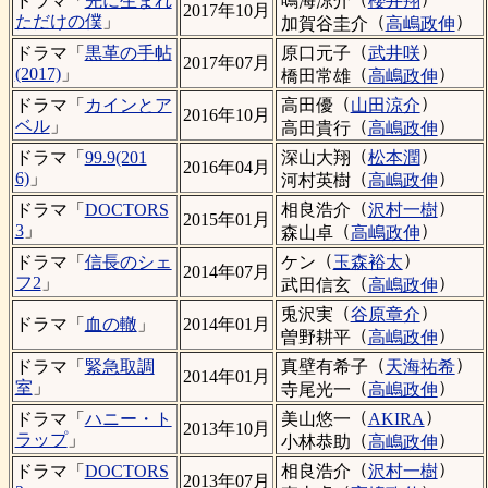
鳴海涼介
櫻井翔
ドラマ「
先に生まれ
2017年10月
（
）
ただけの僕
」
加賀谷圭介
高嶋政伸
（
）
原口元子
武井咲
ドラマ「
黒革の手帖
2017年07月
（
）
(2017)
」
橋田常雄
高嶋政伸
（
）
高田優
山田涼介
ドラマ「
カインとア
2016年10月
（
）
ベル
」
高田貴行
高嶋政伸
（
）
深山大翔
松本潤
ドラマ「
99.9(201
2016年04月
（
）
6)
」
河村英樹
高嶋政伸
（
）
相良浩介
沢村一樹
ドラマ「
DOCTORS
2015年01月
（
）
3
」
森山卓
高嶋政伸
（
）
ケン
玉森裕太
ドラマ「
信長のシェ
2014年07月
（
）
フ2
」
武田信玄
高嶋政伸
（
）
兎沢実
谷原章介
ドラマ「
血の轍
」
2014年01月
（
）
曽野耕平
高嶋政伸
（
）
真壁有希子
天海祐希
ドラマ「
緊急取調
2014年01月
（
）
室
」
寺尾光一
高嶋政伸
（
）
美山悠一
AKIRA
ドラマ「
ハニー・ト
2013年10月
（
）
ラップ
」
小林恭助
高嶋政伸
（
）
相良浩介
沢村一樹
ドラマ「
DOCTORS
2013年07月