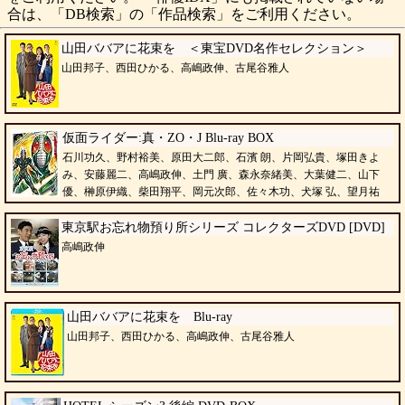
合は、「DB検索」の「作品検索」をご利用ください。
山田ババアに花束を ＜東宝DVD名作セレクション＞
山田邦子、西田ひかる、高嶋政伸、古尾谷雅人
仮面ライダー:真・ZO・J Blu-ray BOX
石川功久、野村裕美、原田大二郎、石濱 朗、片岡弘貴、塚田きよ
み、安藤麗二、高嶋政伸、土門 廣、森永奈緒美、大葉健二、山下
優、榊原伊織、柴田翔平、岡元次郎、佐々木功、犬塚 弘、望月祐
多、野村佑香、神威杏次、栗原敏、万里洋子、小野寺丈、田中秀幸、難波圭
一、塩沢兼人、田中亮一、青野 武、小林昭二
東京駅お忘れ物預り所シリーズ コレクターズDVD [DVD]
高嶋政伸
山田ババアに花束を Blu-ray
山田邦子、西田ひかる、高嶋政伸、古尾谷雅人