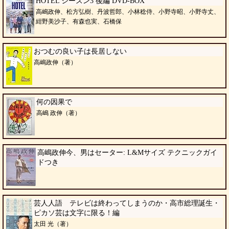
HOTEL シーズン3 後編 DVD-BOX
高嶋政伸、松方弘樹、丹波哲郎、小林稔侍、小野寺昭、小野寺丈、
紺野美沙子、有森也実、石橋保
おつむの良い子は長居しない
高嶋政伸（著）
何の因果で
高嶋 政伸（著）
高嶋政伸今、男はセーター: L&Mサイズ テクニックガイ
ドつき
芸人人語 テレビは終わってしまうのか・高市総理誕生・
ピカソ芸は文字に限る！編
太田 光（著）