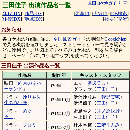
全国ロケ地ガイド
[
▽
]
三田佳子 出演作品名一覧
[
年代IDX
]
[
作品IDX
]
[
更新順
]
[
人気順
]
[
DB検索
]
[
俳優IDX
]
[
地域IDX
]
[
概要
]
[
交流
]
お知らせ
各ロケ地の詳細画面に、
全国風景ガイド
の地図と
GoogleMap
で見る機能を追加しました。ストリートビューで見る場合な
どに便利です。地図上ですべてのロケ地の一覧を見る場合
は、ページ上部の[ロケ地マップ]を使ってください。
三田佳子 出演作品名一覧
作品名
制作年
キャスト・
スタッフ
（
）
エマ
浜辺美波
映画「
約束のネバ
2020年
（
）
ーランド
」
グランマ
三田佳子
（
）
伊沢ゆりあ
菅野美穂
ドラマ「
ゆりあ先
2023年10月
（
）
生の赤い糸
」
伊沢節子
三田佳子
（
）
野島伸之
井ノ原快彦
ドラマ「
めぐ
2021年12月
（
）
る。
」
村上則子
三田佳子
（
）
桂木早梅
二階堂ふみ
ドラマ「
プロミ
2021年07月