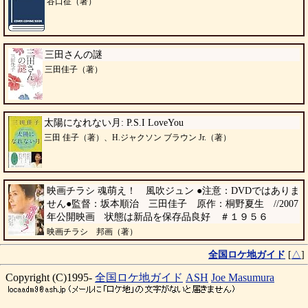
谷口征（著）
三田さんの謎
三田佳子（著）
太陽になれない月: P.S.I LoveYou
三田 佳子（著）、H.ジャクソン ブラウン Jr.（著）
映画チラシ 魂萌え！ 風吹ジュン ●注意：DVDではありま
せん●監督：坂本順治 三田佳子 原作：桐野夏生 //2007
年公開映画 状態は新品を保存品良好 ＃１９５６
映画チラシ 邦画（著）
全国ロケ地ガイド
[
△
]
Copyright (C)1995-
全国ロケ地ガイド
ASH
Joe Masumura