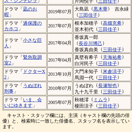
（
）
ス・シンデレラ
」
片岡悦子
三田佳子
（
）
大島凪
黒木華
吉永緑
ドラマ「
凪のお
2019年07月
（
）
暇
」
三田佳子
（
）
根本加穂子
高畑充希
ドラマ「
過保護の
2017年07月
（
）
カホコ
」
並木初代
三田佳子
香坂真一郎
ドラマ「
小さな巨
（
）
2017年04月
長谷川博己
人
」
（
）
香坂真由美
三田佳子
（
）
真壁有希子
天海祐希
ドラマ「
緊急取調
2017年04月
（
）
室2
」
白河民子
三田佳子
（
）
大門未知子
米倉涼子
ドラマ「
ドクターX
2013年10月
（
）
2
」
馬淵一代
三田佳子
（
）
うぬぼれ
長瀬智也
ドラマ「
うぬぼれ
2010年07月
（
）
刑事
」
九十九千里
三田佳子
（
）
秋穂澪
ミムラ
ドラマ「
いま、会
2005年07月
（
）
いにゆきます
」
榎田涼子
三田佳子
キャスト・スタッフ欄には、主演（キャスト欄の先頭の俳
優）と、検索時に一致した俳優名、スタッフ名を表示してい
ます。