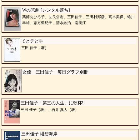
Wの悲劇 [レンタル落ち]
薬師丸ひろ子、世良公則、三田佳子、三田村邦彦、高木美保、蜷川
幸雄、志方亜紀子、清水紘治、南美江
てとテと手
三田 佳子（著）
女優 三田佳子 毎日グラフ別冊
三田佳子「第三の人生」に乾杯!
三田 佳子（著）、石井 真人（著）
三田佳子 紺碧海岸