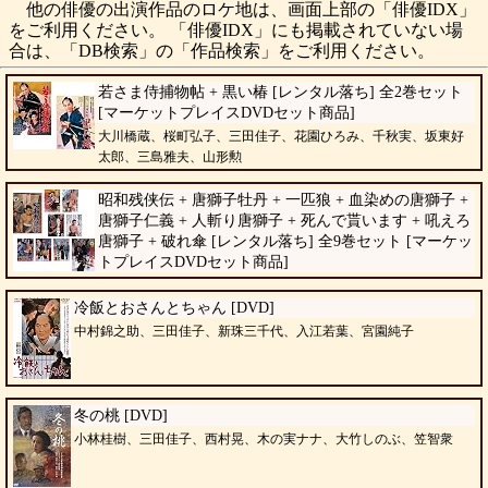
他の俳優の出演作品のロケ地は、画面上部の「俳優IDX」
をご利用ください。 「俳優IDX」にも掲載されていない場
合は、「DB検索」の「作品検索」をご利用ください。
若さま侍捕物帖 + 黒い椿 [レンタル落ち] 全2巻セット
[マーケットプレイスDVDセット商品]
大川橋蔵、桜町弘子、三田佳子、花園ひろみ、千秋実、坂東好
太郎、三島雅夫、山形勲
昭和残侠伝 + 唐獅子牡丹 + 一匹狼 + 血染めの唐獅子 +
唐獅子仁義 + 人斬り唐獅子 + 死んで貰います + 吼えろ
唐獅子 + 破れ傘 [レンタル落ち] 全9巻セット [マーケッ
トプレイスDVDセット商品]
高倉健、三田佳子、池部良、菅原謙二、松方弘樹、梅宮辰夫、水上竜子、山本
麟一、江原真二郎
冷飯とおさんとちゃん [DVD]
中村錦之助、三田佳子、新珠三千代、入江若葉、宮園純子
冬の桃 [DVD]
小林桂樹、三田佳子、西村晃、木の実ナナ、大竹しのぶ、笠智衆