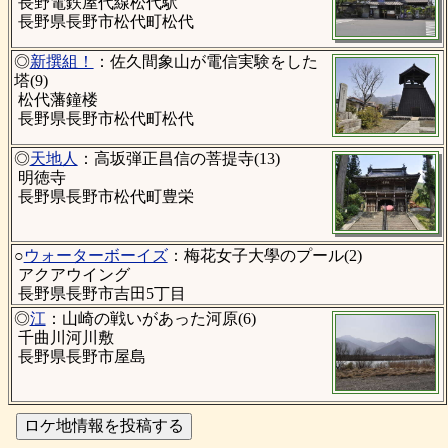
長野電鉄屋代線松代駅
長野県長野市松代町松代
◎
新撰組！
：佐久間象山が電信実験をした
塔(9)
松代藩鐘楼
長野県長野市松代町松代
◎
天地人
：高坂弾正昌信の菩提寺(13)
明徳寺
長野県長野市松代町豊栄
○
ウォーターボーイズ
：梅花女子大學のプール(2)
アクアウイング
長野県長野市吉田5丁目
◎
江
：山崎の戦いがあった河原(6)
千曲川河川敷
長野県長野市屋島