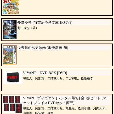
長野怪談 (竹書房怪談文庫 HO 779)
丸山政也（著）
長野県の歴史散歩 (歴史散歩 20)
VIVANT DVD-BOX [DVD]
堺雅人、阿部寛、二階堂ふみ、二宮和也、松坂桃李
VIVANT ヴィヴァン [レンタル落ち] 全6巻セット [マー
ケットプレイスDVDセット商品]
堺雅人、阿部寛、二階堂ふみ、竜星涼、迫田孝也、河内大和、
山中崇、飯沼愛、真凛