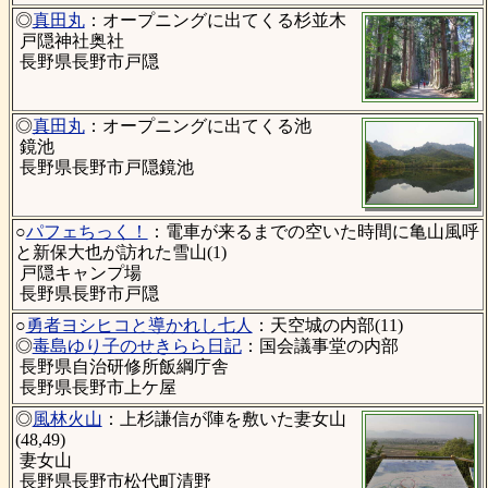
◎
真田丸
：オープニングに出てくる杉並木
戸隠神社奥社
長野県長野市戸隠
◎
真田丸
：オープニングに出てくる池
鏡池
長野県長野市戸隠鏡池
○
パフェちっく！
：電車が来るまでの空いた時間に亀山風呼
と新保大也が訪れた雪山(1)
戸隠キャンプ場
長野県長野市戸隠
○
勇者ヨシヒコと導かれし七人
：天空城の内部(11)
◎
毒島ゆり子のせきらら日記
：国会議事堂の内部
長野県自治研修所飯綱庁舎
長野県長野市上ケ屋
◎
風林火山
：上杉謙信が陣を敷いた妻女山
(48,49)
妻女山
長野県長野市松代町清野