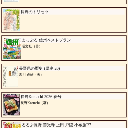
長野のトリセツ
まっぷる 信州ベストプラン
昭文社（著）
長野県の歴史 (県史 20)
古川 貞雄（著）
長野Komachi 2026.春号
長野Koamchi（著）
るるぶ長野 善光寺 上田 戸隠 小布施'27