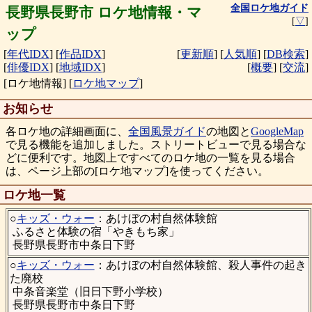
全国ロケ地ガイド
長野県長野市 ロケ地情報・マ
[
▽
]
ップ
[
年代IDX
]
[
作品IDX
]
[
更新順
]
[
人気順
]
[
DB検索
]
[
俳優IDX
]
[
地域IDX
]
[
概要
]
[
交流
]
[ロケ地情報]
[
ロケ地マップ
]
お知らせ
各ロケ地の詳細画面に、
全国風景ガイド
の地図と
GoogleMap
で見る機能を追加しました。ストリートビューで見る場合な
どに便利です。地図上ですべてのロケ地の一覧を見る場合
は、ページ上部の[ロケ地マップ]を使ってください。
ロケ地一覧
○
キッズ・ウォー
：あけぼの村自然体験館
ふるさと体験の宿「やきもち家」
長野県長野市中条日下野
○
キッズ・ウォー
：あけぼの村自然体験館、殺人事件の起き
た廃校
中条音楽堂（旧日下野小学校）
長野県長野市中条日下野