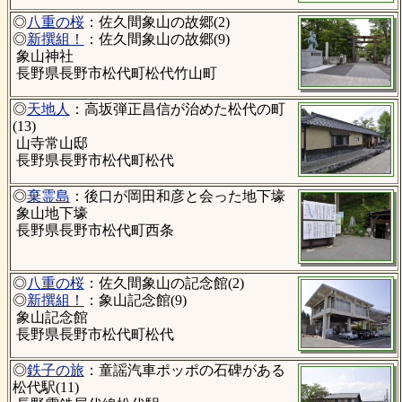
◎
八重の桜
：佐久間象山の故郷(2)
◎
新撰組！
：佐久間象山の故郷(9)
象山神社
長野県長野市松代町松代竹山町
◎
天地人
：高坂弾正昌信が治めた松代の町
(13)
山寺常山邸
長野県長野市松代町松代
◎
棄霊島
：後口が岡田和彦と会った地下壕
象山地下壕
長野県長野市松代町西条
◎
八重の桜
：佐久間象山の記念館(2)
◎
新撰組！
：象山記念館(9)
象山記念館
長野県長野市松代町松代
◎
鉄子の旅
：童謡汽車ポッポの石碑がある
松代駅(11)