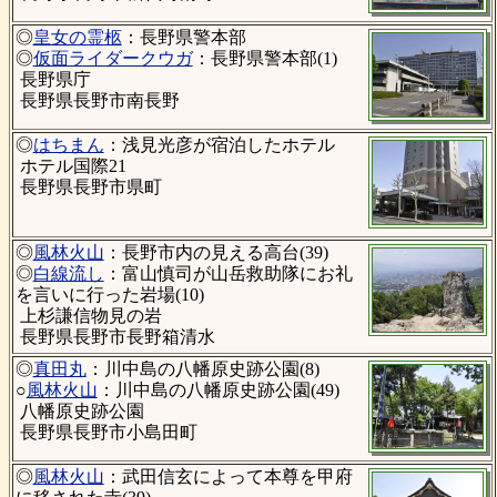
◎
皇女の霊柩
：長野県警本部
◎
仮面ライダークウガ
：長野県警本部(1)
長野県庁
長野県長野市南長野
◎
はちまん
：浅見光彦が宿泊したホテル
ホテル国際21
長野県長野市県町
◎
風林火山
：長野市内の見える高台(39)
◎
白線流し
：富山慎司が山岳救助隊にお礼
を言いに行った岩場(10)
上杉謙信物見の岩
長野県長野市長野箱清水
◎
真田丸
：川中島の八幡原史跡公園(8)
○
風林火山
：川中島の八幡原史跡公園(49)
八幡原史跡公園
長野県長野市小島田町
◎
風林火山
：武田信玄によって本尊を甲府