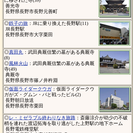
に移された寺(39)
善光寺
長野県長野市長野元善町
◎
鉄子の旅
：JRに乗り換えた長野駅(11)
JR長野駅
長野県長野市大字栗田
◎
真田丸
：武田典厩信繁の墓がある典厩寺
(8)
◎
風林火山
：武田典厩信繁の墓がある典厩
寺(49)
典厩寺
長野県長野市篠ノ井杵淵
◎
仮面ライダークウガ
：仮面ライダークウ
ガがズ・グムン・バと戦ったビル(2)
長野朝日放送
長野県長野市栗田
◎
レ・ミゼラブル終わりなき旅路
：斎藤涼介が幼少の不破
梢を連れた渡辺拓海を取り逃がした上野駅の地下ホーム
長野電鉄権堂駅