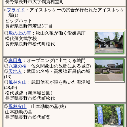
長野県長野市大字鶴賀権堂町
○
プライド
：アイスホッケーの試合が行われたアイスホッケ
ー場(1)
ビッグハット
長野県長野市若里3丁目
◎
坂の上の雲
：秋山久敬が働く愛媛県庁
松代藩文武学校
長野県長野市松代町松代
◎
真田丸
：オープニングに出てくる城門
◎
八重の桜
：佐久間象山の故郷にある城(2)
◎
天地人
：武田の名将・高坂弾正昌信の城
(13)
◎
風林火山
：武田信玄が陣を敷いた海津城
(48,49)
松代城跡（海津城公園）
長野県長野市松代町松代
◎
風林火山
：山本勘助の墓(終)
山本勘助の墓
長野県長野市松代町柴