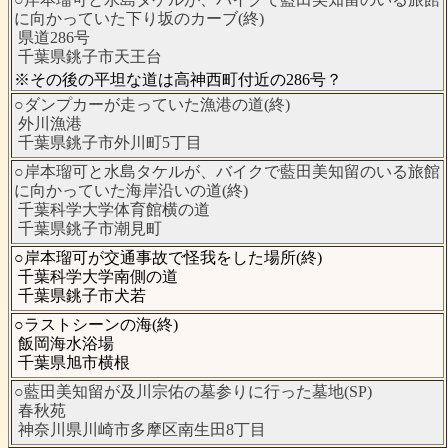
に向かっていた下り坂のカーブ(終)
県道286号
千葉県銚子市天王台
※その後の平坦な道は高神西町付近の286号？
○ダンプカーが走っていた漁港の道(終)
外川漁港
千葉県銚子市外川町5丁目
○岸本瑠可と水島タケルが、バイクで藍田美知留のいる旅館
に向かっていた海岸沿いの道(終)
千葉科学大学体育館横の道
千葉県銚子市潮見町
○岸本瑠可が交通事故で怪我をした場所(終)
千葉科学大学南側の道
千葉県銚子市犬若
○ラストシーンの海(終)
飯岡海水浴場
千葉県旭市横根
○藍田美知留が及川宗佑の墓参りに行った墓地(SP)
春秋苑
神奈川県川崎市多摩区南生田8丁目