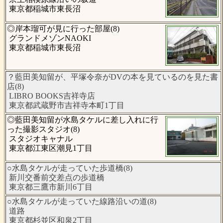
東京都稲城市東長沼
◎岸本瑠可が見に行った部屋(8)
グランドメゾンNAOKI
東京都稲城市東長沼
？藍田美知留が、平塚令奈がDVの本を見ているのを見た書
店(8)
LIBRO BOOKS吉祥寺店
東京都武蔵野市吉祥寺本町1丁目
◎藍田美知留が水島タケルに差し入れに行
った撮影スタジオ(8)
スタジオキャナル
東京都江東区潮見1丁目
○水島タケルが走っていた歩道橋(8)
新川交番前交差点の歩道橋
東京都三鷹市新川6丁目
○水島タケルが走っていた線路沿いの道(8)
道路
東京都杉並区和泉2丁目