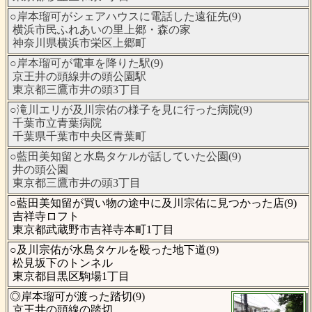
○岸本瑠可がシェアハウスに電話した遠征先(9)
横浜市民ふれあいの里上郷・森の家
神奈川県横浜市栄区上郷町
○岸本瑠可が電車を降りた駅(9)
京王井の頭線井の頭公園駅
東京都三鷹市井の頭3丁目
○滝川エリが及川宗佑の様子を見に行った病院(9)
千葉市立青葉病院
千葉県千葉市中央区青葉町
○藍田美知留と水島タケルが話していた公園(9)
井の頭公園
東京都三鷹市井の頭3丁目
○藍田美知留が買い物の途中に及川宗佑に見つかった店(9)
吉祥寺ロフト
東京都武蔵野市吉祥寺本町1丁目
○及川宗佑が水島タケルを殴った地下道(9)
松見坂下のトンネル
東京都目黒区駒場1丁目
◎岸本瑠可が渡った踏切(9)
京王井の頭線の踏切