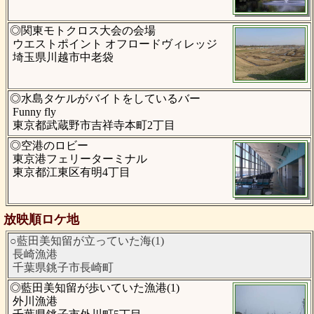
◎関東モトクロス大会の会場
ウエストポイント オフロードヴィレッジ
埼玉県川越市中老袋
◎水島タケルがバイトをしているバー
Funny fly
東京都武蔵野市吉祥寺本町2丁目
◎空港のロビー
東京港フェリーターミナル
東京都江東区有明4丁目
放映順ロケ地
○藍田美知留が立っていた海(1)
長崎漁港
千葉県銚子市長崎町
◎藍田美知留が歩いていた漁港(1)
外川漁港