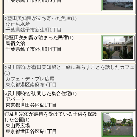
千葉県銚子市外川町5丁目
○藍田美知留が立ち寄った魚屋(1)
ひたち水産
千葉県銚子市新生町1丁目
◎藍田美知留が泊まった民宿(1)
民宿文治
千葉県銚子市外川町4丁目
○及川宗佑が藍田美知留と一緒に暮らすことを話したカフェ
(1)
カフェ・デ・プレ広尾
東京都港区南麻布5丁目
○及川宗佑が訪問した集合住宅(1)
アパート
東京都世田谷区砧1丁目
◎及川宗佑が虐待を受けている子供を保護
した公園(1)
東山野広場
東京都世田谷区砧1丁目