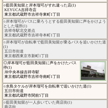
○藍田美知留と岸本瑠可がすれ違った店(1)
KEYUCA吉祥寺店
東京都武蔵野市吉祥寺東町1丁目
○岸本瑠可がバスに乗ろうとする藍田美知留に声をかけよう
とした場所(1)
吉祥寺駅北交差点
東京都武蔵野市吉祥寺本町1丁目
○岸本瑠可が自転車で藍田美知留が乗るバスを追いかけた道
(1)
五日市街道
東京都西東京市新町1丁目
◎岸本瑠可が藍田美知留に声をかけたバス
停(1)
JR中央本線吉祥寺駅
東京都武蔵野市吉祥寺南町1丁目
○水島タケルが岸本瑠可を自転車で追いかけた道(1)
五日市街道
東京都武蔵野市関前5丁目
○藍田美知留が一人歩いていた商店街(1)
商店街