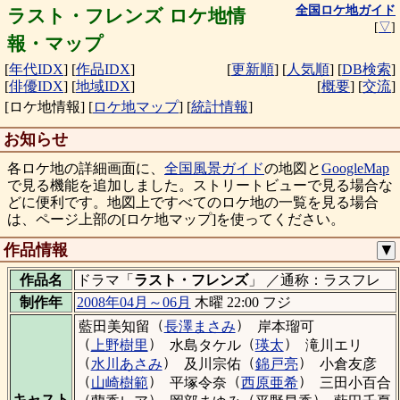
全国ロケ地ガイド
ラスト・フレンズ ロケ地情
[
▽
]
報・マップ
[
年代IDX
]
[
作品IDX
]
[
更新順
]
[
人気順
]
[
DB検索
]
[
俳優IDX
]
[
地域IDX
]
[
概要
]
[
交流
]
[ロケ地情報]
[
ロケ地マップ
]
[
統計情報
]
お知らせ
各ロケ地の詳細画面に、
全国風景ガイド
の地図と
GoogleMap
で見る機能を追加しました。ストリートビューで見る場合な
どに便利です。地図上ですべてのロケ地の一覧を見る場合
は、ページ上部の[ロケ地マップ]を使ってください。
作品情報
▼
作品名
ドラマ「
ラスト・フレンズ
」 ／通称：ラスフレ
制作年
2008年04月～06月
木曜 22:00 フジ
（
）
藍田美知留
長澤まさみ
岸本瑠可
（
）
（
）
上野樹里
水島タケル
瑛太
滝川エリ
（
）
（
）
水川あさみ
及川宗佑
錦戸亮
小倉友彦
（
）
（
）
山崎樹範
平塚令奈
西原亜希
三田小百合
（
）
（
）
キャスト