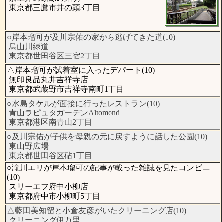
東京都三鷹市井の頭3丁目
○岸本瑠可が及川宗佑の家から逃げてきた道(10)
烏山川緑道
東京都世田谷区三宿2丁目
△岸本瑠可が試着室に入ったデパート(10)
無印良品丸井吉祥寺店
東京都武蔵野市吉祥寺南町1丁目
○水島タケルが面接に行ったレストラン(10)
青山ラピュタガーデンAltomond
東京都港区南青山2丁目
○及川宗佑が子供を母親の元に戻すように話した公園(10)
東山野広場
東京都世田谷区砧1丁目
○滝川エリが岸本瑠可の記事が載った雑誌を見たコンビニ
(10)
スリーエフ府中小柳店
東京都府中市小柳町5丁目
△藍田美知留と小倉友彦がいたクリーニング店(10)
クリーニング伊万里