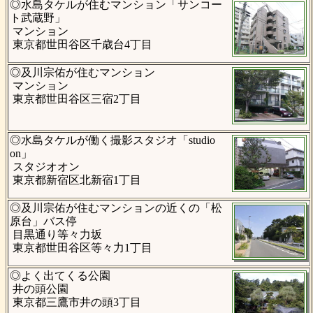
◎水島タケルが住むマンション「サンコー
ト武蔵野」
マンション
東京都世田谷区千歳台4丁目
◎及川宗佑が住むマンション
マンション
東京都世田谷区三宿2丁目
◎水島タケルが働く撮影スタジオ「studio
on」
スタジオオン
東京都新宿区北新宿1丁目
◎及川宗佑が住むマンションの近くの「松
原台」バス停
目黒通り等々力坂
東京都世田谷区等々力1丁目
◎よく出てくる公園
井の頭公園
東京都三鷹市井の頭3丁目