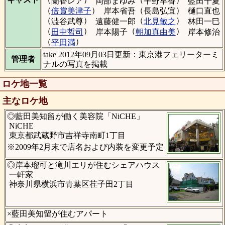
蘭香レア
岡部まゆみ
平野早香
藍田千夏
（
）
（
）
倍賞美津子
岸本省吾
長島弘宜
樋口直也
（
）
（
）
澁谷武尊
遠藤健一郎
北見敏之
林田一巳
（
）
（
）
田中哲司
岸本陽子
朝加真由美
岸本修治
（
）
平田満
take 2012年09月03日更新：東京港フェリーターミ
管理者
ナルの写真を掲載
ロケ地一覧
主なロケ地
◎藍田美知留が働く美容院「NiCHE」
NiCHE
東京都武蔵野市吉祥寺南町1丁目
※2009年2月末で店名および内装を変更予定
◎岸本瑠可と滝川エリが住むシェアハウス
一軒家
神奈川県横浜市青葉区荏子田2丁目
×藍田美知留が住むアパート