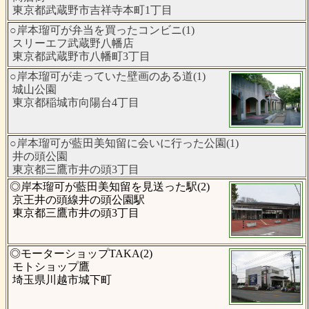
東京都武蔵野市吉祥寺本町1丁目
○岸本瑠可が弁当を買ったコンビニ(1)
スリーエフ武蔵野八幡店
東京都武蔵野市八幡町3丁目
○岸本瑠可が走っていた壁画のある道(1)
城山公園
東京都稲城市向陽台4丁目
○岸本瑠可が藍田美知留に会いに行った公園(1)
井の頭公園
東京都三鷹市井の頭3丁目
◎岸本瑠可が藍田美知留を見送った駅(2)
京王井の頭線井の頭公園駅
東京都三鷹市井の頭3丁目
◎モーターショップTAKA(2)
モトショップ鷹
埼玉県川越市城下町