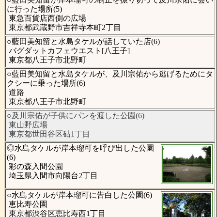
に行った場所(5)
東急百貨店西側の広場
東京都武蔵野市吉祥寺本町2丁目
○藍田美知留と水島タケルが話していた店(6)
バグダットカフェウエスト[八王子]
東京都八王子市北野町
○藍田美知留と水島タケルが、及川宗佑から逃げるためにタ
クシーに乗った場所(6)
道路
東京都八王子市北野町
○及川宗佑が子供にパンを渡した公園(6)
東山野広場
東京都世田谷区砧1丁目
◎水島タケルが岸本瑠可を呼び出した公園
(6)
彩の森入間公園
埼玉県入間市向陽台2丁目
○水島タケルが岸本瑠可に告白した公園(6)
恵比寿公園
東京都渋谷区恵比寿西1丁目