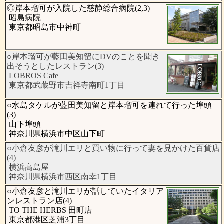
◎岸本瑠可が入院した慈静総合病院(2,3)
昭島病院
東京都昭島市中神町
○岸本瑠可が藍田美知留にDVのことを聞き
出そうとしたレストラン(3)
LOBROS Cafe
東京都武蔵野市吉祥寺南町1丁目
○水島タケルが藍田美知留と岸本瑠可を連れて行った埠頭
(3)
山下埠頭
神奈川県横浜市中区山下町
○小倉友彦が滝川エリと買い物に行って妻を見かけた百貨店
(4)
横浜高島屋
神奈川県横浜市西区南幸1丁目
○小倉友彦と滝川エリが話していたイタリア
ンレストラン店(4)
TO THE HERBS 田町店
東京都港区芝浦3丁目