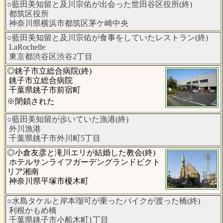
○藍田美知留と及川宗佑が出会った世田谷区役所(終)
都筑区役所
神奈川県横浜市都筑区茅ケ崎中央
○藍田美知留と及川宗佑が食事をしていたレストラン(終)
LaRochelle
東京都渋谷区渋谷2丁目
◎銚子市立総合病院(終)
銚子市立総合病院
千葉県銚子市前宿町
※閉鎖された
○藍田美知留が歩いていた漁港(終)
外川漁港
千葉県銚子市外川町5丁目
◎小倉友彦と滝川エリが結婚した教会(終)
ホテルサンライフガーデングランドビクト
リア湘南
神奈川県平塚市榎木町
○水島タケルと岸本瑠可が乗ったバイクが渡った橋(終)
利根かもめ橋
千葉県銚子市小船木町1丁目