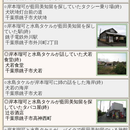
○岸本瑠可が藍田美知留を探していたタクシー乗り場(終)
犬吠埼灯台前の道
千葉県銚子市犬吠埼
○岸本瑠可と水島タケルが藍田美知留を探し
ていた駅(終)
銚子電鉄外川駅
千葉県銚子市外川町2丁目
◎岸本瑠可と水島タケルが話していた犬若
食堂(終)
犬若食堂
千葉県銚子市犬若
○水島タケルが岸本瑠可に姉の話をした海岸(終)
犬若の海岸
千葉県銚子市犬若
◎岸本瑠可と水島タケルが藍田美知留を探
していたタバコ屋(終)
辻谷酒店
千葉県銚子市高神西町
○岸本瑠可と水島タケルが、バイクで藍田美知留のいる旅館