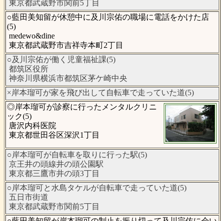
東京都武蔵野市関前5丁目
○藍田美知留が休憩中に及川宗佑の職場に電話をかけた店
(5)
medewo&dine
東京都武蔵野市吉祥寺本町2丁目
○及川宗佑が働く児童福祉課(5)
都筑区役所
神奈川県横浜市都筑区茅ケ崎中央
×岸本瑠可が家を飛び出して自転車で走っていた道(5)
◎岸本瑠可が診察に行ったメンタルクリニ
ック(5)
唐沢内科医院
東京都世田谷区深沢1丁目
○岸本瑠可が自転車を取りに行った駅(5)
京王井の頭線井の頭公園駅
東京都三鷹市井の頭3丁目
○岸本瑠可と水島タケルが自転車で走っていた道(5)
五日市街道
東京都武蔵野市関前5丁目
○藍田美知留が岸本瑠可の制止を振り切って及川宗佑に会い