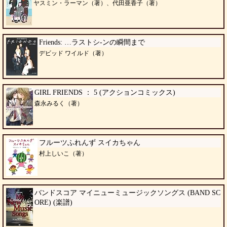
ヤスミン・ラーマン（著）、代田亜香子（著）
Friends: …ラストシ-ンの瞬間まで
デビッド ワイルド（著）
GIRL FRIENDS ： 5 (アクションコミックス)
森永みるく（著）
フルーツふれんず スイカちゃん
村上しいこ（著）
バンドスコア マイニューミュージックソングス (BAND SC
ORE) (楽譜)