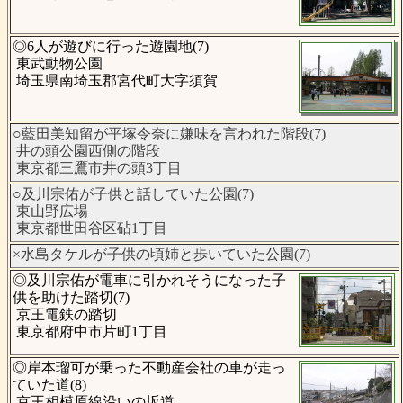
◎6人が遊びに行った遊園地(7)
東武動物公園
埼玉県南埼玉郡宮代町大字須賀
○藍田美知留が平塚令奈に嫌味を言われた階段(7)
井の頭公園西側の階段
東京都三鷹市井の頭3丁目
○及川宗佑が子供と話していた公園(7)
東山野広場
東京都世田谷区砧1丁目
×水島タケルが子供の頃姉と歩いていた公園(7)
◎及川宗佑が電車に引かれそうになった子
供を助けた踏切(7)
京王電鉄の踏切
東京都府中市片町1丁目
◎岸本瑠可が乗った不動産会社の車が走っ
ていた道(8)
京王相模原線沿いの坂道