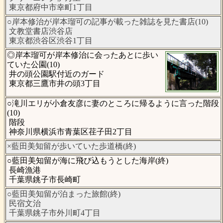
東京都府中市幸町1丁目
○岸本修治が岸本瑠可の記事が載った雑誌を見た書店(10)
文教堂書店渋谷店
東京都渋谷区渋谷1丁目
◎岸本瑠可が岸本修治に会ったあとに歩い
ていた公園(10)
井の頭公園駅付近のガード
東京都三鷹市井の頭3丁目
○滝川エリが小倉友彦に妻のところに帰るように言った階段
(10)
階段
神奈川県横浜市青葉区荏子田2丁目
×藍田美知留が歩いていた歩道橋(終)
○藍田美知留が海に飛び込もうとした海岸(終)
長崎漁港
千葉県銚子市長崎町
○藍田美知留が泊まった旅館(終)
民宿文治
千葉県銚子市外川町4丁目