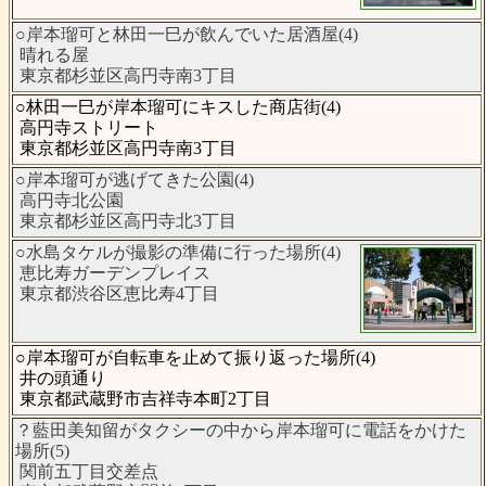
○岸本瑠可と林田一巳が飲んでいた居酒屋(4)
晴れる屋
東京都杉並区高円寺南3丁目
○林田一巳が岸本瑠可にキスした商店街(4)
高円寺ストリート
東京都杉並区高円寺南3丁目
○岸本瑠可が逃げてきた公園(4)
高円寺北公園
東京都杉並区高円寺北3丁目
○水島タケルが撮影の準備に行った場所(4)
恵比寿ガーデンプレイス
東京都渋谷区恵比寿4丁目
○岸本瑠可が自転車を止めて振り返った場所(4)
井の頭通り
東京都武蔵野市吉祥寺本町2丁目
？藍田美知留がタクシーの中から岸本瑠可に電話をかけた
場所(5)
関前五丁目交差点