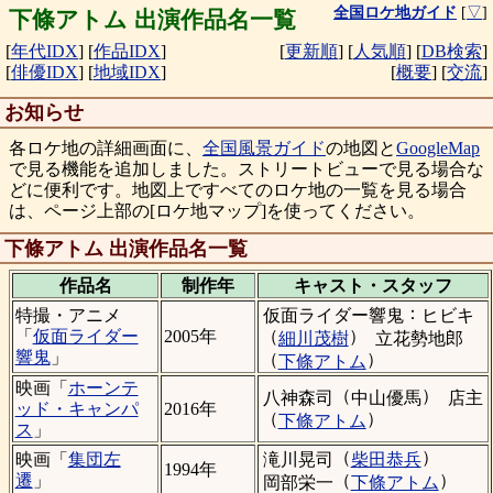
全国ロケ地ガイド
[
▽
]
下條アトム 出演作品名一覧
[
年代IDX
]
[
作品IDX
]
[
更新順
]
[
人気順
]
[
DB検索
]
[
俳優IDX
]
[
地域IDX
]
[
概要
]
[
交流
]
お知らせ
各ロケ地の詳細画面に、
全国風景ガイド
の地図と
GoogleMap
で見る機能を追加しました。ストリートビューで見る場合な
どに便利です。地図上ですべてのロケ地の一覧を見る場合
は、ページ上部の[ロケ地マップ]を使ってください。
下條アトム 出演作品名一覧
作品名
制作年
キャスト・
スタッフ
：
仮面ライダー響鬼
ヒビキ
特撮・アニメ
（
）
「
仮面ライダー
2005年
細川茂樹
立花勢地郎
響鬼
」
（
）
下條アトム
映画「
ホーンテ
（
）
八神森司
中山優馬
店主
ッド・キャンパ
2016年
（
）
下條アトム
ス
」
（
）
滝川晃司
柴田恭兵
映画「
集団左
1994年
（
）
遷
」
岡部栄一
下條アトム