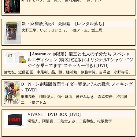
田口トモロヲ、山下徹大、宮内知美、下條アトム
新・麻雀放浪記3 死闘篇 [レンタル落ち]
火野正平、いとうせいこう、下條アトム、坂上忍
【Amazon.co.jp限定】龍三と七人の子分たち スペシャ
ルエディション (特装限定版) (オリジナルTシャツ・“ジ
ジイが乗ってます"ステッカー付き) [DVD]
藤竜也、近藤正臣、中尾彬、品川徹、樋浦勉、伊藤幸純、吉澤健、小野寺昭、
安田顕、矢島健一、下條アトム、勝村政信、萬田久子、ビートたけし
O・N・I~劇場版仮面ライダー響鬼と7人の戦鬼 メイキング
~ [DVD]
細川茂樹、栩原楽人、蒲生麻由、神戸みゆき、森絵梨佳、渋江譲
二、下條アトム
VIVANT DVD-BOX [DVD]
堺雅人、阿部寛、二階堂ふみ、二宮和也、松坂桃李