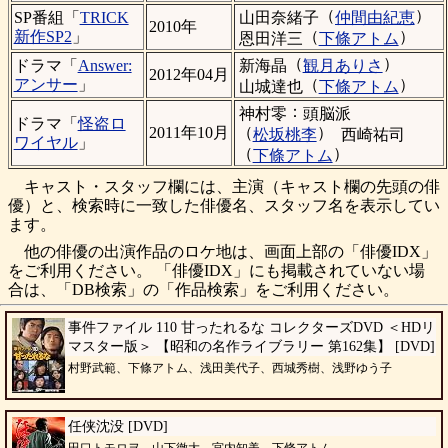
（
）
山田奈緒子
仲間由紀恵
SP番組「
TRICK
2010年
（
）
新作SP2
」
恩田洋三
下條アトム
（
）
新海晶
観月ありさ
ドラマ「
Answer:
2012年04月
（
）
アンサー
」
山城達也
下條アトム
：
神村零
頭脳派
ドラマ「
怪盗ロ
（
）
2011年10月
松坂桃李
西崎祐司
ワイヤル
」
（
）
下條アトム
キャスト・スタッフ欄には、主演（キャスト欄の先頭の俳
優）と、検索時に一致した俳優名、スタッフ名を表示してい
ます。
他の俳優の出演作品のロケ地は、画面上部の「俳優IDX」
をご利用ください。 「俳優IDX」にも掲載されていない場
合は、「DB検索」の「作品検索」をご利用ください。
事件ファイル 110 甘ったれるな コレクターズDVD ＜HDリ
マスター版＞ 【昭和の名作ライブラリー 第162集】 [DVD]
村野武範、下條アトム、浅田美代子、西城秀樹、浅野ゆう子
任侠沈没 [DVD]