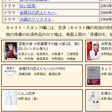
ドラマ「
白い巨塔
」
2003
ドラマ「
金曜日の恋人たちへ
」
2000
ドラマ「
29歳のクリスマス
」
1994
キャスト・スタッフ欄には、主演（キャスト欄の先頭の俳優
他の俳優の出演作品のロケ地は、画面上部の「俳優IDX」を
霊能力者 小田霧響子の嘘 1(第1話、第2
水野真
話) [レンタル落ち]
焼肉天
石原さとみ、谷原章介、大島優子、三浦理恵
水野真
子、竹内寿、篠原真衣、水野真紀、水崎綾
女、長江英和
金曜日の恋人たちへ(2) [VHS]
きょう
高橋克典、水野真紀、藤原紀香
水野 真
にんぷ読本
女優か
水野 真紀（著）
水野 真