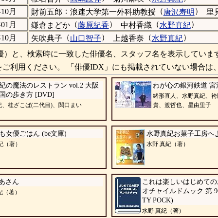
：
（
）
年10月
財前五郎
浪速大学第一外科助教授
唐沢寿明
里
（
）
（
）
年01月
鎌倉まどか
藤原紀香
中村香織
水野真紀
（
）
（
）
年10月
矢吹典子
山口智子
上越香奈
水野真紀
）と、検索時に一致した俳優名、スタッフ名を表示していま
ご利用ください。 「俳優IDX」にも掲載されていない場合は
紀の魔法のレストラン vol.2 大阪
わが心の銀河鉄道 宮
国の歩き方 [DVD]
緒形直人、水野真紀、袴
紀、桂ざこば(二代目)、関口まい
貴、渡哲也、星由里子
も女優ごはん (be文庫)
水野真紀お菓子工房へ
紀（著）
水野 真紀（著）
あさん
これは楽しいはじめてのお
オチャイルドムック 第 90号
紀（著）
TY POCK)
水野 真紀（著）