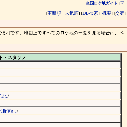
全国ロケ地ガイド
[
▽
]
[
更新順
]
[
人気順
]
[
DB検索
]
[
概要
]
[
交流
]
に便利です。地図上ですべてのロケ地の一覧を見る場合は、ペ
ト・
スタッフ
）
真紀
）
水野真紀