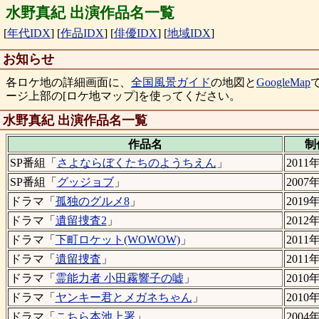
水野真紀 出演作品名一覧
[
年代IDX
]
[
作品IDX
]
[
俳優IDX
]
[
地域IDX
]
お知らせ
各ロケ地の詳細画面に、
全国風景ガイド
の地図と
GoogleMap
ージ上部の[ロケ地マップ]を使ってください。
水野真紀 出演作品名一覧
作品名
制
SP番組「
さよならぼくたちのようちえん
」
2011
SP番組「
グッジョブ
」
2007
ドラマ「
孤独のグルメ8
」
2019
ドラマ「
遺留捜査2
」
2012
ドラマ「
下町ロケット(WOWOW)
」
2011
ドラマ「
遺留捜査
」
2011
ドラマ「
霊能力者 小田霧響子の嘘
」
2010
ドラマ「
ヤンキー君とメガネちゃん
」
2010
ドラマ「
こちら本池上署
」
2004