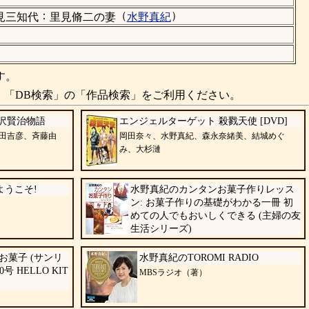
：
（
）
見三知代
里見脩二の妻
水野真紀
す。
、「DB検索」の「作品検索」をご利用ください。
沢賢治物語
エンジェルターゲット 殺戮天使 [DVD]
田吉彦、斉藤由
岡田奈々、水野真紀、森永奈緒美、結城めぐ
み、大杉漣
ようこそ!
水野真紀のカンタンお菓子作りレッス
ン: お菓子作りの基礎がわかる一冊 初
めての人でもおいしくできる (主婦の友
生活シリーズ)
菓子 (サンリ
水野真紀のTOROMI RADIO
 HELLO KIT
MBSラジオ（著）