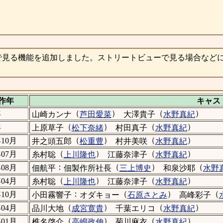
で見る機能を追加しました。ストリートビューで見る場合など
作年
キャス
（
）
（
）
年
山崎カンナ
芦田愛菜
大澤貴子
水野真紀
（
）
（
）
年
上原草子
松下奈緒
村田真子
水野真紀
（
）
（
）
年10月
井之頭五郎
松重豊
村井美咲
水野真紀
（
）
（
）
年07月
糸村聡
上川隆也
江藤奈津子
水野真紀
：
（
）
（
年08月
佃航平
佃製作所社長
三上博史
和泉沙耶
水野
（
）
（
）
年04月
糸村聡
上川隆也
江藤奈津子
水野真紀
：
（
）
（
年10月
小田霧響子
オダキョー
石原さとみ
高峰彩子
（
）
（
）
年04月
品川大地
成宮寛貴
千葉エリコ
水野真紀
（
）
（
）
年01月
椎名啓介
高嶋政伸
菊川麻衣
水野真紀