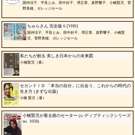
国仲涼子、平良とみ、田中好子、堺正章、真野響子、小橋賢児、菅
野美穂、ガレッジセール
ちゅらさん 完全版 6 [VHS]
国仲涼子、平良とみ、田中好子、堺正章、真野響子、小橋賢
児、菅野美穂、ガレッジセール
私たちが創る 美しき日本からの未来図
小橋賢児（著）
セカンドＩＤ 「本当の自分」に出会う、これからの時代の
生き方 (きずな出版)
小橋 賢児（著）
小橋賢児が着る彼のセーター (レディブティックシリーズ
no. 1058)