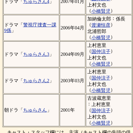
ドラマ「
ちゅらさん4
」
2007年01月
上村文也
（
）
小橋賢児
：
加納倫太郎
係長
（
）
ドラマ「
警視庁捜査一課
渡瀬恒彦
2006年04月
9係
」
北浦哲郎
（
）
小橋賢児
上村恵里
（
）
国仲涼子
ドラマ「
ちゅらさん3
」
2004年09月
上村文也
（
）
小橋賢児
上村恵里
（
）
国仲涼子
ドラマ「
ちゅらさん2
」
2003年03月
上村文也
（
）
小橋賢児
古波蔵恵里
：
上村恵里
（
）
朝ドラ「
ちゅらさん
」
2001年
国仲涼子
上村文也
（
）
小橋賢児
キャスト・スタッフ欄には、主演（キャスト欄の先頭の俳