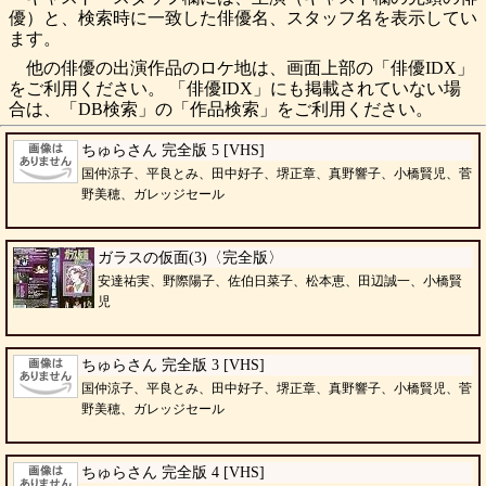
優）と、検索時に一致した俳優名、スタッフ名を表示してい
ます。
他の俳優の出演作品のロケ地は、画面上部の「俳優IDX」
をご利用ください。 「俳優IDX」にも掲載されていない場
合は、「DB検索」の「作品検索」をご利用ください。
ちゅらさん 完全版 5 [VHS]
国仲涼子、平良とみ、田中好子、堺正章、真野響子、小橋賢児、菅
野美穂、ガレッジセール
ガラスの仮面(3)〈完全版〉
安達祐実、野際陽子、佐伯日菜子、松本恵、田辺誠一、小橋賢
児
ちゅらさん 完全版 3 [VHS]
国仲涼子、平良とみ、田中好子、堺正章、真野響子、小橋賢児、菅
野美穂、ガレッジセール
ちゅらさん 完全版 4 [VHS]