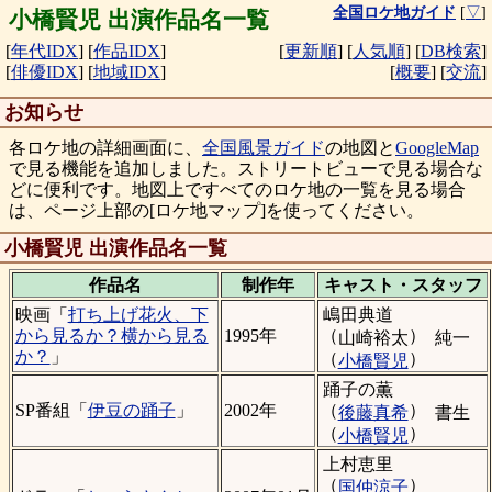
全国ロケ地ガイド
[
▽
]
小橋賢児 出演作品名一覧
[
年代IDX
]
[
作品IDX
]
[
更新順
]
[
人気順
]
[
DB検索
]
[
俳優IDX
]
[
地域IDX
]
[
概要
]
[
交流
]
お知らせ
各ロケ地の詳細画面に、
全国風景ガイド
の地図と
GoogleMap
で見る機能を追加しました。ストリートビューで見る場合な
どに便利です。地図上ですべてのロケ地の一覧を見る場合
は、ページ上部の[ロケ地マップ]を使ってください。
小橋賢児 出演作品名一覧
作品名
制作年
キャスト・
スタッフ
嶋田典道
映画「
打ち上げ花火、下
（
）
から見るか？横から見る
1995年
山崎裕太
純一
か？
」
（
）
小橋賢児
踊子の薫
（
）
SP番組「
伊豆の踊子
」
2002年
後藤真希
書生
（
）
小橋賢児
上村恵里
（
）
国仲涼子