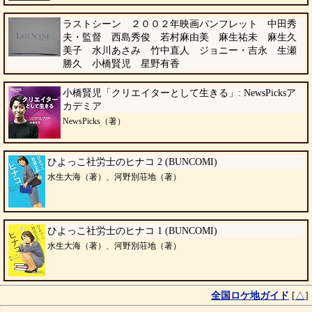
ラストシーン ２００２年映画パンフレット 中田秀
夫・監督 西島秀俊 若村麻由美 麻生祐未 麻生久
美子 水川あさみ 竹中直人 ジョニー・吉永 生瀬
勝久 小橋賢児 星野有香
小橋賢児「クリエイターとして生きる」: NewsPicksア
カデミア
NewsPicks（著）
ひよっこ社労士のヒナコ 2 (BUNCOMI)
水生大海（著）、河野別荘地（著）
ひよっこ社労士のヒナコ 1 (BUNCOMI)
水生大海（著）、河野別荘地（著）
全国ロケ地ガイド
[
△
]