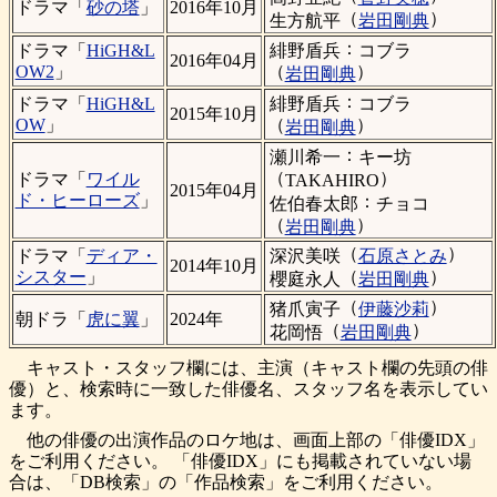
ドラマ「
砂の塔
」
2016年10月
（
）
生方航平
岩田剛典
：
緋野盾兵
コブラ
ドラマ「
HiGH&L
2016年04月
（
）
OW2
」
岩田剛典
：
緋野盾兵
コブラ
ドラマ「
HiGH&L
2015年10月
（
）
OW
」
岩田剛典
：
瀬川希一
キー坊
（
）
ドラマ「
ワイル
TAKAHIRO
2015年04月
ド・ヒーローズ
」
：
佐伯春太郎
チョコ
（
）
岩田剛典
（
）
深沢美咲
石原さとみ
ドラマ「
ディア・
2014年10月
（
）
シスター
」
櫻庭永人
岩田剛典
（
）
猪爪寅子
伊藤沙莉
朝ドラ「
虎に翼
」
2024年
（
）
花岡悟
岩田剛典
キャスト・スタッフ欄には、主演（キャスト欄の先頭の俳
優）と、検索時に一致した俳優名、スタッフ名を表示してい
ます。
他の俳優の出演作品のロケ地は、画面上部の「俳優IDX」
をご利用ください。 「俳優IDX」にも掲載されていない場
合は、「DB検索」の「作品検索」をご利用ください。