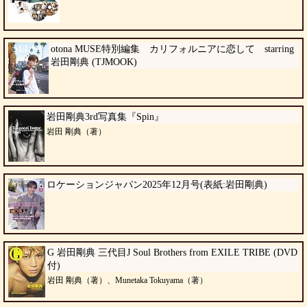
otona MUSE特別編集 カリフォルニアに恋して starring
岩田剛典 (TJMOOK)
岩田剛典3rd写真集『Spin』
岩田 剛典（著）
ロケーションジャパン2025年12月号(表紙:岩田剛典)
G 岩田剛典 三代目J Soul Brothers from EXILE TRIBE (DVD
付)
岩田 剛典（著）、Munetaka Tokuyama（著）