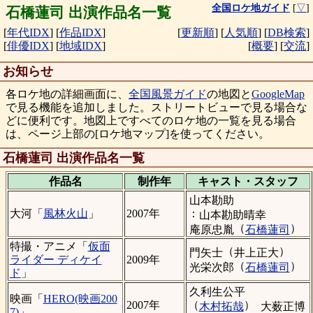
全国ロケ地ガイド
[
▽
]
石橋蓮司 出演作品名一覧
[
年代IDX
]
[
作品IDX
]
[
更新順
]
[
人気順
]
[
DB検索
]
[
俳優IDX
]
[
地域IDX
]
[
概要
]
[
交流
]
お知らせ
各ロケ地の詳細画面に、
全国風景ガイド
の地図と
GoogleMap
で見る機能を追加しました。ストリートビューで見る場合な
どに便利です。地図上ですべてのロケ地の一覧を見る場合
は、ページ上部の[ロケ地マップ]を使ってください。
石橋蓮司 出演作品名一覧
作品名
制作年
キャスト・
スタッフ
山本勘助
：
大河「
風林火山
」
2007年
山本勘助晴幸
（
）
庵原忠胤
石橋蓮司
特撮・アニメ「
仮面
（
）
門矢士
井上正大
ライダー ディケイ
2009年
（
）
光栄次郎
石橋蓮司
ド
」
久利生公平
映画「
HERO(映画200
（
）
2007年
木村拓哉
大薮正博
7)
」