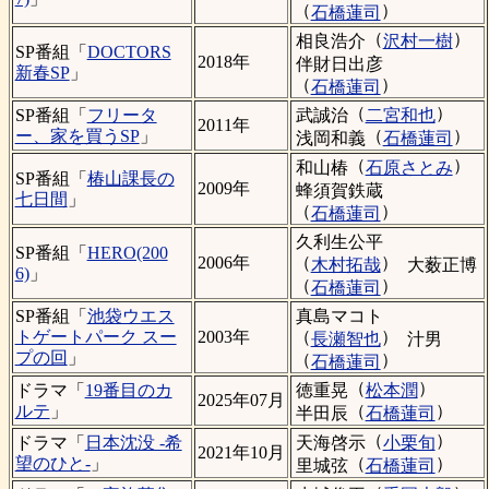
（
）
石橋蓮司
（
）
相良浩介
沢村一樹
SP番組「
DOCTORS
2018年
伴財日出彦
新春SP
」
（
）
石橋蓮司
（
）
武誠治
二宮和也
SP番組「
フリータ
2011年
（
）
ー、家を買うSP
」
浅岡和義
石橋蓮司
（
）
和山椿
石原さとみ
SP番組「
椿山課長の
2009年
蜂須賀鉄蔵
七日間
」
（
）
石橋蓮司
久利生公平
SP番組「
HERO(200
（
）
2006年
木村拓哉
大薮正博
6)
」
（
）
石橋蓮司
真島マコト
SP番組「
池袋ウエス
（
）
トゲートパーク スー
2003年
長瀬智也
汁男
プの回
」
（
）
石橋蓮司
（
）
徳重晃
松本潤
ドラマ「
19番目のカ
2025年07月
（
）
ルテ
」
半田辰
石橋蓮司
（
）
天海啓示
小栗旬
ドラマ「
日本沈没 -希
2021年10月
（
）
望のひと-
」
里城弦
石橋蓮司