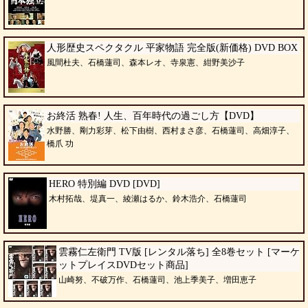
人形歴史スペクタクル 平家物語 完全版(新価格) DVD BOX
風間杜夫、石橋蓮司、森本レオ、寺泉憲、紺野美沙子
お終活 熟春! 人生、百年時代の過ごし方【DVD】
水野勝、剛力彩芽、松下由樹、西村まさ彦、石橋蓮司、高畑淳子、
橋爪 功
HERO 特別編 DVD [DVD]
木村拓哉、堤真一、綾瀬はるか、鈴木浩介、石橋蓮司
雲霧仁左衛門 TV版 [レンタル落ち] 全8巻セット [マーケ
ットプレイスDVDセット商品]
山崎努、不破万作、石橋蓮司、池上季美子、増田恵子