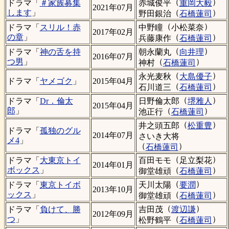
（
）
赤城俊平
重岡大毅
ドラマ「
＃家族募集
2021年07月
（
）
します
」
野田銀治
石橋蓮司
（
）
中野瞳
小松菜奈
ドラマ「
スリル！赤
2017年02月
（
）
の章
」
兵藤康作
石橋蓮司
（
）
朝永蘭丸
向井理
ドラマ「
神の舌を持
2016年07月
（
）
つ男
」
神村
石橋蓮司
（
）
永光麦秋
大島優子
ドラマ「
ヤメゴク
」
2015年04月
（
）
石川道三
石橋蓮司
（
）
日野倫太郎
堺雅人
ドラマ「
Dr．倫太
2015年04月
（
）
郎
」
池正行
石橋蓮司
（
）
井之頭五郎
松重豊
ドラマ「
孤独のグル
2014年07月
さいき大将
メ4
」
（
）
石橋蓮司
（
）
百田モモ
足立梨花
ドラマ「
大東京トイ
2014年01月
（
）
ボックス
」
御堂雄頑
石橋蓮司
（
）
天川太陽
要潤
ドラマ「
東京トイボ
2013年10月
（
）
ックス
」
御堂雄頑
石橋蓮司
（
）
吉田茂
渡辺謙
ドラマ「
負けて、勝
2012年09月
（
）
つ
」
松野鶴平
石橋蓮司