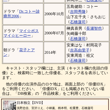
：
五島健助
コトー
（
）
ドラマ「
Dr.コトー診
吉岡秀隆
2006年10月
療所2006
」
：
山下左千夫
さちおじ
（
）
石橋蓮司
（
）
榊真喜男
長瀬智也
ドラマ「
マイ☆ボス
2006年07月
矢崎藤十郎
マイ☆ヒーロー
」
（
）
石橋蓮司
：
安東はな
村岡花子
（
）
朝ドラ「
花子とア
吉高由里子
2014年
ン
」
：
安東周造
祖父
（
）
石橋蓮司
キャスト・スタッフ欄には、主演（キャスト欄の先頭の俳
優）と、検索時に一致した俳優名、スタッフ名を表示してい
ます。
他の俳優の出演作品のロケ地は、画面上部の「俳優IDX」
をご利用ください。 「俳優IDX」にも掲載されていない場
合は、「DB検索」の「作品検索」をご利用ください。
日本独立【DVD】
浅野忠信、宮沢りえ、小林薫、柄本明、松重豊、石橋蓮司