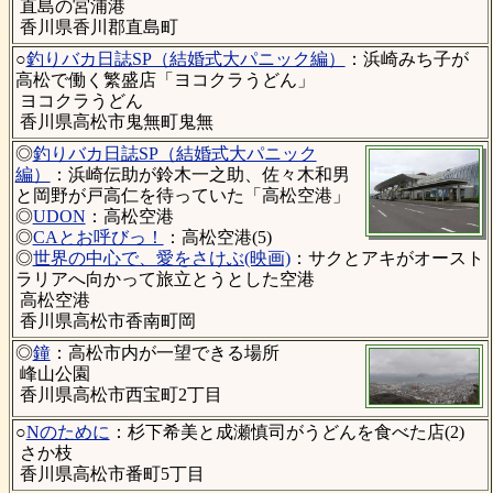
直島の宮浦港
香川県香川郡直島町
○
釣りバカ日誌SP（結婚式大パニック編）
：浜崎みち子が
高松で働く繁盛店「ヨコクラうどん」
ヨコクラうどん
香川県高松市鬼無町鬼無
◎
釣りバカ日誌SP（結婚式大パニック
編）
：浜崎伝助が鈴木一之助、佐々木和男
と岡野が戸高仁を待っていた「高松空港」
◎
UDON
：高松空港
◎
CAとお呼びっ！
：高松空港(5)
◎
世界の中心で、愛をさけぶ(映画)
：サクとアキがオースト
ラリアへ向かって旅立とうとした空港
高松空港
香川県高松市香南町岡
◎
鐘
：高松市内が一望できる場所
峰山公園
香川県高松市西宝町2丁目
○
Nのために
：杉下希美と成瀬慎司がうどんを食べた店(2)
さか枝
香川県高松市番町5丁目