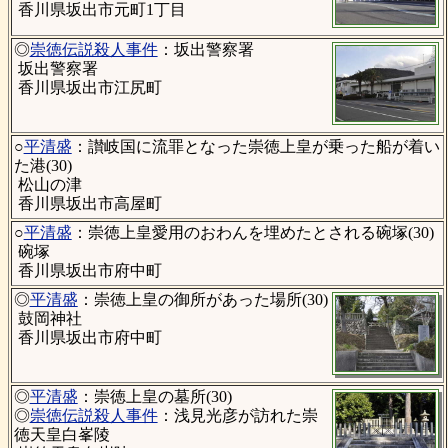
香川県坂出市元町1丁目
◎
崇徳伝説殺人事件
：坂出警察署
坂出警察署
香川県坂出市江尻町
○
平清盛
：讃岐国に流罪となった崇徳上皇が乗った船が着い
た港(30)
松山の津
香川県坂出市高屋町
○
平清盛
：崇徳上皇愛用のおわんを埋めたとされる碗塚(30)
碗塚
香川県坂出市府中町
◎
平清盛
：崇徳上皇の御所があった場所(30)
鼓岡神社
香川県坂出市府中町
◎
平清盛
：崇徳上皇の墓所(30)
◎
崇徳伝説殺人事件
：浅見光彦が訪れた崇
徳天皇白峯陵