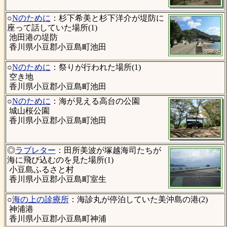
○
Nのために
：杉下希美と杉下洋介が堤防に
座って話していた場所(1)
池田港の堤防
香川県小豆郡小豆島町池田
○
Nのために
：祭りが行われた場所(1)
空き地
香川県小豆郡小豆島町池田
○
Nのために
：海が見える高台の公園
城山桜公園
香川県小豆郡小豆島町池田
◎
ラブレター
：田所美波が塚越海司たちが
海に飛び込むのを見た場所(1)
小豆島ふるさと村
香川県小豆郡小豆島町室生
○
海の上の診療所
：海診丸が停泊していた美沖島の港(2)
神浦港
香川県小豆郡小豆島町神浦