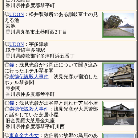
香川県仲多度郡琴平町
◎
UDON
：松井製麺所のある讃岐富士の見
える池
宮池
香川県丸亀市土器町西2丁目
◎
UDON
：宇多津駅
JR予讃線宇多津駅
香川県綾歌郡宇多津町浜五番丁
◎
鐘
：浅見光彦が弓岡正について聞き込み
に行ったホテル琴参閣
◎
崇徳伝説殺人事件
：浅見光彦が宿泊した
ホテル琴参閣
琴参閣
香川県仲多度郡琴平町
◎
鐘
：浅見光彦が畑谷昇と別れた芝居小屋
◎
崇徳伝説殺人事件
：浅見光彦が大原警部
と話をしていた芝居小屋
旧金毘羅大芝居金丸座
香川県仲多度郡琴平町川西
◎
東京全力少女
：佐伯麗の故郷の鳥居のあ