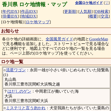
全国ロケ地ガイド
[
▽
]
香川県 ロケ地情報・マップ
[
年代IDX
]
[
作品IDX
]
[
更新順
]
[
人気順
]
[
DB検索
]
[
俳優IDX
]
[
地域IDX
]
[
概要
]
[
交流
]
[ロケ地情報]
[
ロケ地マップ
]
お知らせ
各ロケ地の詳細画面に、
全国風景ガイド
の地図と
GoogleMap
で見る機能を追加しました。ストリートビューで見る場合な
どに便利です。地図上ですべてのロケ地の一覧を見る場合
は、ページ上部の[ロケ地マップ]を使ってください。
ロケ地一覧
○
流星ワゴン
：永田一雄が小さい頃いじめられていた陸繋島
(1)
丸山島
香川県三豊市詫間町大浜鴨之越
？
はだしのゲン
：中岡君江が働いていた海
大浜
香川県三豊市詫間町大浜
○
ミステリと言う勿かれ
：犬堂我路たちが歩いていた粟島の