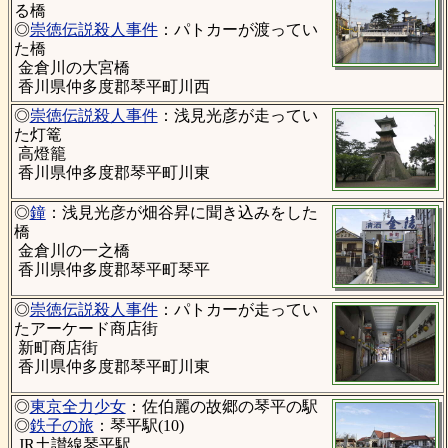
る橋
◎
崇徳伝説殺人事件
：パトカーが渡ってい
た橋
金倉川の大宮橋
香川県仲多度郡琴平町川西
◎
崇徳伝説殺人事件
：浅見光彦が走ってい
た灯篭
高燈籠
香川県仲多度郡琴平町川東
◎
鐘
：浅見光彦が畑谷昇に聞き込みをした
橋
金倉川の一之橋
香川県仲多度郡琴平町琴平
◎
崇徳伝説殺人事件
：パトカーが走ってい
たアーケード商店街
新町商店街
香川県仲多度郡琴平町川東
◎
東京全力少女
：佐伯麗の故郷の琴平の駅
◎
鉄子の旅
：琴平駅(10)
JR土讃線琴平駅