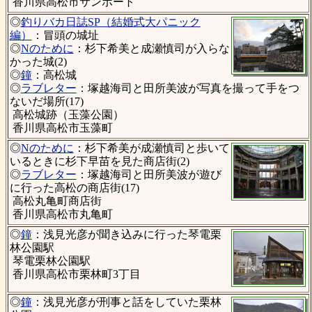
香川県高松市サンポート
◎
釣りバカ日誌SP（結婚式大パニック
編）
：冒頭の城址
◎
Nのために
：杉下希美と成瀬慎司が入らな
かった城(2)
◎
鐘
：高松城
◎
ラブレター
：塚越海司と田所美波が写真を撮って手をつ
ないだ場所(17)
高松城跡（玉藻公園）
香川県高松市玉藻町
◎
Nのために
：杉下希美が成瀬慎司と歩いて
いるときに杉下早苗を見た商店街(2)
◎
ラブレター
：塚越海司と田所美波が遊び
に行った高松の商店街(17)
高松丸亀町商店街
香川県高松市丸亀町
◎
鐘
：浅見光彦が聞き込みに行った琴電栗
林公園駅
琴電栗林公園駅
香川県高松市栗林町3丁目
◎
鐘
：浅見光彦が刑事と話をしていた栗林