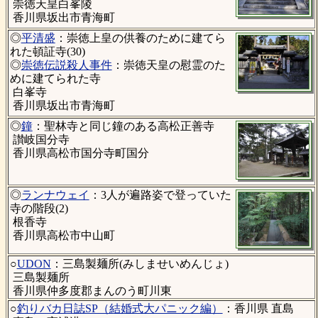
崇徳天皇白峯陵
香川県坂出市青海町
◎
平清盛
：崇徳上皇の供養のために建てら
れた頓証寺(30)
◎
崇徳伝説殺人事件
：崇徳天皇の慰霊のた
めに建てられた寺
白峯寺
香川県坂出市青海町
◎
鐘
：聖林寺と同じ鐘のある高松正善寺
讃岐国分寺
香川県高松市国分寺町国分
◎
ランナウェイ
：3人が遍路姿で登っていた
寺の階段(2)
根香寺
香川県高松市中山町
○
UDON
：三島製麺所(みしませいめんじょ)
三島製麺所
香川県仲多度郡まんのう町川東
○
釣りバカ日誌SP（結婚式大パニック編）
：香川県 直島