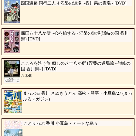
四国遍路 同行二人 4 涅槃の道場 ~香川県の霊場~ [DVD]
四国八十八か所 ~心を旅する~ 涅槃の道場(讃岐の国 香川
県) [DVD]
こころを洗う旅 癒しの八十八か所 [涅槃の道場篇 ~讃岐の
国 香川県~] [DVD]
八木健
まっぷる 香川 さぬきうどん 高松・琴平・小豆島'27 (まっ
ぷるマガジン)
ことりっぷ 香川 小豆島・アートな島々