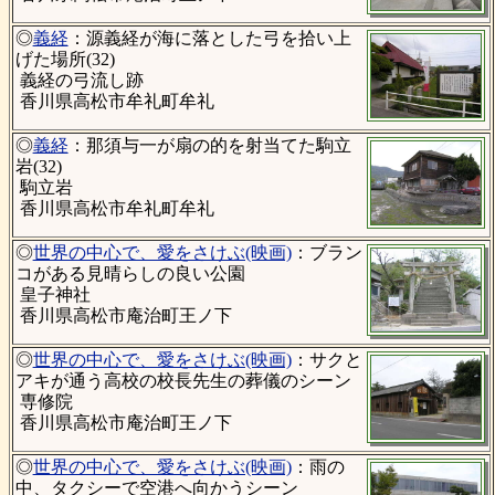
◎
義経
：源義経が海に落とした弓を拾い上
げた場所(32)
義経の弓流し跡
香川県高松市牟礼町牟礼
◎
義経
：那須与一が扇の的を射当てた駒立
岩(32)
駒立岩
香川県高松市牟礼町牟礼
◎
世界の中心で、愛をさけぶ(映画)
：ブラン
コがある見晴らしの良い公園
皇子神社
香川県高松市庵治町王ノ下
◎
世界の中心で、愛をさけぶ(映画)
：サクと
アキが通う高校の校長先生の葬儀のシーン
専修院
香川県高松市庵治町王ノ下
◎
世界の中心で、愛をさけぶ(映画)
：雨の
中、タクシーで空港へ向かうシーン