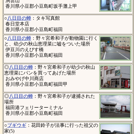
洞雲山
香川県小豆郡小豆島町坂手灘上甲
○
八日目の蝉
：タキ写真館
春日堂本店
香川県小豆郡小豆島町福田
○
八日目の蝉
：野々宮希和子が動物園に行く
と、幼少の秋山恵理菜に嘘をついた場所
伊豆川のえびす橋
香川県小豆郡小豆島町福田
◎
八日目の蝉
：野々宮希和子が幼少の秋山
恵理菜にパンを買ってあげた場所
おみやげ中川商店
香川県小豆郡小豆島町福田甲
◎
八日目の蝉
：野々宮希和子が逮捕された
場所
福田港フェリーターミナル
香川県小豆郡小豆島町福田
○
ブギウギ
：花田鈴子が法事に行った祖父の
家(5)