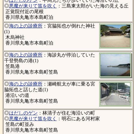
◎
はだしのゲン
：中岡元たちが歩いていた海沿いの丘
◎
悪魔が来りて笛を吹く
：三島東太郎がいた海の見える丘
正覚院付近の尾根
香川県丸亀市本島町泊
◎
海の上の診療所
：宮脇拓也が倒れた神社
(1)
木烏神社
香川県丸亀市本島町泊
◎
海の上の診療所
：海診丸が停泊していた
千登勢島の港(1)
笠島港
香川県丸亀市本島町笠島
◎
海の上の診療所
：瀬崎航太が車に乗る宮
脇拓也と話した道(1)
港沿いの道
香川県丸亀市本島町笠島
◎
はだしのゲン
：林清子が住む海沿いの町
◎
悪魔が来りて笛を吹く
：明石にある河村家
笠島の町並み
香川県丸亀市本島町笠島