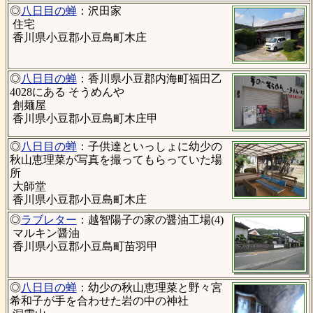
◎
八日目の蝉
：沢田家
住宅
香川県小豆郡小豆島町木庄
◎
八日目の蝉
：香川県小豆郡内海町福田乙
4028にある そうめんや
創麺屋
香川県小豆郡小豆島町木庄甲
◎
八日目の蝉
：子供達といっしょに幼少の
秋山恵理菜が写真を撮ってもらっていた場
所
大師堂
香川県小豆郡小豆島町木庄
◎
ラブレター
：越智陽子の家の醤油工場(4)
マルキン醤油
香川県小豆郡小豆島町苗羽甲
◎
八日目の蝉
：幼少の秋山恵理菜と野々宮
希和子が手を合わせた岩の中の神社