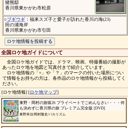
猪熊邸
香川県東かがわ市松原
○
ブギウギ
：福来スズ子と愛子が訪れた香川の海(23)
田の浦海岸
香川県東かがわ市引田
全国ロケ地ガイドについて
全国ロケ地ガイドでは、ドラマ、映画、特撮番組の撮影が
あったロケ地を地図と写真付きで紹介しています。
ロケ地情報の「×」や「？」のマークの付いた場所につい
て情報をお持ちの方は、各作品のロケ地情報から投稿してく
ださい。
[ロケ地情報]
[
ロケ地マップ
]
東野・岡村の旅猿26 プライベートでごめんなさい・・・何
も決めずに香川県の旅 プレミアム完全版 [DVD]
東野幸治/岡村隆史/バカリズム