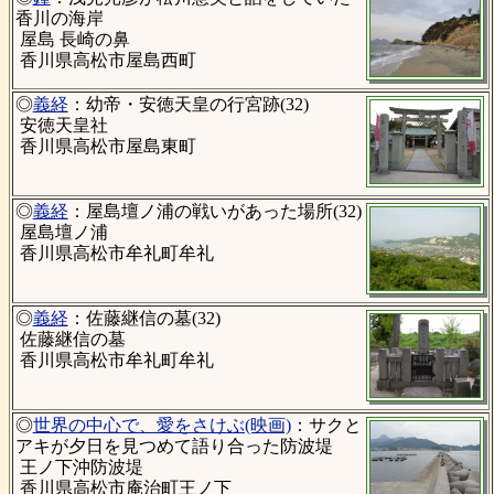
香川の海岸
屋島 長崎の鼻
香川県高松市屋島西町
◎
義経
：幼帝・安徳天皇の行宮跡(32)
安徳天皇社
香川県高松市屋島東町
◎
義経
：屋島壇ノ浦の戦いがあった場所(32)
屋島壇ノ浦
香川県高松市牟礼町牟礼
◎
義経
：佐藤継信の墓(32)
佐藤継信の墓
香川県高松市牟礼町牟礼
◎
世界の中心で、愛をさけぶ(映画)
：サクと
アキが夕日を見つめて語り合った防波堤
王ノ下沖防波堤
香川県高松市庵治町王ノ下