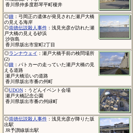
香川県仲多度郡琴平町榎井
◎
鐘
：弓岡正の遺体が発見された瀬戸大橋
の見える海岸
◎
崇徳伝説殺人事件
：浅見光彦が訪れた瀬
戸大橋の見える砂浜
沙弥島
香川県坂出市室町2丁目
◎
ランナウェイ
：瀬戸大橋手前の検問場所
(2)
◎
鐘
：パトカーの走っていた瀬戸大橋の見
える道路
瀬戸大橋沿いの道路
香川県坂出市番の州町
◎
UDON
：うどんイベント会場
瀬戸大橋記念公園
香川県坂出市番の州緑町
◎
崇徳伝説殺人事件
：浅見光彦が降りた坂
出駅
JR予讃線坂出駅