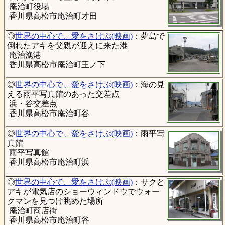
庵治町役場
香川県高松市庵治町才田
◎
世界の中心で、愛をさけぶ(映画)
：夢島で
倒れたアキを父親が迎えに来た港
庵治漁港
香川県高松市庵治町王ノ下
◎
世界の中心で、愛をさけぶ(映画)
：海の見
える雨平写真館のあった交差点
浜・谷交差点
香川県高松市庵治町谷
◎
世界の中心で、愛をさけぶ(映画)
：雨平写
真館
雨平写真館
香川県高松市庵治町浜
◎
世界の中心で、愛をさけぶ(映画)
：サクと
アキが電気店のショーウィンドウでウォー
クマンを見つけ眺めた場所
庵治町商店街
香川県高松市庵治町谷