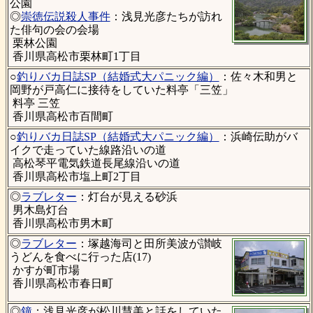
公園
◎
崇徳伝説殺人事件
：浅見光彦たちが訪れ
た俳句の会の会場
栗林公園
香川県高松市栗林町1丁目
○
釣りバカ日誌SP（結婚式大パニック編）
：佐々木和男と
岡野が戸高仁に接待をしていた料亭「三笠」
料亭 三笠
香川県高松市百間町
○
釣りバカ日誌SP（結婚式大パニック編）
：浜崎伝助がバ
イクで走っていた線路沿いの道
高松琴平電気鉄道長尾線沿いの道
香川県高松市塩上町2丁目
◎
ラブレター
：灯台が見える砂浜
男木島灯台
香川県高松市男木町
◎
ラブレター
：塚越海司と田所美波が讃岐
うどんを食べに行った店(17)
かすが町市場
香川県高松市春日町
◎
鐘
：浅見光彦が松川慧美と話をしていた