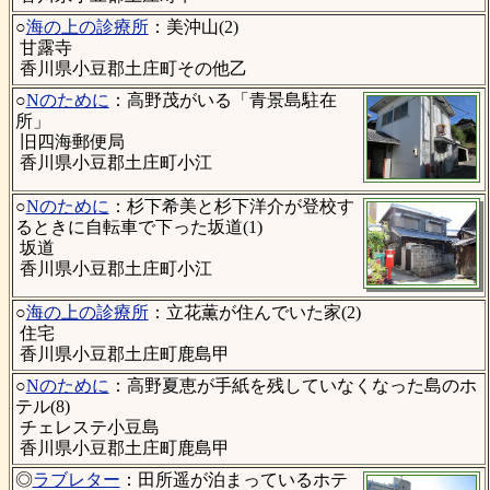
○
海の上の診療所
：美沖山(2)
甘露寺
香川県小豆郡土庄町その他乙
○
Nのために
：高野茂がいる「青景島駐在
所」
旧四海郵便局
香川県小豆郡土庄町小江
○
Nのために
：杉下希美と杉下洋介が登校す
るときに自転車で下った坂道(1)
坂道
香川県小豆郡土庄町小江
○
海の上の診療所
：立花薫が住んでいた家(2)
住宅
香川県小豆郡土庄町鹿島甲
○
Nのために
：高野夏恵が手紙を残していなくなった島のホ
テル(8)
チェレステ小豆島
香川県小豆郡土庄町鹿島甲
◎
ラブレター
：田所遥が泊まっているホテ