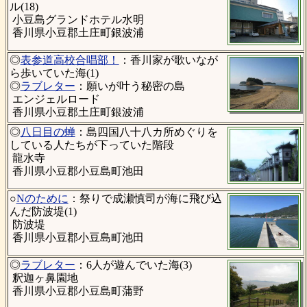
ル(18)
小豆島グランドホテル水明
香川県小豆郡土庄町銀波浦
◎
表参道高校合唱部！
：香川家が歌いなが
ら歩いていた海(1)
◎
ラブレター
：願いが叶う秘密の島
エンジェルロード
香川県小豆郡土庄町銀波浦
◎
八日目の蝉
：島四国八十八カ所めぐりを
している人たちが下っていた階段
龍水寺
香川県小豆郡小豆島町池田
○
Nのために
：祭りで成瀬慎司が海に飛び込
んだ防波堤(1)
防波堤
香川県小豆郡小豆島町池田
◎
ラブレター
：6人が遊んでいた海(3)
釈迦ヶ鼻園地
香川県小豆郡小豆島町蒲野