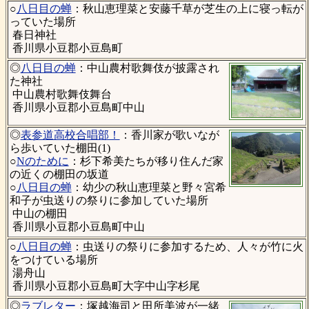
○
八日目の蝉
：秋山恵理菜と安藤千草が芝生の上に寝っ転が
っていた場所
春日神社
香川県小豆郡小豆島町
◎
八日目の蝉
：中山農村歌舞伎が披露され
た神社
中山農村歌舞伎舞台
香川県小豆郡小豆島町中山
◎
表参道高校合唱部！
：香川家が歌いなが
ら歩いていた棚田(1)
○
Nのために
：杉下希美たちが移り住んだ家
の近くの棚田の坂道
○
八日目の蝉
：幼少の秋山恵理菜と野々宮希
和子が虫送りの祭りに参加していた場所
中山の棚田
香川県小豆郡小豆島町中山
○
八日目の蝉
：虫送りの祭りに参加するため、人々が竹に火
をつけている場所
湯舟山
香川県小豆郡小豆島町大字中山字杉尾
◎
ラブレター
：塚越海司と田所美波が一緒