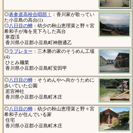
◎
表参道高校合唱部！
：香川家が歌ってい
た小豆島の高台(1)
◎
八日目の蝉
：幼少の秋山恵理菜と野々宮
希和子が海を見下ろした高台
寒霞渓
香川県小豆郡小豆島町神懸通乙
◎
ラブレター
：三木勝の家のそうめん工場
(4)
ひとみ麺業
香川県小豆郡小豆島町安田甲
◎
八日目の蝉
：そうめんやへ向かうために
歩いていた公園
若宮神社
香川県小豆郡小豆島町木庄
◎
八日目の蝉
：幼少の秋山恵理菜と野々宮
希和子が住んでいる家
住宅
香川県小豆郡小豆島町木庄