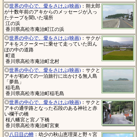
◎
世界の中心で、愛をさけぶ(映画)
：朔太郎
が十数年前のアキからのメッセージが入っ
たテープを聞いた場所
江の浜
香川県高松市庵治町江の浜
◎
世界の中心で、愛をさけぶ(映画)
：サクが
アキをスクーターに乗せて走っていた田ん
ぼの中の道路
町道
香川県高松市庵治町北村
◎
世界の中心で、愛をさけぶ(映画)
：サクと
アキが初めての一泊旅行に出かける無人島
「夢島」
稲毛島
香川県高松市庵治町稲毛島
◎
世界の中心で、愛をさけぶ(映画)
：サクと
アキの通学路となった石段のある神社と赤
い欄干の橋
桜八幡宮と宮ノ下橋
香川県高松市庵治町宮東
◎
八日目の蝉
：幼少の秋山恵理菜と野々宮