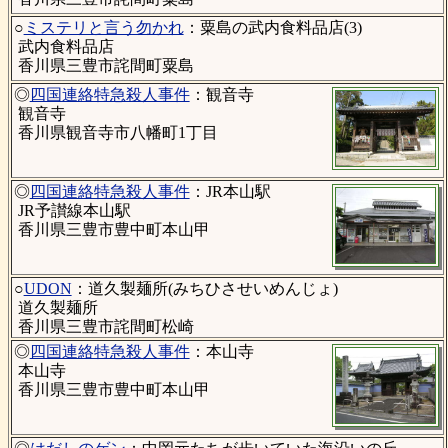
○
ミステリと言う勿かれ
：粟島の武内食料品店(3)
武内食料品店
香川県三豊市詫間町粟島
◎
四国連絡特急殺人事件
：観音寺
観音寺
香川県観音寺市八幡町1丁目
◎
四国連絡特急殺人事件
：JR本山駅
JR予讃線本山駅
香川県三豊市豊中町本山甲
○
UDON
：道久製麺所(みちひさせいめんじょ)
道久製麺所
香川県三豊市詫間町松崎
◎
四国連絡特急殺人事件
：本山寺
本山寺
香川県三豊市豊中町本山甲