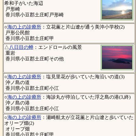
希和子がいた海辺
戸形崎
香川県小豆郡土庄町戸形崎
○
海の上の診療所
：立花薫と片山遼が通う美沖小学校(2)
戸形公民館
香川県小豆郡土庄町甲
△
八日目の蝉
：エンドロールの風景
重岩
香川県小豆郡土庄町その他
○
海の上の診療所
：塩見里花が歩いていた海沿いの道(3)
沖ノ島の道
香川県小豆郡土庄町小江
○
海の上の診療所
：海診丸が停泊していた浮之島の港(3,終)
沖ノ島の港
香川県小豆郡土庄町小江
○
海の上の診療所
：瀬崎航太が立花薫と片山遼と歩いていた
オリーブ畑(2)
オリーブ畑
香川県小豆郡土庄町甲