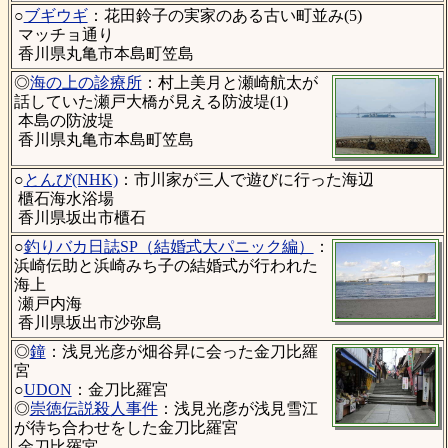
○
ブギウギ
：花田鈴子の実家のある古い町並み(5)
マッチョ通り
香川県丸亀市本島町笠島
◎
海の上の診療所
：村上美月と瀬崎航太が
話していた瀬戸大橋が見える防波堤(1)
本島の防波堤
香川県丸亀市本島町笠島
○
とんび(NHK)
：市川家が三人で遊びに行った海辺
櫃石海水浴場
香川県坂出市櫃石
○
釣りバカ日誌SP（結婚式大パニック編）
：
浜崎伝助と浜崎みち子の結婚式が行われた
海上
瀬戸内海
香川県坂出市沙弥島
◎
鐘
：浅見光彦が畑谷昇に会った金刀比羅
宮
○
UDON
：金刀比羅宮
◎
崇徳伝説殺人事件
：浅見光彦が浅見雪江
が待ち合わせをした金刀比羅宮
金刀比羅宮