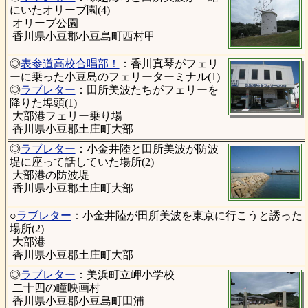
にいたオリーブ園(4)
オリーブ公園
香川県小豆郡小豆島町西村甲
◎
表参道高校合唱部！
：香川真琴がフェリ
ーに乗った小豆島のフェリーターミナル(1)
◎
ラブレター
：田所美波たちがフェリーを
降りた埠頭(1)
大部港フェリー乗り場
香川県小豆郡土庄町大部
◎
ラブレター
：小金井陸と田所美波が防波
堤に座って話していた場所(2)
大部港の防波堤
香川県小豆郡土庄町大部
○
ラブレター
：小金井陸が田所美波を東京に行こうと誘った
場所(2)
大部港
香川県小豆郡土庄町大部
◎
ラブレター
：美浜町立岬小学校
二十四の瞳映画村
香川県小豆郡小豆島町田浦