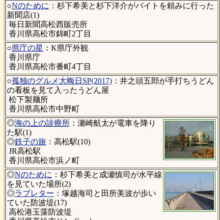
○
Nのために
：杉下希美と杉下洋介がバイトを頼みに行った
新聞店(1)
毎日新聞高松西販売所
香川県高松市錦町2丁目
○
県庁の星
：K県庁外観
香川県庁
香川県高松市番町4丁目
○
孤独のグルメ大晦日SP(2017)
：井之頭五郎が手打ちうどん
の看板を見て入ったうどん屋
松下製麺所
香川県高松市中野町
◎
海の上の診療所
：瀬崎航太が電車を降り
た駅(1)
◎
鉄子の旅
：高松駅(10)
JR高松駅
香川県高松市浜ノ町
◎
Nのために
：杉下希美と成瀬慎司が水平線
を見ていた場所(2)
◎
ラブレター
：塚越海司と田所美波が歩い
ていた防波堤(17)
高松港玉藻防波堤