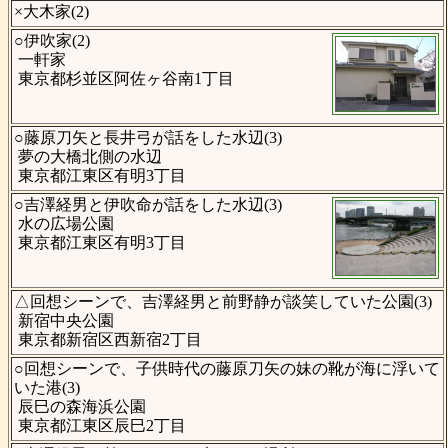
×大木家(2)
○伊吹家(2)
一軒家
東京都杉並区阿佐ヶ谷南1丁目
○藤原刀矢と長井弓が話をした水辺(3)
夢の大橋北側の水辺
東京都江東区有明3丁目
○吉澤経男と伊吹命が話をした水辺(3)
水の広場公園
東京都江東区有明3丁目
△回想シーンで、吉澤経男と前野静が談笑していた公園(3)
新宿中央公園
東京都新宿区西新宿2丁目
○回想シーンで、子供時代の藤原刀矢の妹の靴が海に浮いて
いた港(3)
辰巳の森海浜公園
東京都江東区辰巳2丁目