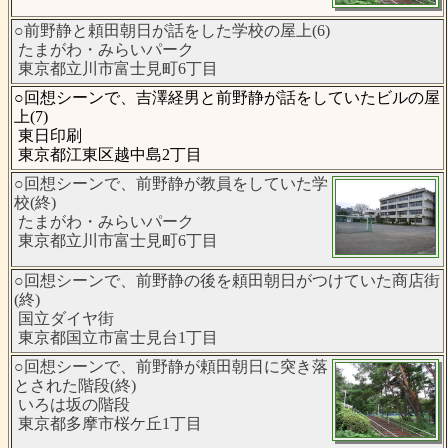
○前野静と頼田朝日が話をした学校の屋上(6)
たまがわ・みらいパーク
東京都立川市富士見町6丁目
○回想シーンで、吉澤経男と前野静が話をしていたビルの屋
上(7)
東日印刷
東京都江東区越中島2丁目
○回想シーンで、前野静が教員をしていた学
校(終)
たまがわ・みらいパーク
東京都立川市富士見町6丁目
○回想シーンで、前野静の後を頼田朝日がつけていた商店街
(終)
国立ダイヤ街
東京都国立市富士見台1丁目
○回想シーンで、前野静が頼田朝日に突き落
とされた階段(終)
いろは坂の階段
東京都多摩市桜ケ丘1丁目