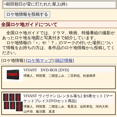
×頼田朝日が雷に打たれた屋上(終)
全国ロケ地ガイドについて
全国ロケ地ガイドでは、ドラマ、映画、特撮番組の撮影が
あったロケ地を地図と写真付きで紹介しています。
ロケ地情報の「×」や「？」のマークの付いた場所につい
て情報をお持ちの方は、各作品のロケ地情報から投稿してく
ださい。
[ロケ地情報]
[
ロケ地マップ
]
[
統計情報
]
VIVANT DVD-BOX [DVD]
堺雅人、阿部寛、二階堂ふみ、二宮和也、松坂桃李
VIVANT ヴィヴァン [レンタル落ち] 全6巻セット [マー
ケットプレイスDVDセット商品]
堺雅人、阿部寛、二階堂ふみ、竜星涼、迫田孝也、河内大和、
山中崇、飯沼愛、真凛