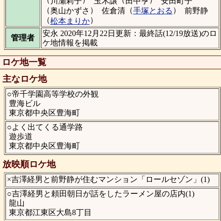
川瀬莉子
玉木譲
田中亨
安田町子
（
）
（
）
奥山かずさ
佐倉清
手塚とおる
前野静
（
）
松本まりか
安永 2020年12月22日更新：最終話(12/19放送)のロ
管理者
ケ地情報を掲載
ロケ地一覧
主なロケ地
○帝千学園高等学校の外観
豊海ビル
東京都中央区豊海町
○よく出てくる通学路
遊歩道
東京都中央区豊海町
放映順ロケ地
×吉澤経男と前野静が住むマンション「ロールセゾン」(1)
○吉澤経男と頼田朝日が話をしたラーメン屋の店内(1)
龍山
東京都江東区大島8丁目