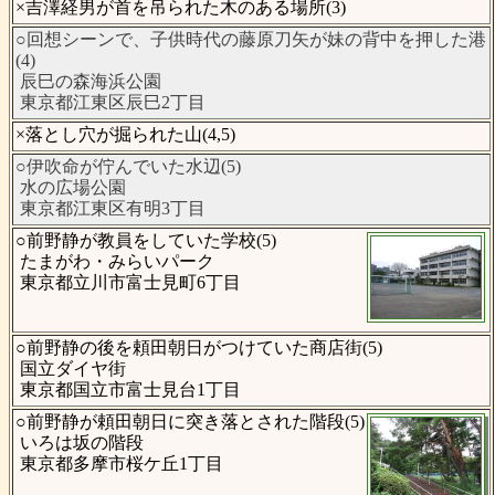
×吉澤経男が首を吊られた木のある場所(3)
○回想シーンで、子供時代の藤原刀矢が妹の背中を押した港
(4)
辰巳の森海浜公園
東京都江東区辰巳2丁目
×落とし穴が掘られた山(4,5)
○伊吹命が佇んでいた水辺(5)
水の広場公園
東京都江東区有明3丁目
○前野静が教員をしていた学校(5)
たまがわ・みらいパーク
東京都立川市富士見町6丁目
○前野静の後を頼田朝日がつけていた商店街(5)
国立ダイヤ街
東京都国立市富士見台1丁目
○前野静が頼田朝日に突き落とされた階段(5)
いろは坂の階段
東京都多摩市桜ケ丘1丁目