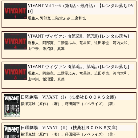
VIVANT Vol.1～6（第1話～最終話）【レンタル落ちDV
D】
堺雅人 阿部寛 二階堂ふみ 二宮和也
VIVANT ヴィヴァン 4(第6話、第7話) [レンタル落ち]
堺雅人、阿部寛、二階堂ふみ、竜星涼、迫田孝也、河内大和、
山中崇、飯沼愛、真凛
VIVANT ヴィヴァン 3(第4話、第5話) [レンタル落ち]
堺雅人、阿部寛、二階堂ふみ、竜星涼、迫田孝也、河内大和、
山中崇、飯沼愛、真凛
日曜劇場 VIVANT（I） (扶桑社ＢＯＯＫＳ文庫)
福澤克雄（原作）（著）、蒔田陽平（ノベライズ）（著）
日曜劇場 VIVANT（II） (扶桑社ＢＯＯＫＳ文庫)
福澤克雄（原作）（著）、蒔田陽平（ノベライズ）（著）