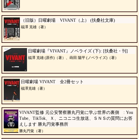
（旧版）日曜劇場 VIVANT（上） (扶桑社文庫)
福澤 克雄（著）
日曜劇場『VIVANT』ノベライズ (下): [扶桑社・刊]
福澤 克雄 (原作)（著）、蒔田 陽平 (ノベライズ)（著）
日曜劇場 VIVANT 全2冊セット
福澤克雄（著）
VIVANT監修 元公安警察勝丸円覚に学ぶ世界の裏側 : You
Tube、TikTok、Ｘ、ニコニコ生放送、ＳＮＳの質問にお答
えします 勝丸円覚事務所
勝丸円覚（著）