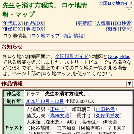
全国ロケ地ガイド
先生を消す方程式。 ロケ地情
[
▽
]
報・マップ
[
年代IDX
]
[
作品IDX
]
[
更新順
]
[
人気順
]
[
DB検索
]
[
俳優IDX
]
[
地域IDX
]
[
概要
]
[
交流
]
[ロケ地情報]
[
ロケ地マップ
]
[
統計情報
]
お知らせ
各ロケ地の詳細画面に、
全国風景ガイド
の地図と
GoogleMap
で見る機能を追加しました。ストリートビューで見る場合な
どに便利です。地図上ですべてのロケ地の一覧を見る場合
は、ページ上部の[ロケ地マップ]を使ってください。
作品情報
▼
作品名
ドラマ「
先生を消す方程式。
」
制作年
2020年10月～12月
土曜 23:00 EX
（
）
（
）
吉澤経男
田中圭
頼田朝日
山田裕貴
（
）
（
）
藤原刀矢
高橋文哉
長井弓
久保田紗友
（
）
（
）
大木薙
森田想
剣力
高橋侃
伊吹命
（
）
（
）
キャスト
秋谷郁甫
宮下加奈
榊原有那
早川京子
（
）
（
）