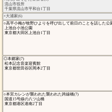
流山市役所
千葉県流山市平和台1丁目
×大浦家(6)
○高平小梅が牧野ひよりを呼び出して前日のことを話した公園(
上池台小池公園
東京都大田区上池台1丁目
◎本郷家(7)
松本記念音楽迎賓館
東京都世田谷区岡本2丁目
○本宮カレンが襲われた襲われた跨線橋(7)
国道15号線の八ツ山橋
東京都港区港南2丁目