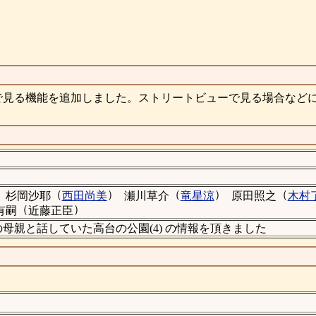
で見る機能を追加しました。ストリートビューで見る場合など
（
）
（
）
（
杉岡沙耶
西田尚美
瀬川草介
竜星涼
原田照之
木村
（
）
有嗣
近藤正臣
櫻井の母親と話していた高台の公園(4) の情報を頂きました