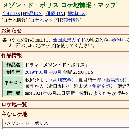
メゾン・ド・ポリス ロケ地情報・マップ
[
年代IDX
]
[
作品IDX
]
[
俳優IDX
]
[
地域IDX
]
[ロケ地情報]
[
ロケ地マップ
]
[
統計情報
]
お知らせ
各ロケ地の詳細画面に、
全国風景ガイド
の地図と
GoogleMap
ージ上部の[ロケ地マップ]を使ってください。
作品情報
作品名
ドラマ「
メゾン・ド・ポリス
」
制作年
2019年01月～03月
金曜 22:00 TBS
（
）
（
）
牧野ひより
高畑充希
夏目惣一郎
西島秀俊
キャスト
（
）
（
）
藤堂雅人
野口五郎
迫田保
角野卓造
伊達
管理者
take 2021年06月21日更新：牧野ひよりたちが
ロケ地一覧
主なロケ地
×メゾン・ド・ポリス