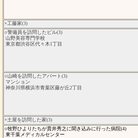
×工藤家(3)
○警備員を訪問したビル(3)
山野美容専門学校
東京都渋谷区代々木1丁目
○山崎を訪問したアパート(3)
マンション
神奈川県横浜市青葉区藤が丘2丁目
×土屋を訪問した家(3)
○牧野ひよりたちが貫井秀之に聞き込みに行った病院(4)
東千葉メディカルセンター