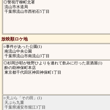
◎警視庁柳町北署
流山市水道局
千葉県流山市西初石5丁目
放映順ロケ地
○事件があった公園(1)
南流山中央公園
千葉県流山市南流山3丁目
◎杉岡沙耶が牧野ひよりを連れて飲みに行った居酒屋(1)
酔の助神保町本店
東京都千代田区神田神保町1丁目
○天ぷら「その田」(1)
天ぷら九重
千葉県浦安市堀江3丁目