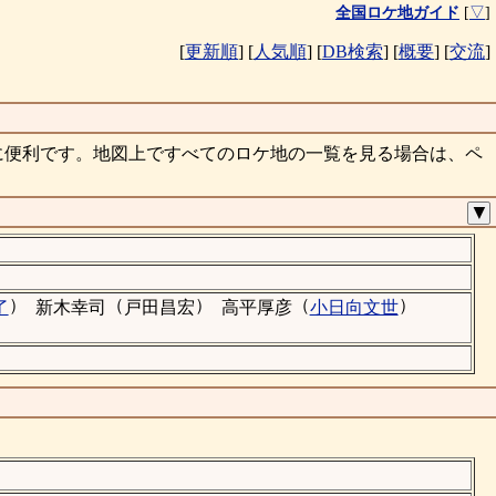
全国ロケ地ガイド
[
▽
]
[
更新順
]
[
人気順
]
[
DB検索
]
[
概要
]
[
交流
]
に便利です。地図上ですべてのロケ地の一覧を見る場合は、ペ
▼
）
（
）
（
）
了
新木幸司
戸田昌宏
高平厚彦
小日向文世