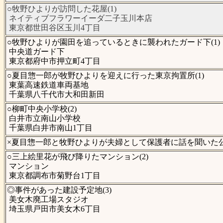
○牧野ひよりが訪問した花屋(1)
ネイティブフラワーイーダ二子玉川本店
東京都世田谷区玉川4丁目
○牧野ひよりが園田を追っているときに襲われたガード下(1)
中央道ガード下
東京都府中市押立町4丁目
○夏目惣一郎が牧野ひよりを迎えに行った東京拘置所(1)
東葉高速鉄道車両基地
千葉県八千代市大和田新田
○柳町中央小学校(2)
白井市立南山小学校
千葉県白井市南山1丁目
×夏目惣一郎と牧野ひよりが夫婦として保護者に話を聞いた公園
○三上絵里花が飛び降りたマンション(2)
マンション
東京都調布市菊野台1丁目
◎事件があった建設予定地(3)
美女木廃工場スタジオ
埼玉県戸田市美女木6丁目