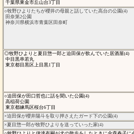
千葉県東金市丘山台3丁目
○牧野ひよりたちが櫻井の母親と話していた高台の公園(4)
田奈第2公園
神奈川県横浜市青葉区田奈町
◎牧野ひよりと夏目惣一郎と迫田保が飲んでいた居酒屋(4)
中目黒串若丸
東京都目黒区上目黒1丁目
○迫田保が田口哲也に話を聞いた公園(4)
高稲荷公園
東京都練馬区桜台6丁目
×迫田保が櫻井陽斗を取り押さえたガード下の公園(4)
×夏目惣一郎が牧野ひよりを送っていった家(4)
○牧野ひよりと伊達有嗣が犬の散歩をしたときに金森春子に会