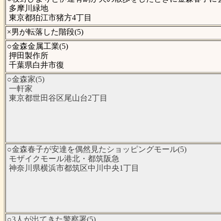
多摩川緑地
東京都狛江市猪方4丁目
×男が転落した階段(5)
○金森金属工業(5)
押田製作所
千葉県白井市復
○金森家(5)
一軒家
東京都世田谷区尾山台2丁目
○金森春子が安達を偶然見たショッピングモール(5)
モザイクモール港北・都筑阪急
神奈川県横浜市都筑区中川中央1丁目
○3人が出てきた警察署(5)