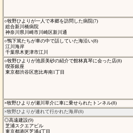
○牧野ひよりが一人で本郷を訪問した病院(7)
総合新川橋病院
神奈川県川崎市川崎区新川通
○鴨下篤たちが車の中で話していた海沿い(8)
江川海岸
千葉県木更津市江川
○牧野ひよりが池原美砂の紹介で館林真琴に会った店(8)
喫茶銀座
東京都渋谷区恵比寿南1丁目
×牧野ひよりが瀬川草介に車に乗せられたトンネル(8)
×牧野ひよりが連れて行かれた海岸(8)
◎高遠建設(9)
芝浦スクエアビル
東京都港区芝浦4丁目