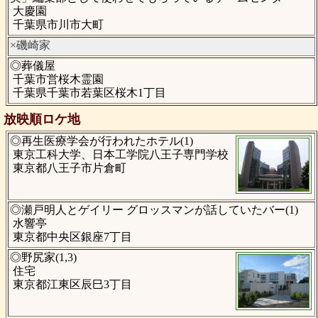
大慶園
千葉県市川市大町
×磯崎家
◎葬儀屋
千葉市営桜木霊園
千葉県千葉市若葉区桜木1丁目
放映順ロケ地
◎再生医療学会が行われたホテル(1)
東京工科大学、日本工学院八王子専門学校
東京都八王子市片倉町
◎瀬戸明人とゲイリー グロッスマンが話していたバー(1)
水響亭
東京都中央区銀座7丁目
◎野尻家(1,3)
住宅
東京都江東区辰巳3丁目