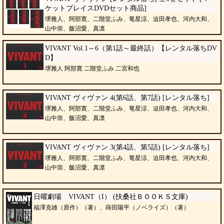
ケットプレイスDVDセット商品]
堺雅人、阿部寛、二階堂ふみ、竜星涼、迫田孝也、河内大和、
山中崇、飯沼愛、真凛
VIVANT Vol.1～6（第1話～最終話）【レンタル落ちDV
D】
堺雅人 阿部寛 二階堂ふみ 二宮和也
VIVANT ヴィヴァン 4(第6話、第7話) [レンタル落ち]
堺雅人、阿部寛、二階堂ふみ、竜星涼、迫田孝也、河内大和、
山中崇、飯沼愛、真凛
VIVANT ヴィヴァン 3(第4話、第5話) [レンタル落ち]
堺雅人、阿部寛、二階堂ふみ、竜星涼、迫田孝也、河内大和、
山中崇、飯沼愛、真凛
日曜劇場 VIVANT（I） (扶桑社ＢＯＯＫＳ文庫)
福澤克雄（原作）（著）、蒔田陽平（ノベライズ）（著）