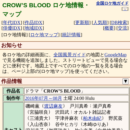
全国ロケ地ガイド
CROW’S BLOOD ロケ地情報・
[
▽
]
マップ
[
年代IDX
]
[
作品IDX
]
[
更新順
]
[
人気順
]
[
DB検索
]
[
俳優IDX
]
[
地域IDX
]
[
概要
]
[
交流
]
[ロケ地情報]
[
ロケ地マップ
]
[
統計情報
]
お知らせ
各ロケ地の詳細画面に、
全国風景ガイド
の地図と
GoogleMap
で見る機能を追加しました。ストリートビューで見る場合な
どに便利です。地図上ですべてのロケ地の一覧を見る場合
は、ページ上部の[ロケ地マップ]を使ってください。
作品情報
▼
作品名
ドラマ「
CROW’S BLOOD
」
制作年
2016年07月～08月
土曜 24:00 Hulu
（
）
：
磯崎薫
渡辺麻友
戸川真希
瀬戸真希
（
）
：
宮脇咲良
沢田武
オカルト雑誌記者
（
）
（
）
三浦貴大
宇津井麻衣
柏木由紀
野尻葵
（
）
（
）
入山杏奈
谷中ヒカリ
木崎ゆりあ
（
）
（
）
キャスト