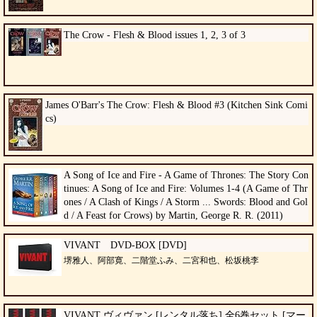
The Crow - Flesh & Blood issues 1, 2, 3 of 3
James O'Barr's The Crow: Flesh & Blood #3 (Kitchen Sink Comi
cs)
A Song of Ice and Fire - A Game of Thrones: The Story Con
tinues: A Song of Ice and Fire: Volumes 1-4 (A Game of Thr
ones / A Clash of Kings / A Storm ... Swords: Blood and Gol
d / A Feast for Crows) by Martin, George R. R. (2011)
VIVANT DVD-BOX [DVD]
堺雅人、阿部寛、二階堂ふみ、二宮和也、松坂桃李
VIVANT ヴィヴァン [レンタル落ち] 全6巻セット [マー