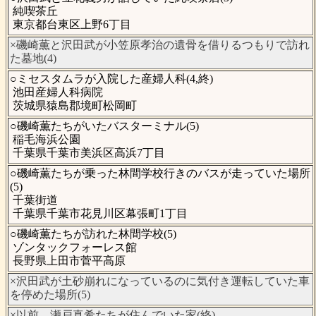
純喫茶丘
東京都台東区上野6丁目
×磯崎薫と沢田武が小笠原孝治の遺骨を借りるつもりで訪れ
た墓地(4)
○ミセスタムラが入院した産婦人科(4,終)
池田産婦人科病院
茨城県猿島郡境町松岡町
○磯崎薫たちがいたバスターミナル(5)
稲毛海浜公園
千葉県千葉市美浜区高浜7丁目
○磯崎薫たちが乗った林間学校行きのバスが走っていた場所
(5)
千葉街道
千葉県千葉市花見川区幕張町1丁目
○磯崎薫たちが訪れた林間学校(5)
ゾンタックフォーレス館
長野県上田市菅平高原
×沢田武が土砂崩れになっているのに気付き運転していた車
を停めた場所(5)
×以前、瀬戸真希たちが住んでいた家(終)