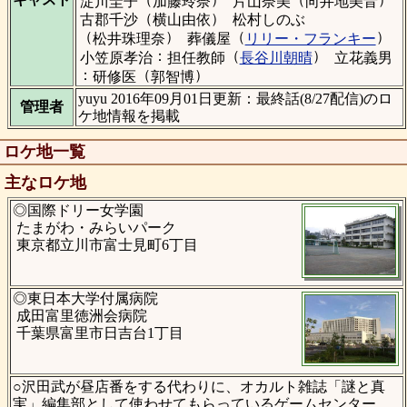
淀川圭子
加藤玲奈
片山奈美
向井地美音
（
）
古郡千沙
横山由依
松村しのぶ
（
）
（
）
松井珠理奈
葬儀屋
リリー・フランキー
：
（
）
小笠原孝治
担任教師
長谷川朝晴
立花義男
：
（
）
研修医
郭智博
yuyu 2016年09月01日更新：最終話(8/27配信)のロ
管理者
ケ地情報を掲載
ロケ地一覧
主なロケ地
◎国際ドリー女学園
たまがわ・みらいパーク
東京都立川市富士見町6丁目
◎東日本大学付属病院
成田富里徳洲会病院
千葉県富里市日吉台1丁目
○沢田武が昼店番をする代わりに、オカルト雑誌「謎と真
実」編集部として使わせてもらっているゲームセンター