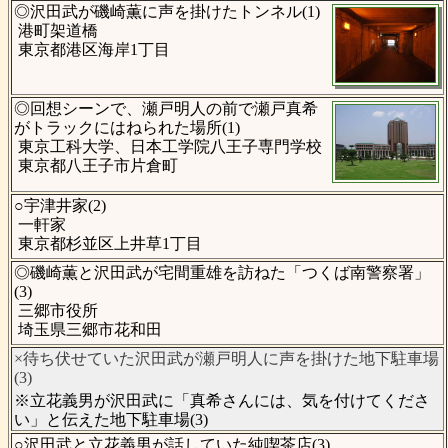
◎沢田武が磯崎薫に声を掛けたトンネル(1)
港町架道橋
東京都港区海岸1丁目
◎回想シーンで、瀬戸明人の前で瀬戸真希
がトラックにはねられた場所(1)
東京工科大学、日本工学院八王子専門学校
東京都八王子市片倉町
○宇津井家(2)
一軒家
東京都杉並区上井草1丁目
◎磯崎薫と沢田武が宅間重雄を訪ねた「つくば南警察署」
(3)
三郷市役所
埼玉県三郷市花和田
×待ち伏せていた沢田武が瀬戸明人に声を掛けた地下駐車場
(3)
※立花義男が沢田武に「真希さんには、気を付けてくださ
い」と伝えた地下駐車場(3)
○沢田武と立花義男が話していた純喫茶店(3)