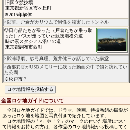
旧国立競技場
東京都新宿区霞ヶ丘町
※2015年解体
×以前、戸倉がカリウムで男性を殺害したトンネル
◎日向晶たちが乗った（戸倉たちが乗っ取
った）バスが走っていた競技場横の道
味の素スタジアム沿いの道
東京都調布市西町
×影浦琢磨、紗弓真理、荒井健三が話していた講堂
×西郡彩香がUSBメモリーに残った動画の中で娘と訪れてい
た公園
※松戸市？
全国ロケ地ガイドについて
全国ロケ地ガイドでは、ドラマ、映画、特撮番組の撮影が
あったロケ地を地図と写真付きで紹介しています。
ロケ地情報の「×」や「？」のマークの付いた場所につい
て情報をお持ちの方は、各作品のロケ地情報から投稿してく