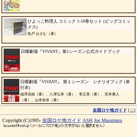
ひよっこ料理人 コミック 1-10巻セット (ビッグコミッ
クス)
魚戸 おさむ（著）
日曜劇場『VIVANT』第1シーズン公式ガイドブック
日曜劇場『VIVANT』 第１シーズン シナリオブック (単
行本)
福澤克雄（著）、八津弘幸（著）、李正美（著）、宮本勇人
（著）、山本奈奈（著）
全国ロケ地ガイド
[
△
]
Copyright (C)1995-
全国ロケ地ガイド
ASH
Joe Masumura