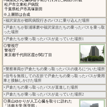
松戸市立東松戸病院
千葉県松戸市高塚新田
※上層部は合成
×福沢栄吉が都民病院行きのバスに乗り込んだ場所
×戸倉たちが影浦琢磨や福沢栄吉たちの乗ったバスを乗っ取
った場所
×戸倉たちが乗っ取ったバスが走っていた場所1
◎警視庁
警視庁
東京都千代田区霞が関2丁目
×警察車両が戸倉たちの乗っ取ったバスの後ろについた場所
×信号を無視しての左折で戸倉たちの乗っ取ったバスが乗用
車と接触しかけた場所
×戸倉たちの乗っ取ったバスが直進した場所
×戸倉たちが乗っ取ったバスが走っていた場所2
◎美山ゆかりが人工心臓を取りに訪れた
「法南大学 医学部」