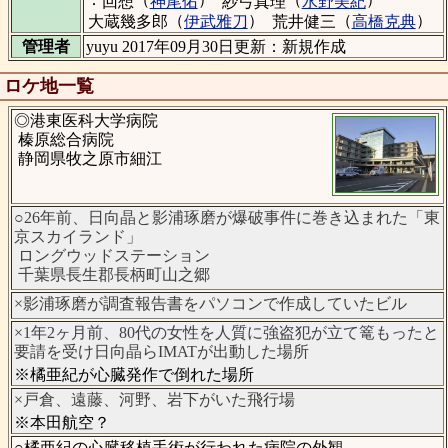
回想
神尾佑
紗弓真理
水野美紀
（
）
（
）
大蔵幾多郎
伊武雅刀
荒井健三
高橋克典
管理者
yuyu 2017年09月30日更新：新規作成
ロケ地一覧
◎港東医科大学病院
榛原総合病院
静岡県牧之原市細江
○26年前、日向晶と影浦琢磨が爆破事件に巻き込まれた「東
京スカイランド」
ロングウッドステーション
千葉県長生郡長柄町山之郷
×影浦琢磨が調査報告書をパソコンで作成していたビル
×1年2ヶ月前、80代の女性を人質に強盗犯が立て篭もったと
要請を受け日向晶らIMATが出動した場所
※橘亜紀が心臓発作で倒れた場所
×戸倉、遠藤、河野、岩下がいた飛行場
※本田航空？
○橘亜紀の心臓移植手術が行われた病院の外観