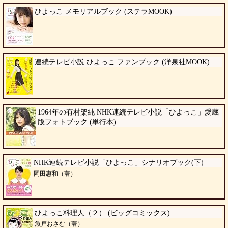
ひよっこ メモリアルブック (ステラMOOK)
連続テレビ小説 ひよっこ ファンブック (洋泉社MOOK)
1964年の有村架純 NHK連続テレビ小説「ひよっこ」愛蔵
版フォトブック (単行本)
NHK連続テレビ小説「ひよっこ」シナリオブック(下)
岡田惠和（著）
ひよっこ料理人（２） (ビッグコミックス)
魚戸おさむ（著）