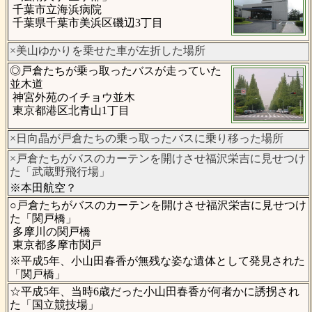
千葉市立海浜病院
千葉県千葉市美浜区磯辺3丁目
×美山ゆかりを乗せた車が左折した場所
◎戸倉たちが乗っ取ったバスが走っていた
並木道
神宮外苑のイチョウ並木
東京都港区北青山1丁目
×日向晶が戸倉たちの乗っ取ったバスに乗り移った場所
×戸倉たちがバスのカーテンを開けさせ福沢栄吉に見せつけ
た「武蔵野飛行場」
※本田航空？
○戸倉たちがバスのカーテンを開けさせ福沢栄吉に見せつけ
た「関戸橋」
多摩川の関戸橋
東京都多摩市関戸
※平成5年、小山田春香が無残な姿な遺体として発見された
「関戸橋」
☆平成5年、当時6歳だった小山田春香が何者かに誘拐され
た「国立競技場」