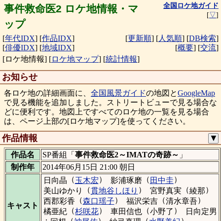
全国ロケ地ガイド
事件救命医2 ロケ地情報・マ
[
▽
]
ップ
[
年代IDX
]
[
作品IDX
]
[
更新順
]
[
人気順
]
[
DB検索
]
[
俳優IDX
]
[
地域IDX
]
[
概要
]
[
交流
]
[ロケ地情報]
[
ロケ地マップ
]
[
統計情報
]
お知らせ
各ロケ地の詳細画面に、
全国風景ガイド
の地図と
GoogleMap
で見る機能を追加しました。ストリートビューで見る場合な
どに便利です。地図上ですべてのロケ地の一覧を見る場合
は、ページ上部の[ロケ地マップ]を使ってください。
作品情報
▼
作品名
SP番組「
事件救命医2～IMATの奇跡～
」
制作年
2014年06月15日 21:00 朝日
（
）
（
）
日向晶
玉木宏
影浦琢磨
田中圭
（
）
（
）
美山ゆかり
貫地谷しほり
宮野真実
綾那
（
）
（
）
西郡彩香
森口瑶子
福沢栄吉
清水章吾
キャスト
（
）
（
）
橘亜紀
杉咲花
車田信也
小野了
日向定男
：
（
）
（
）