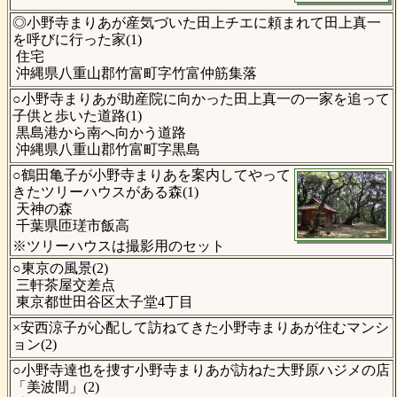
◎小野寺まりあが産気づいた田上チエに頼まれて田上真一
を呼びに行った家(1)
住宅
沖縄県八重山郡竹富町字竹富仲筋集落
○小野寺まりあが助産院に向かった田上真一の一家を追って
子供と歩いた道路(1)
黒島港から南へ向かう道路
沖縄県八重山郡竹富町字黒島
○鶴田亀子が小野寺まりあを案内してやって
きたツリーハウスがある森(1)
天神の森
千葉県匝瑳市飯高
※ツリーハウスは撮影用のセット
○東京の風景(2)
三軒茶屋交差点
東京都世田谷区太子堂4丁目
×安西涼子が心配して訪ねてきた小野寺まりあが住むマンシ
ョン(2)
○小野寺達也を捜す小野寺まりあが訪ねた大野原ハジメの店
「美波間」(2)