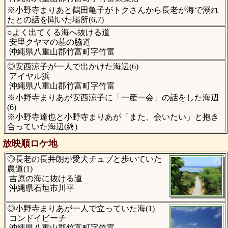
※小野寺まりあと鶴田亀子がトクさんから長老が海で溺れ
たとの話を聞いた場所(6,7)
○よく出てくる海へ抜ける道
安里クヤマの墓の脇道
沖縄県八重山郡竹富町字竹富
◎安西涼子が一人で出かけた海辺(6)
アイヤル浜
沖縄県八重山郡竹富町字竹富
※小野寺まりあが安西涼子に「一産一会」の話をした海辺
(6)
※小野寺達也と小野寺まりあが「また、会いたい」と抱き
合っていた海辺(終)
放映順ロケ地
◎長老の長井朗が愛犬チュブと歩いていた
農道(1)
吉原の海に抜ける道
沖縄県石垣市川平
◎小野寺まりあが一人で立っていた海(1)
コンドイビーチ
沖縄県八重山郡竹富町字竹富