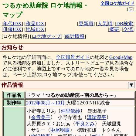
全国ロケ地ガイド
つるかめ助産院 ロケ地情報・
[
▽
]
マップ
[
年代IDX
]
[
作品IDX
]
[
更新順
]
[
人気順
]
[
DB検索
]
[
俳優IDX
]
[
地域IDX
]
[
概要
]
[
交流
]
[ロケ地情報]
[
ロケ地マップ
]
[
統計情報
]
お知らせ
各ロケ地の詳細画面に、
全国風景ガイド
の地図と
GoogleMap
で見る機能を追加しました。ストリートビューで見る場合な
どに便利です。地図上ですべてのロケ地の一覧を見る場合
は、ページ上部の[ロケ地マップ]を使ってください。
作品情報
▼
作品名
ドラマ「
つるかめ助産院～南の島から～
」
制作年
2012年08月～10月
火曜 22:00 NHK総合
（
）
小野寺まりあ
仲里依紗
鶴田亀子
（
）
（
）
余貴美子
小野寺達也
溝端淳平
：
（
）
大野原タエ
おばぁ
平良とみ
天城里見
：
（
）
：
サミー
中尾明慶
徳野和雄
トクさん
（
）
（
）