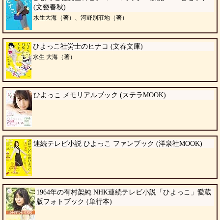
(文藝春秋)
水生大海（著）、河野別荘地（著）
ひよっこ社労士のヒナコ (文春文庫)
水生 大海（著）
ひよっこ メモリアルブック (ステラMOOK)
連続テレビ小説 ひよっこ ファンブック (洋泉社MOOK)
1964年の有村架純 NHK連続テレビ小説「ひよっこ」愛蔵
版フォトブック (単行本)