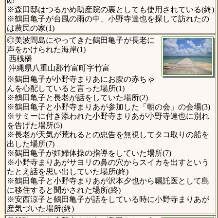
邸
※森田邸はつるかめ助産院の裏としても使用されている(終)
※鶴田亀子が台風の雨の中、小野寺達也を探して訪れたの
は農民の家(1)
◎美波間島にやってきた鶴田亀子が長老に
声をかけられた海岸(1)
西桟橋
沖縄県八重山郡竹富町字竹富
※鶴田亀子が小野寺まりあにお腹の赤ちゃ
んを心配していると言った場所(1)
※鶴田亀子と長老が話をしていた場所(2)
※鶴田亀子と小野寺まりあが参加した「朝の会」の会場(3)
※サミーに付き添われた小野寺まりあが小野寺達也に別れ
を告げた場所(5)
※長老が天気が荒れるとの忠告を無視してタコ取りの船を
出した場所(7)
※鶴田亀子が妊婦体操の指導をしていた場所(7)
※小野寺まりあがサヨリの鼻の穴からスイカを出すという
たとえ話を思い出していた場所(終)
※鶴田亀子と小野寺まりあが沢本夕也から嘱託医として島
に移住すると聞かされた場所(終)
※安西涼子と鶴田亀子が話をしている時に小野寺まりあが
産気づいた場所(終)