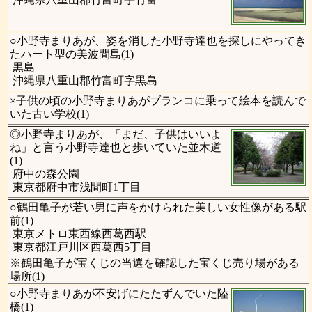
○小野寺まりあが、姿を消した小野寺達也を探しにやってき
たハート型の美波間島(1)
黒島
沖縄県八重山郡竹富町字黒島
×子供の頃の小野寺まりあがブランコに乗って絵本を読んで
いた古い学校(1)
◎小野寺まりあが、「まだ、子供はいいよ
ね」と言う小野寺達也と歩いていた並木道
(1)
府中の森公園
東京都府中市浅間町1丁目
○鶴田亀子が若い男に声をかけられた美しい女性像がある駅
前(1)
東京メトロ東西線西葛西駅
東京都江戸川区西葛西5丁目
※鶴田亀子が宝くじの当選を確認した宝くじ売り場がある
場所(1)
○小野寺まりあが不安げにたたずんでいた陸
橋(1)