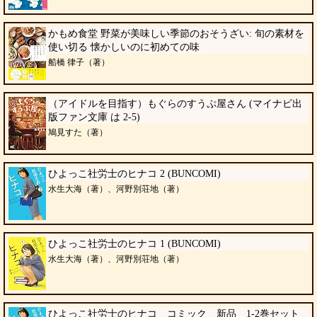
かもめ食堂 野菜が美味しい季節のおそうざい: 旬の素材を
使い切る 懐かしいのに初めての味
船橋 律子（著）
（アイドルを目指す）もぐらのすうぷ屋さん (マイナビ出
版ファン文庫 は 2-5)
鳩見すた（著）
ひよっこ社労士のヒナコ 2 (BUNCOMI)
水生大海（著）、河野別荘地（著）
ひよっこ社労士のヒナコ 1 (BUNCOMI)
水生大海（著）、河野別荘地（著）
ひよっこ社労士のヒナコ コミック 新品 1-2巻セット