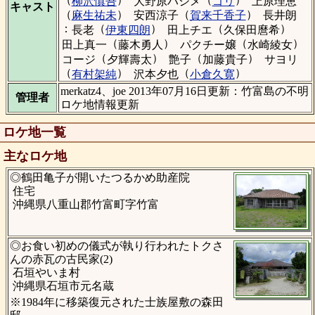
柳沢慎吾
大野原ハジメ
ゴリ
上原理恵
キャスト
（
）
（
）
麻生祐未
安西涼子
賀来千香子
長井朗
：
（
）
（
）
長老
伊東四朗
田上チエ
久保田麿希
（
）
（
）
田上真一
藤木勇人
パクチー嬢
水崎綾女
（
）
（
）
コージ
夕輝壽太
艶子
加藤貴子
サヨリ
（
）
（
）
有村架純
沢本夕也
小倉久寛
merkatz4、joe 2013年07月16日更新：竹富島の不明
管理者
ロケ地情報更新
ロケ地一覧
主なロケ地
◎鶴田亀子が開いたつるかめ助産院
住宅
沖縄県八重山郡竹富町字竹富
◎お食い初めの儀式が執り行われたトクさ
んの赤瓦の古民家(2)
石垣やいま村
沖縄県石垣市元名蔵
※1984年に移築復元された士族屋敷の森田