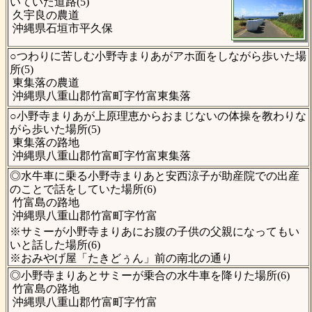
いていた道路(5)
久宇良の農道
沖縄県石垣市平久保
○つわりに苦しむ小野寺まりあがアホ面をしながら歩いた場
所(5)
東集落の農道
沖縄県八重山郡竹富町字竹富東集落
○小野寺まりあが上原理恵からおまじないの体操を教わりな
がら歩いた場所(5)
東集落の路地
沖縄県八重山郡竹富町字竹富東集落
◎水牛車に乗る小野寺まりあと安西涼子が助産院での出産
のことで話をしていた場所(6)
竹富島の路地
沖縄県八重山郡竹富町字竹富
※サミーが小野寺まりあにお腹の子供の父親になってもい
いと話した場所(6)
※おみやげ屋「たきどぅん」前の南北の通り
◎小野寺まりあとサミーが乗合の水牛車を降りた場所(6)
竹富島の路地
沖縄県八重山郡竹富町字竹富