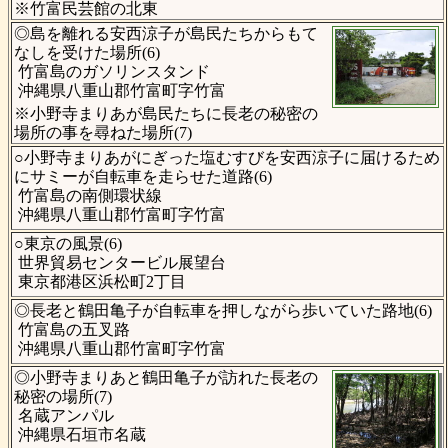
※竹富民芸館の北東
◎島を離れる安西涼子が島民たちからもて
なしを受けた場所(6)
竹富島のガソリンスタンド
沖縄県八重山郡竹富町字竹富
※小野寺まりあが島民たちに長老の秘密の
場所の事を尋ねた場所(7)
○小野寺まりあがにぎった塩むすびを安西涼子に届けるため
にサミーが自転車を走らせた道路(6)
竹富島の南側環状線
沖縄県八重山郡竹富町字竹富
○東京の風景(6)
世界貿易センタービル展望台
東京都港区浜松町2丁目
◎長老と鶴田亀子が自転車を押しながら歩いていた路地(6)
竹富島の五叉路
沖縄県八重山郡竹富町字竹富
◎小野寺まりあと鶴田亀子が訪れた長老の
秘密の場所(7)
名蔵アンパル
沖縄県石垣市名蔵