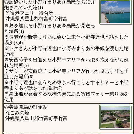
◎船酔いした小野寺まりあが島民たちに介
抱されていた港(1)
竹富港フェリー待合所
沖縄県八重山郡竹富町字竹富
※島を離れる小野寺まりあを島民が見送っ
た場所(1)
※長老が小野寺まりあに会いに来た小野寺達也と話をした
場所(3,4)
※トクさんが小野寺達也に小野寺まりあの手紙を渡した場
所(4)
※安西涼子を出迎えた小野寺マリアがお腹を抱えながら倒
れた場所(5)
※サミーが安西涼子に小野寺マリアが作った塩むすびを手
渡した場所(6)
※小野寺達也に会うため東京へ行こうとするサミーと小野
寺まりあが話をした場所(7)
※高速船が発着する桟橋の東にある貨物フェリー乗り場を
使用
◎美波間島の町並み
なごみの塔
沖縄県八重山郡竹富町字竹富