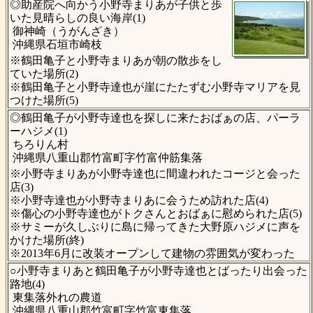
◎助産院へ向かう小野寺まりあが子供と歩
いた見晴らしの良い海岸(1)
御神崎（うがんざき）
沖縄県石垣市崎枝
※鶴田亀子と小野寺まりあが朝の散歩をし
ていた場所(2)
※鶴田亀子と小野寺達也が崖にたたずむ小野寺マリアを見
つけた場所(5)
◎鶴田亀子が小野寺達也を探しに来たおばぁの店、パーラ
ーハジメ(1)
ちろりん村
沖縄県八重山郡竹富町字竹富仲筋集落
※小野寺まりあが小野寺達也に間違われたコージと会った
店(3)
※小野寺達也が小野寺まりあに会うため訪れた店(4)
※傷心の小野寺達也がトクさんとおばぁに慰められた店(5)
※サミーが久しぶりに島に帰ってきた大野原ハジメに声を
かけた場所(終)
※2013年6月に改装オープンして建物の雰囲気が変わった
○小野寺まりあと鶴田亀子が小野寺達也とばったり出会った
路地(4)
東集落外れの農道
沖縄県八重山郡竹富町字竹富東集落