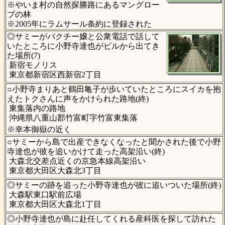
※やいま村の自然探勝路にあるマングロー
ブの林
※2005年にラムサール条約に登録された
◎サミーがパクチー嬢と公衆電話で話して
いたところに小野寺達也がビルから出てき
た場所(7)
新宿モノリス
東京都新宿区西新宿2丁目
○小野寺まりあと鶴田亀子が歩いていたところにスイカを抱
えたトクさんに声をかけられた路地(終)
東集落内の路地
沖縄県八重山郡竹富町字竹富東集落
※幸本御嶽の近く
○サミーから島で出産できなくなったと聞かされた後で小野
寺達也が彼を追いかけて走った高架沿い(終)
大森北交差点近くの京急本線高架沿い
東京都大田区大森北3丁目
◎サミーの跡を追った小野寺達也が彼に追いついた場所(終)
大森駅東口駅前広場
東京都大田区大森北1丁目
◎小野寺達也が島に赴任してくれる産科医を探して訪れた