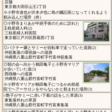
店舗
東京都大田区山王2丁目
※小野寺達也が沢本夕也に島の嘱託医になってくれるよう
頼み込んだ場所（終）
◎小野寺まりあが中絶手術のために訪れた
玉枝産婦人科(2)
三枝産婦人科医院
東京都江戸川区西葛西3丁目
◎パクチー嬢とサミーが自転車で走っていた道路(2)
仲筋集落の環状線への道路
沖縄県八重山郡竹富町字竹富仲筋集落
◎朝の会へ向かう鶴田亀子と小野寺マリア
が歩いていた道(3)
西桟橋への道路
沖縄県八重山郡竹富町字竹富
※小野寺マリアが鶴田亀子につるかめ助産
院でヘアーサロンをやらないかと頼まれた場所(3)
○艶子がサミーに赤い下着の話をした草原(3)
東集落外れの草原
沖縄県八重山郡竹富町字竹富東集落