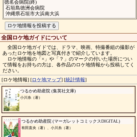
徳名会病院(終)
石垣島徳洲会病院
沖縄県石垣市大浜南大浜
全国ロケ地ガイドについて
全国ロケ地ガイドでは、ドラマ、映画、特撮番組の撮影が
あったロケ地を地図と写真付きで紹介しています。
ロケ地情報の「×」や「？」のマークの付いた場所につい
て情報をお持ちの方は、各作品のロケ地情報から投稿してく
ださい。
[ロケ地情報]
[
ロケ地マップ
]
[
統計情報
]
つるかめ助産院 (集英社文庫)
小川糸（著）
つるかめ助産院 (マーガレットコミックスDIGITAL)
有田直央（著）、小川糸（著）