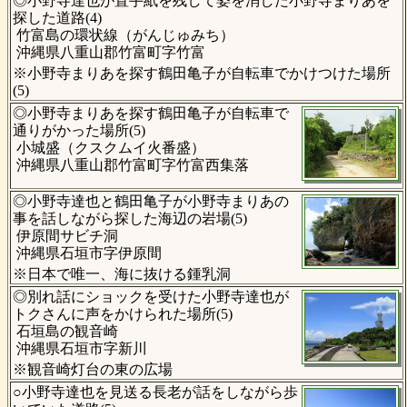
◎小野寺達也が置手紙を残して姿を消した小野寺まりあを
探した道路(4)
竹富島の環状線（がんじゅみち）
沖縄県八重山郡竹富町字竹富
※小野寺まりあを探す鶴田亀子が自転車でかけつけた場所
(5)
◎小野寺まりあを探す鶴田亀子が自転車で
通りがかった場所(5)
小城盛（クスクムイ火番盛）
沖縄県八重山郡竹富町字竹富西集落
◎小野寺達也と鶴田亀子が小野寺まりあの
事を話しながら探した海辺の岩場(5)
伊原間サビチ洞
沖縄県石垣市字伊原間
※日本で唯一、海に抜ける鍾乳洞
◎別れ話にショックを受けた小野寺達也が
トクさんに声をかけられた場所(5)
石垣島の観音崎
沖縄県石垣市字新川
※観音崎灯台の東の広場
○小野寺達也を見送る長老が話をしながら歩