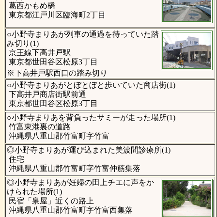
葛西かもめ橋
東京都江戸川区臨海町2丁目
○小野寺まりあが列車の通過を待っていた踏
み切り(1)
京王線下高井戸駅
東京都世田谷区松原3丁目
※下高井戸駅西口の踏み切り
○小野寺まりあがとぼとぼと歩いていた商店街(1)
下高井戸商店街駅前通
東京都世田谷区松原3丁目
○小野寺まりあを背負ったサミーが走った場所(1)
竹富東港裏の道路
沖縄県八重山郡竹富町字竹富
◎小野寺まりあが運び込まれた美波間診療所(1)
住宅
沖縄県八重山郡竹富町字竹富仲筋集落
◎小野寺まりあが妊婦の田上チエに声をか
けられた場所(1)
民宿「泉屋」近くの路上
沖縄県八重山郡竹富町字竹富西集落