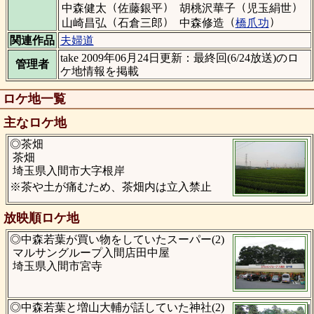
（
）
（
）
中森健太
佐藤銀平
胡桃沢華子
児玉絹世
（
）
（
）
山崎昌弘
石倉三郎
中森修造
橋爪功
関連作品
夫婦道
take 2009年06月24日更新：最終回(6/24放送)のロ
管理者
ケ地情報を掲載
ロケ地一覧
主なロケ地
◎茶畑
茶畑
埼玉県入間市大字根岸
※茶や土が痛むため、茶畑内は立入禁止
放映順ロケ地
◎中森若葉が買い物をしていたスーパー(2)
マルサングループ入間店田中屋
埼玉県入間市宮寺
◎中森若葉と増山大輔が話していた神社(2)