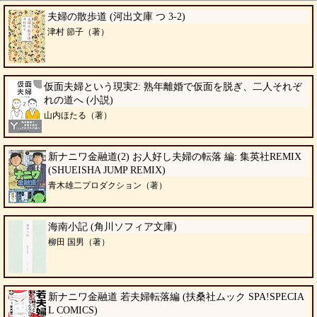
夫婦の散歩道 (河出文庫 つ 3-2)
津村 節子（著）
仮面夫婦という現実2: 熟年離婚で仮面を脱ぎ、二人それぞ
れの道へ (小説)
山内ほたる（著）
新ナニワ金融道(2) お人好し夫婦の転落 編: 集英社REMIX
(SHUEISHA JUMP REMIX)
青木雄二プロダクション（著）
海南小記 (角川ソフィア文庫)
柳田 国男（著）
新ナニワ金融道 若夫婦転落編 (扶桑社ムック SPA!SPECIA
L COMICS)