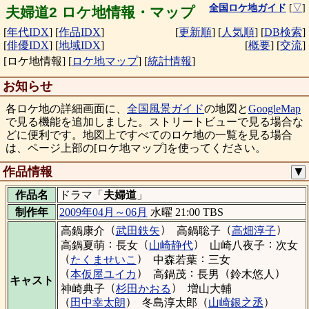
全国ロケ地ガイド
[
▽
]
夫婦道2 ロケ地情報・マップ
[
年代IDX
]
[
作品IDX
]
[
更新順
]
[
人気順
]
[
DB検索
]
[
俳優IDX
]
[
地域IDX
]
[
概要
]
[
交流
]
[ロケ地情報]
[
ロケ地マップ
]
[
統計情報
]
お知らせ
各ロケ地の詳細画面に、
全国風景ガイド
の地図と
GoogleMap
で見る機能を追加しました。ストリートビューで見る場合な
どに便利です。地図上ですべてのロケ地の一覧を見る場合
は、ページ上部の[ロケ地マップ]を使ってください。
作品情報
▼
作品名
ドラマ「
夫婦道
」
制作年
2009年04月～06月
水曜 21:00 TBS
（
）
（
）
高鍋康介
武田鉄矢
高鍋聡子
高畑淳子
：
（
）
：
高鍋夏萌
長女
山崎静代
山崎八夜子
次女
（
）
：
たくませいこ
中森若葉
三女
（
）
：
（
）
本仮屋ユイカ
高鍋茂
長男
鈴木悠人
キャスト
（
）
神崎典子
杉田かおる
増山大輔
（
）
（
）
田中幸太朗
冬島淳太郎
山崎銀之丞