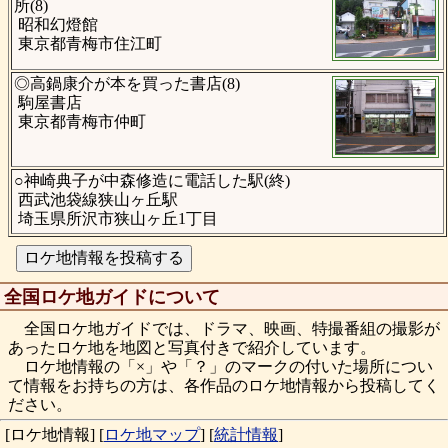
所(8)
昭和幻燈館
東京都青梅市住江町
◎高鍋康介が本を買った書店(8)
駒屋書店
東京都青梅市仲町
○神崎典子が中森修造に電話した駅(終)
西武池袋線狭山ヶ丘駅
埼玉県所沢市狭山ヶ丘1丁目
全国ロケ地ガイドについて
全国ロケ地ガイドでは、ドラマ、映画、特撮番組の撮影が
あったロケ地を地図と写真付きで紹介しています。
ロケ地情報の「×」や「？」のマークの付いた場所につい
て情報をお持ちの方は、各作品のロケ地情報から投稿してく
ださい。
[ロケ地情報]
[
ロケ地マップ
]
[
統計情報
]