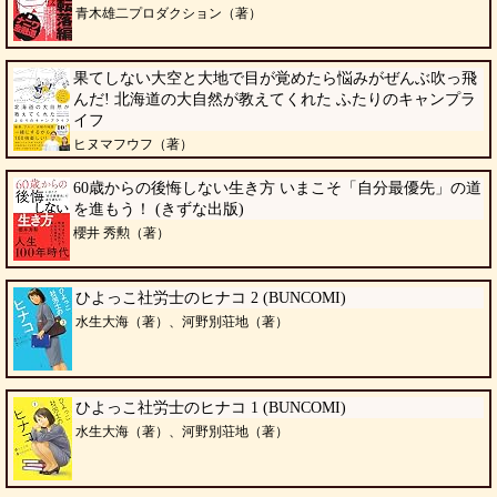
青木雄二プロダクション（著）
果てしない大空と大地で目が覚めたら悩みがぜんぶ吹っ飛
んだ! 北海道の大自然が教えてくれた ふたりのキャンプラ
イフ
ヒヌマフウフ（著）
60歳からの後悔しない生き方 いまこそ「自分最優先」の道
を進もう！ (きずな出版)
櫻井 秀勲（著）
ひよっこ社労士のヒナコ 2 (BUNCOMI)
水生大海（著）、河野別荘地（著）
ひよっこ社労士のヒナコ 1 (BUNCOMI)
水生大海（著）、河野別荘地（著）