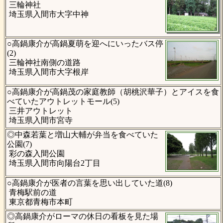
三輪神社
埼玉県入間市大字中神
○高鍋康介が高鍋夏萌を迎へにいったバス停
(2)
三輪神社南側の道路
埼玉県入間市大字根岸
○高鍋康介が高鍋茂の家庭教師（胡桃沢華子）とアイスを食
べていたアウトレットモール(5)
三井アウトレット
埼玉県入間市宮寺
◎中森若葉と増山大輔が弁当を食べていた
公園(7)
彩の森入間公園
埼玉県入間市向陽台2丁目
○高鍋康介が医者の言葉を思い出していた道(8)
青梅駅前の道
東京都青梅市本町
◎高鍋康介がローマの休日の看板を見た場