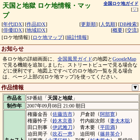
全国ロケ地ガイド
天国と地獄 ロケ地情報・マッ
[
▽
]
プ
[
年代IDX
]
[
作品IDX
]
[
更新順
]
[
人気順
]
[
DB検索
]
[
俳優IDX
]
[
地域IDX
]
[
概要
]
[
交流
]
[ロケ地情報]
[
ロケ地マップ
]
[
統計情報
]
お知らせ
各ロケ地の詳細画面に、
全国風景ガイド
の地図と
GoogleMap
で見る機能を追加しました。ストリートビューで見る場合な
どに便利です。地図上ですべてのロケ地の一覧を見る場合
は、ページ上部の[ロケ地マップ]を使ってください。
作品情報
▼
作品名
SP番組「
天国と地獄
」
制作年
2007年09月08日 21:00 朝日
（
）
（
）
権藤金吾
佐藤浩市
戸倉碧
阿部寛
（
）
（
）
権藤怜子
鈴木京香
竹内銀次郎
妻夫木聡
（
）
（
）
田口刑事
伊武雅刀
青木要
平田満
（
）
（
）
迫田周子
吹石一恵
迫田明
篠井英介
（
）
（
）
キャスト