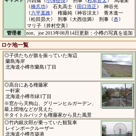
川西庸
小澤征悦
刑事
杉本哲太
馬場栄
（
）
（
）
橋爪功
石丸高士
田口浩正
神谷光
（
）
（
）
六平直政
権藤純
神谷涼太
青木進一
（
）
（
）
（
）
松田昴大
刑事
大西信満
刑事
杏
（
）
マリ子
井村空美
管理者
non、joe 2013年08月14日更新：小樽の写真を追加
ロケ地一覧
◎子供たちが旗を振っていた海辺
蘭島海岸
北海道小樽市蘭島1丁目
◎高台にある権藤家
一軒家
北海道小樽市緑3丁目
※窓から天狗山、グリーンヒルガーデン、
最上団地などが見えた
※タイトルバックも権藤家から見た風景
◎竹内銀次郎が乗っていた観覧車
レインボークルーザー
北海道小樽市築港