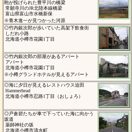
鞄が投げられた豊平川の橋梁
常願寺川のJR北陸本線橋梁
富山県富山市水橋新保
※青木進一が見つかった河原
◎竹内銀次郎が歩いていた高架下飲食街
しだれ小路
北海道小樽市花園1丁目
◎竹内銀次郎の部屋があるアパート
アパート
北海道小樽市花園1丁目
※小樽グランドホテルが見えるアパート
◎海に夕日が見えるレストハウス迫田
Hammerhead
北海道小樽市忍路1丁目（おしょろ）
◎戸倉碧たちが車で下っていた海に向かう
坂道
薬師神社の坂
北海道小樽市清水町