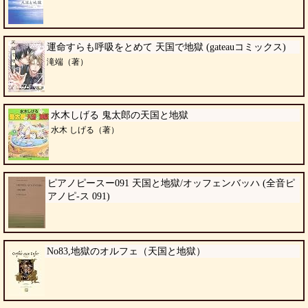
運命すらも呼吸をとめて 天国で地獄 (gateauコミックス)
滝端（著）
水木しげる 鬼太郎の天国と地獄
水木 しげる（著）
ピアノピースー091 天国と地獄/オッフェンバッハ (全音ピ
アノピ-ス 091)
No83,地獄のオルフェ（天国と地獄）