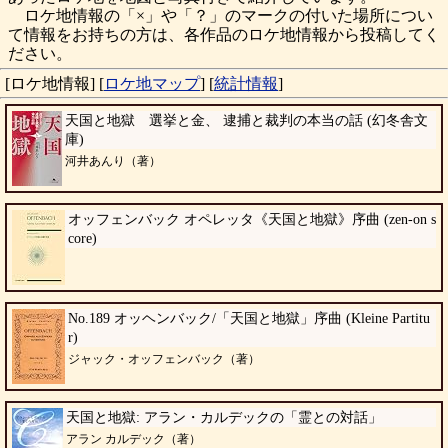
ロケ地情報の「×」や「？」のマークの付いた場所につい
て情報をお持ちの方は、各作品のロケ地情報から投稿してく
ださい。
[ロケ地情報]
[
ロケ地マップ
]
[
統計情報
]
天国と地獄 選挙と金、 逮捕と裁判の本当の話 (幻冬舎文
庫)
河井あんり（著）
オッフェンバック オペレッタ《天国と地獄》序曲 (zen-on s
core)
No.189 オッヘンバック/「天国と地獄」序曲 (Kleine Partitu
r)
ジャック・オッフェンバック（著）
天国と地獄: アラン・カルデックの「霊との対話」
アラン カルデック（著）