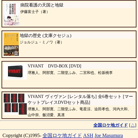
病院看護の天国と地獄
伊藤富士子（著）
地獄の歴史 (文庫クセジュ)
ジョルジュ・ミノワ（著）
VIVANT DVD-BOX [DVD]
堺雅人、阿部寛、二階堂ふみ、二宮和也、松坂桃李
VIVANT ヴィヴァン [レンタル落ち] 全6巻セット [マー
ケットプレイスDVDセット商品]
堺雅人、阿部寛、二階堂ふみ、竜星涼、迫田孝也、河内大和、
山中崇、飯沼愛、真凛
全国ロケ地ガイド
[
△
]
Copyright (C)1995-
全国ロケ地ガイド
ASH
Joe Masumura