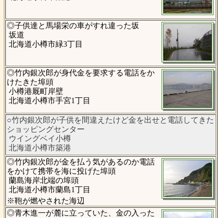
◎子供達と馬場栄の車がすれ違った坂
坂道
北海道小樽市緑3丁目
◎竹内銀次郎が身代金を要求する電話をか
けたきた埠頭
小樽港厩町岸壁
北海道小樽市手宮1丁目
○竹内銀次郎が子供を間違えたけど金を出せと電話してきた
ショッピングセンター
ウイングベイ小樽
北海道小樽市築港
◎竹内銀次郎が金を払う気があるのか電話
をかけて携帯を海に投げた埠頭
蘭島海岸北端の埠頭
北海道小樽市蘭島1丁目
※鞄が燃やされた海辺
◎青木進一が麓に立っていた、金の入った