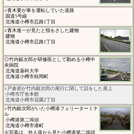
○青木要が車を運転していた道路
国道5号線
北海道小樽市忍路1丁目
○青木進一が見たと指をさした建物
建物
北海道小樽市忍路1丁目
◎竹内銀次郎が研修医として勤める小樽中
央病院
北海道薬科大学
北海道小樽市桂岡町
○戸倉碧が竹内銀次郎の尾行に関して話をした屋上
小樽市庁舎本館
北海道小樽市花園2丁目
○竹内銀次郎がいた小樽港フェリーターミナ
ル
小樽港第二埠頭
北海道小樽市港町
※写真は、外人坂から見た小樽港第二埠頭