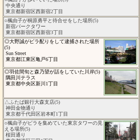
中央通り
東京都新宿区西新宿2丁目
○楓由子が桐原勇平と待合せをした場所(5)
新宿パークタワー
東京都新宿区西新宿3丁目
◎大野誠がビラ配りをして逮捕された場所
(5)
Sun Street
東京都江東区亀戸6丁目
◎羽佐間旬と森乃望が話をしていた川岸(5)
隅田川テラス
東京都中央区新川1丁目
△ふたば銀行大森支店(5)
神田金物通り
東京都千代田区岩本町1丁目
○楓由子がビラを集めていた東京タワーの見
える場所(5)
桜田通り