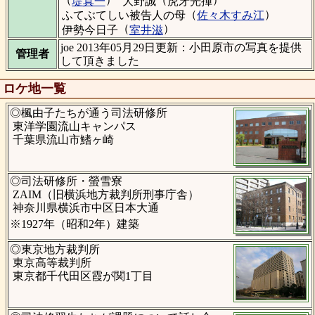
堤真一
大野誠
虎牙光揮
（
）
ふてぶてしい被告人の母
佐々木すみ江
（
）
伊勢今日子
室井滋
joe 2013年05月29日更新：小田原市の写真を提供
管理者
して頂きました
ロケ地一覧
◎楓由子たちが通う司法研修所
東洋学園流山キャンパス
千葉県流山市鰭ヶ崎
◎司法研修所・螢雪寮
ZAIM（旧横浜地方裁判所刑事庁舎）
神奈川県横浜市中区日本大通
※1927年（昭和2年）建築
◎東京地方裁判所
東京高等裁判所
東京都千代田区霞が関1丁目