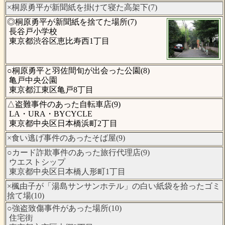
×桐原勇平が新聞紙を掛けて寝た高架下(7)
◎桐原勇平が新聞紙を捨てた場所(7)
長谷戸小学校
東京都渋谷区恵比寿西1丁目
○桐原勇平と羽佐間旬が出会った公園(8)
亀戸中央公園
東京都江東区亀戸8丁目
△盗難事件のあった自転車店(9)
LA・URA・BYCYCLE
東京都中央区日本橋浜町2丁目
×食い逃げ事件のあったそば屋(9)
○カード詐欺事件のあった旅行代理店(9)
ウエストシップ
東京都中央区日本橋人形町1丁目
×楓由子が「湯島サンサンホテル」の白い紙袋を拾ったゴミ
捨て場(10)
○強盗致傷事件があった場所(10)
住宅街