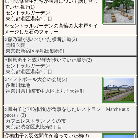
◎司法修習生たちが課題について話し合っ
ていた場所(1)
セントラルガーデン
東京都港区港南2丁目
※セントラルガーデンの高輪の大木戸をイ
メージした石のフォリー
○森乃望が歩いていた横断歩道(2)
岡崎医院
東京都新宿区早稲田鶴巻町
○桐原勇平と森乃望が歩いていた場所(2)
セントラルガーデン
東京都港区港南2丁目
○ソフトボール大会の会場(2)
多摩川緑地
神奈川県川崎市中原区上丸子天神町
○楓由子と羽佐間旬が食事をしたレストラン「Marche aux
puces」(3)
カフェレストラン ノミの市
東京都渋谷区恵比寿2丁目
◎楓由子と羽佐間旬が渡っていた橋(3)