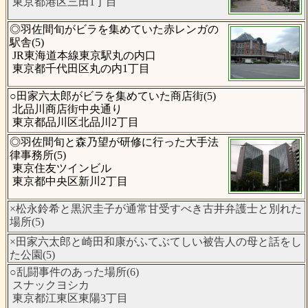
東京都港区三田1丁目
◎羽佐間旬がビラを集めていた赤レンガの
駅舎(5)
JR東海道本線東京駅丸の内口
東京都千代田区丸の内1丁目
○田家六太郎がビラを集めていた商店街(5)
北品川商店街中央通り
東京都品川区北品川2丁目
◎羽佐間旬と森乃望が研修に行った大手法
律事務所(5)
東京住友ツインビル
東京都中央区新川2丁目
×松永鈴希と黒沢圭子が通常甘受すべき古井弁護士と別れた
場所(5)
×田家六太郎と崎田和康がふてぶてしい被告人の母と話をし
た公園(5)
○乱闘事件のあった場所(6)
スナックヨシカ
東京都江東区東陽3丁目