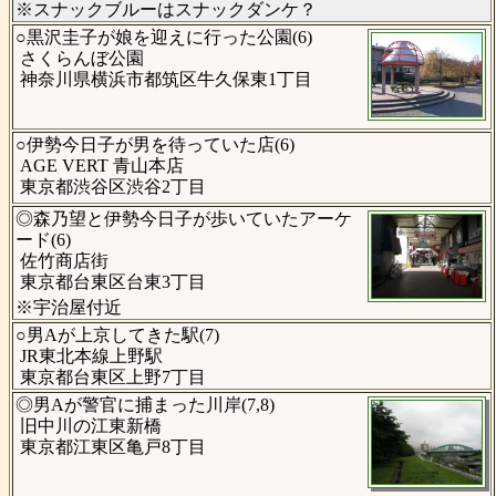
※スナックブルーはスナックダンケ？
○黒沢圭子が娘を迎えに行った公園(6)
さくらんぼ公園
神奈川県横浜市都筑区牛久保東1丁目
○伊勢今日子が男を待っていた店(6)
AGE VERT 青山本店
東京都渋谷区渋谷2丁目
◎森乃望と伊勢今日子が歩いていたアーケ
ード(6)
佐竹商店街
東京都台東区台東3丁目
※宇治屋付近
○男Aが上京してきた駅(7)
JR東北本線上野駅
東京都台東区上野7丁目
◎男Aが警官に捕まった川岸(7,8)
旧中川の江東新橋
東京都江東区亀戸8丁目