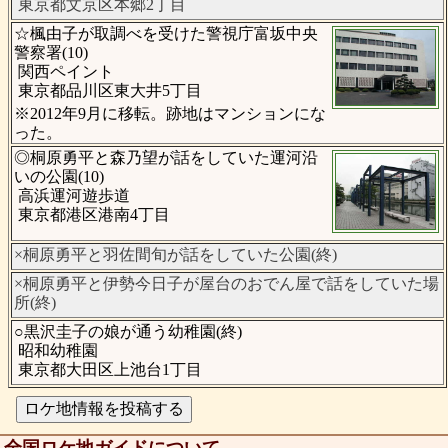
東京都文京区本郷2丁目
☆楓由子が取調べを受けた警視庁富坂中央
警察署(10)
関西ペイント
東京都品川区東大井5丁目
※2012年9月に移転。跡地はマンションにな
った。
◎桐原勇平と森乃望が話をしていた運河沿
いの公園(10)
高浜運河遊歩道
東京都港区港南4丁目
×桐原勇平と羽佐間旬が話をしていた公園(終)
×桐原勇平と伊勢今日子が屋台のおでん屋で話をしていた場
所(終)
○黒沢圭子の娘が通う幼稚園(終)
昭和幼稚園
東京都大田区上池台1丁目