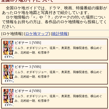
全国ロケ地ガイドについて
全国ロケ地ガイドでは、ドラマ、映画、特撮番組の撮影が
あったロケ地を地図と写真付きで紹介しています。
ロケ地情報の「×」や「？」のマークの付いた場所につい
て情報をお持ちの方は、各作品のロケ地情報から投稿してく
ださい。
[ロケ地情報]
[
ロケ地マップ
]
[
統計情報
]
ビギナー 1 [VHS]
ミムラ、オダギリジョー、堤真一、奥菜恵、我修院達也、横山めぐ
み、北村総一朗、松雪泰子
ビギナー 3 [VHS]
ミムラ、オダギリジョー、堤真一、奥菜恵、我修院達也、横山めぐ
み、北村総一朗、松雪泰子
ビギナー 4 [VHS]
ミムラ、オダギリジョー、堤真一、奥菜恵、我修院達也、横山めぐ
み、北村総一朗、松雪泰子