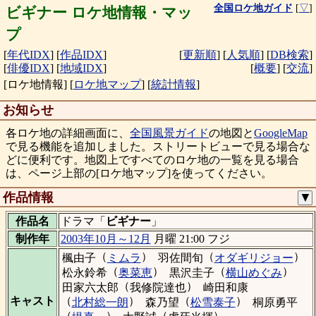
全国ロケ地ガイド
[
▽
]
ビギナー ロケ地情報・マッ
プ
[
年代IDX
]
[
作品IDX
]
[
更新順
]
[
人気順
]
[
DB検索
]
[
俳優IDX
]
[
地域IDX
]
[
概要
]
[
交流
]
[ロケ地情報]
[
ロケ地マップ
]
[
統計情報
]
お知らせ
各ロケ地の詳細画面に、
全国風景ガイド
の地図と
GoogleMap
で見る機能を追加しました。ストリートビューで見る場合な
どに便利です。地図上ですべてのロケ地の一覧を見る場合
は、ページ上部の[ロケ地マップ]を使ってください。
作品情報
▼
作品名
ドラマ「
ビギナー
」
制作年
2003年10月～12月
月曜 21:00 フジ
（
）
（
）
楓由子
ミムラ
羽佐間旬
オダギリジョー
（
）
（
）
松永鈴希
奥菜恵
黒沢圭子
横山めぐみ
（
）
田家六太郎
我修院達也
崎田和康
（
）
（
）
キャスト
北村総一朗
森乃望
松雪泰子
桐原勇平
（
）
（
）