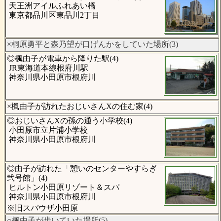
天王洲アイルふれあい橋
東京都品川区東品川2丁目
×桐原勇平と森乃望が口げんかをしていた場所(3)
◎楓由子が電車から降りた駅(4)
JR東海道本線根府川駅
神奈川県小田原市根府川
×楓由子が訪れたおじいさんXの住む家(4)
◎おじいさんXの孫の通う小学校(4)
小田原市立片浦小学校
神奈川県小田原市根府川
◎由子が訪れた「憩いのセンターやすらぎ
弐号館」(4)
ヒルトン小田原リゾート＆スパ
神奈川県小田原市根府川
※旧スパウザ小田原
○楓由子が歩いていた場所(5)