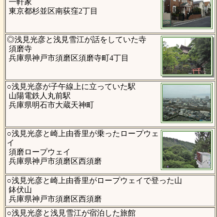
一軒家
東京都杉並区南荻窪2丁目
◎浅見光彦と浅見雪江が話をしていた寺
須磨寺
兵庫県神戸市須磨区須磨寺町4丁目
○浅見光彦が子午線上に立っていた駅
山陽電鉄人丸前駅
兵庫県明石市大蔵天神町
○浅見光彦と崎上由香里が乗ったロープウェ
イ
須磨ロープウェイ
兵庫県神戸市須磨区西須磨
○浅見光彦と崎上由香里がロープウェイで登った山
鉢伏山
兵庫県神戸市須磨区西須磨
○浅見光彦と浅見雪江が宿泊した旅館