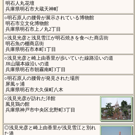
明石人丸花壇
兵庫県明石市大蔵天神町
○明石原人の腰骨が展示されている博物館
明石市立文化博物館
兵庫県明石市上ノ丸2丁目
○浅見光彦と浅見雪江が明石焼きを食べた商店街
明石魚の棚商店街
兵庫県明石市本町1丁目
○浅見光彦と崎上由香里が歩いていた線路沿いの道
JR山陽本線沿いの道
兵庫県明石市朝霧南町3丁目
○明石原人の腰骨が発見された場所
屏風ヶ浦
兵庫県明石市大久保町八木
○浅見光彦が訪れた洋館
風見鶏の館
兵庫県神戸市中央区北野町3丁目
◎浅見光彦と崎上由香里が浅見雪江と別れ
た港