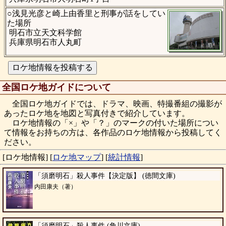
○浅見光彦と崎上由香里と刑事が話をしてい
た場所
明石市立天文科学館
兵庫県明石市人丸町
全国ロケ地ガイドについて
全国ロケ地ガイドでは、ドラマ、映画、特撮番組の撮影が
あったロケ地を地図と写真付きで紹介しています。
ロケ地情報の「×」や「？」のマークの付いた場所につい
て情報をお持ちの方は、各作品のロケ地情報から投稿してく
ださい。
[ロケ地情報]
[
ロケ地マップ
]
[
統計情報
]
「須磨明石」殺人事件【決定版】 (徳間文庫)
内田康夫（著）
「須磨明石」殺人事件 (角川文庫)