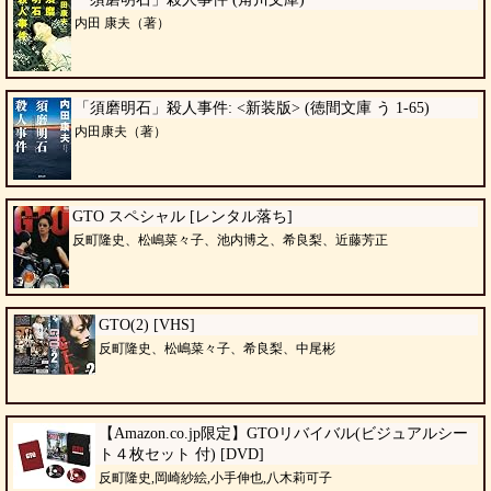
内田 康夫（著）
「須磨明石」殺人事件: <新装版> (徳間文庫 う 1-65)
内田康夫（著）
GTO スペシャル [レンタル落ち]
反町隆史、松嶋菜々子、池内博之、希良梨、近藤芳正
GTO(2) [VHS]
反町隆史、松嶋菜々子、希良梨、中尾彬
【Amazon.co.jp限定】GTOリバイバル(ビジュアルシー
ト４枚セット 付) [DVD]
反町隆史,岡崎紗絵,小手伸也,八木莉可子