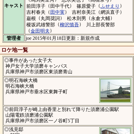
（
）
（
）
キャスト
前田淳子
田中千代
篠原愛子
ふせえり
（
）
（
）
吉村春夫
田中実
吉村奈美江
網浜直子
（
）
（
）
巌根
丸岡奨詞
松木則男
永倉大輔
（
）
榎坂武雄警部
柳沢慎吾
川上部長警部
（
）
金田明夫
管理者
joe 2015年01月18日更新：新規作成
ロケ地一覧
◎事件があった女子大
神戸女子大学須磨キャンパス
兵庫県神戸市須磨区東須磨青山
◎明石海峡大橋
明石海峡大橋
兵庫県神戸市垂水区東舞子町
◎前田淳子が崎上由香里と別れて降りた須磨浦公園駅
山陽電鉄須磨浦公園駅
兵庫県神戸市須磨区一ノ谷町5丁目
◎浅見邸