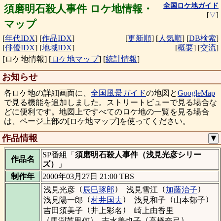
全国ロケ地ガイド
須磨明石殺人事件 ロケ地情報・
[
▽
]
マップ
[
年代IDX
]
[
作品IDX
]
[
更新順
]
[
人気順
]
[
DB検索
]
[
俳優IDX
]
[
地域IDX
]
[
概要
]
[
交流
]
[ロケ地情報]
[
ロケ地マップ
]
[
統計情報
]
お知らせ
各ロケ地の詳細画面に、
全国風景ガイド
の地図と
GoogleMap
で見る機能を追加しました。ストリートビューで見る場合な
どに便利です。地図上ですべてのロケ地の一覧を見る場合
は、ページ上部の[ロケ地マップ]を使ってください。
作品情報
▼
SP番組「
須磨明石殺人事件（浅見光彦シリー
作品名
ズ）
」
制作年
2000年03月27日 21:00 TBS
（
）
（
）
浅見光彦
辰巳琢郎
浅見雪江
加藤治子
（
）
（
）
浅見陽一郎
村井国夫
浅見和子
山本郁子
（
）
吉田須美子
井上彩名
崎上由香里
（
）
（
）
馬渕英里何
志水美也子
高橋奈弓