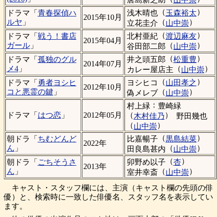
（
）
浅木晴也
玉森裕太
ドラマ「
青春探偵ハ
2015年10月
（
）
ルヤ
」
立花圭介
山中崇
（
）
北村亜紀
渡辺麻友
ドラマ「
戦う！書店
2015年04月
（
）
ガール
」
谷田部二郎
山中崇
（
）
井之頭五郎
松重豊
ドラマ「
孤独のグル
2014年07月
（
）
メ4
」
カレー屋店主
山中崇
（
）
ヨシヒコ
山田孝之
ドラマ「
勇者ヨシヒ
2012年10月
（
）
コと悪霊の鍵
」
偽メレブ
山中崇
：
村上緑
豊崎緑
（
）
ドラマ「
はつ恋
」
2012年05月
木村佳乃
野田幾也
（
）
山中崇
（
）
比嘉暢子
黒島結菜
朝ドラ「
ちむどんど
2022年
（
）
ん
」
田良島甚内
山中崇
（
）
卯野め以子
杏
朝ドラ「
ごちそうさ
2013年
（
）
ん
」
室井幸斎
山中崇
キャスト・スタッフ欄には、主演（キャスト欄の先頭の俳
優）と、検索時に一致した俳優名、スタッフ名を表示してい
ます。