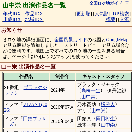
全国ロケ地ガイド
[
▽
]
山中崇 出演作品名一覧
[
年代IDX
]
[
作品IDX
]
[
更新順
]
[
人気順
]
[
DB検索
]
[
俳優IDX
]
[
地域IDX
]
[
概要
]
[
交流
]
お知らせ
各ロケ地の詳細画面に、
全国風景ガイド
の地図と
GoogleMap
で見る機能を追加しました。ストリートビューで見る場合な
どに便利です。地図上ですべてのロケ地の一覧を見る場合
は、ページ上部の[ロケ地マップ]を使ってください。
山中崇 出演作品名一覧
作品名
制作年
キャスト・
スタッフ
ブラック・ジャック
SP番組「
ブラックジ
（
）
2024年
高橋一生
伊丹治郞
ャック
」
（
）
山中崇
（
）
乃木憂助
堺雅人
ドラマ「
VIVANT(20
2026年07月
（
）
26)
」
アリ
山中崇
（
）
田鎖真
岡田将生
ドラマ「
田鎖ブラザ
2026年04月
（
）
ーズ
」
茂木幸輝
山中崇