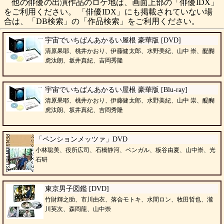
他の俳優の出演作品のロケ地は、画面上部の「俳優IDX」
をご利用ください。 「俳優IDX」にも掲載されていない場
合は、「DB検索」の「作品検索」をご利用ください。
宇宙でいちばんあかるい屋根 豪華版 [DVD]
清原果耶、桃井かおり、伊藤健太郎、水野美紀、山中 崇、醍醐
虎汰朗、坂井真紀、吉岡秀隆
宇宙でいちばんあかるい屋根 豪華版 [Blu-ray]
清原果耶、桃井かおり、伊藤健太郎、水野美紀、山中 崇、醍醐
虎汰朗、坂井真紀、吉岡秀隆
「ペンションメッツァ」DVD
小林聡美、役所広司、石橋静河、ベンガル、板谷由夏、山中崇、光
石研
東京男子図鑑 [DVD]
竹財輝之助、市川由衣、落合モトキ、水間ロン、牧田哲也、瀧
川英次、森岡龍、山中崇