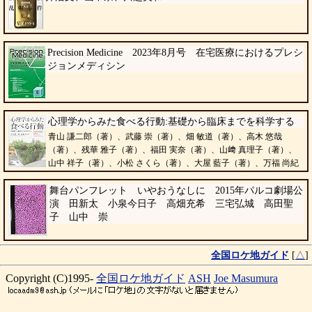
Precision Medicine 2023年8月号 在宅医療におけるプレシ
ジョンメディシン
心理学からみた食べる行動:基礎から臨床までを科学する
青山 謙二郎（著）、武藤 崇（著）、畑 敏道（著）、高木 悠哉
（著）、残華 雅子（著）、福田 実奈（著）、山﨑 真理子（著）、
山中 祥子（著）、小松 さくら（著）、大屋 藍子（著）、万福 尚紀
（著）
舞台パンフレット いやおうなしに 2015年パルコ劇場公
演 田新太 小泉今日子 高畑充希 三宅弘城 高田聖
子 山中 崇
全国ロケ地ガイド
[
△
]
Copyright (C)1995-
全国ロケ地ガイド
ASH
Joe Masumura