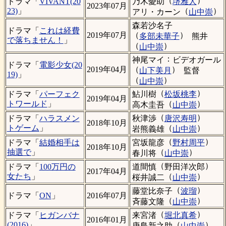
（
）
乃木憂助
堺雅人
ドラマ「
VIVANT(20
2023年07月
（
）
23)
」
アリ・カーン
山中崇
森若沙名子
ドラマ「
これは経費
（
）
2019年07月
多部未華子
熊井
で落ちません！
」
（
）
山中崇
：
神尾マイ
ビデオガール
ドラマ「
電影少女(20
（
）
2019年04月
山下美月
監督
19)
」
（
）
山中崇
（
）
鮎川樹
松坂桃李
ドラマ「
パーフェク
2019年04月
（
）
トワールド
」
高木圭吾
山中崇
（
）
秋津渉
唐沢寿明
ドラマ「
ハラスメン
2018年10月
（
）
トゲーム
」
岩熊義雄
山中崇
（
）
宮坂龍彦
野村周平
ドラマ「
結婚相手は
2018年10月
（
）
抽選で
」
春川将
山中崇
（
）
道間慎
野田洋次郎
ドラマ「
100万円の
2017年04月
（
）
女たち
」
桜井誠二
山中崇
（
）
藤堂比奈子
波瑠
ドラマ「
ON
」
2016年07月
（
）
斉藤文隆
山中崇
（
）
来宮渚
堀北真希
ドラマ「
ヒガンバナ
2016年01月
（
）
(2016)
」
唐島新之助
山中崇