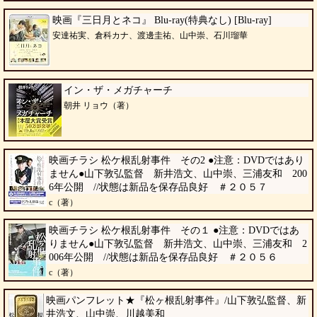
映画『三日月とネコ』 Blu-ray(特典なし) [Blu-ray]
安達祐実、倉科カナ、渡邊圭祐、山中崇、石川瑠華
イン・ザ・メガチャーチ
朝井 リョウ（著）
映画チラシ 松ケ根乱射事件 その2 ●注意：DVDではあり
ません●山下敦弘監督 新井浩文、山中崇、三浦友和 200
6年公開 //状態は新品を保存品良好 ＃２０５７
c（著）
映画チラシ 松ケ根乱射事件 その１ ●注意：DVDではあ
りません●山下敦弘監督 新井浩文、山中崇、三浦友和 2
006年公開 //状態は新品を保存品良好 ＃２０５６
c（著）
映画パンフレット★『松ヶ根乱射事件』/山下敦弘監督、新
井浩文、山中崇、川越美和