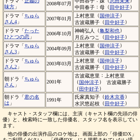
：
（
）
中田容子
妹
志田未来
ドラマ「
正義の
2008年07月
：
（
）
味方
」
中田春子
母
田中好子
（
）
上村恵里
国仲涼子
ドラマ「
ちゅら
2007年01月
（
）
さん4
」
古波蔵勝子
田中好子
（
）
神崎弘人
亀梨和也
ドラマ「
たった
2006年10月
（
）
ひとつの恋
」
月丘みつこ
田中好子
（
）
上村恵里
国仲涼子
ドラマ「
ちゅら
2004年09月
（
）
さん3
」
古波蔵勝子
田中好子
（
）
上村恵里
国仲涼子
ドラマ「
ちゅら
2003年03月
（
）
さん2
」
古波蔵勝子
田中好子
：
古波蔵恵里
上村恵里
朝ドラ「
ちゅら
（
）
2001年
国仲涼子
古波蔵勝子
さん
」
（
）
田中好子
（
）
氏家真知子
鈴木京香
朝ドラ「
君の名
1991年
（
）
は
」
水沢悠起枝
田中好子
キャスト・スタッフ欄には、主演（キャスト欄の先頭の俳
優）と、検索時に一致した俳優名、スタッフ名を表示してい
ます。
他の俳優の出演作品のロケ地は、画面上部の「俳優IDX」
をご利用ください。 「俳優IDX」にも掲載されていない場