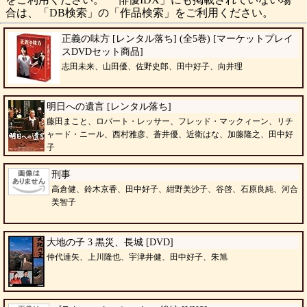
合は、「DB検索」の「作品検索」をご利用ください。
正義の味方 [レンタル落ち] (全5巻) [マーケットプレイ
スDVDセット商品]
志田未来、山田優、佐野史郎、田中好子、向井理
明日への遺言 [レンタル落ち]
藤田まこと、ロバート・レッサー、フレッド・マックィーン、リチ
ャード・ニール、西村雅彦、蒼井優、近衛はな、加藤隆之、田中好
子
刑事
高倉健、鈴木京香、田中好子、紺野美沙子、谷啓、石原良純、河合
美智子
大地の子 3 黒災、長城 [DVD]
仲代達矢、上川隆也、宇津井健、田中好子、朱旭