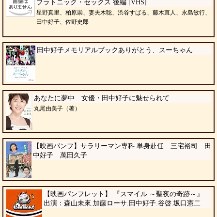
プラトニック・セックス 後編 [VHS]
星野真里、柏原崇、妻夫木聡、渋谷すばる、藤木直人、永島敏行、
田中好子、佐野史郎
田中好子メモリアルブックありがとう、スーちゃん
あなたに夢中 女優・田中好子に魅せられて
丸尾由美子（著）
【映画パンフ】サラリーマン専科 単身赴任 三宅裕司 田
中好子 萬田久子
【映画パンフレット】 『スマイル ～聖夜の奇跡～』
出演：森山未來.加藤ローサ.田中好子.谷啓.坂口憲二