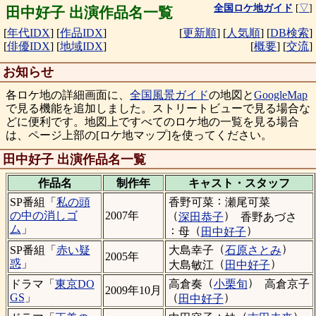
全国ロケ地ガイド
[
▽
]
田中好子 出演作品名一覧
[
年代IDX
]
[
作品IDX
]
[
更新順
]
[
人気順
]
[
DB検索
]
[
俳優IDX
]
[
地域IDX
]
[
概要
]
[
交流
]
お知らせ
各ロケ地の詳細画面に、
全国風景ガイド
の地図と
GoogleMap
で見る機能を追加しました。ストリートビューで見る場合な
どに便利です。地図上ですべてのロケ地の一覧を見る場合
は、ページ上部の[ロケ地マップ]を使ってください。
田中好子 出演作品名一覧
作品名
制作年
キャスト・
スタッフ
：
香野可菜
瀬尾可菜
SP番組「
私の頭
（
）
の中の消しゴ
2007年
深田恭子
香野あづさ
ム
」
：
（
）
母
田中好子
（
）
大島幸子
石原さとみ
SP番組「
赤い疑
2005年
（
）
惑
」
大島敏江
田中好子
（
）
高倉奏
小栗旬
高倉京子
ドラマ「
東京DO
2009年10月
（
）
GS
」
田中好子