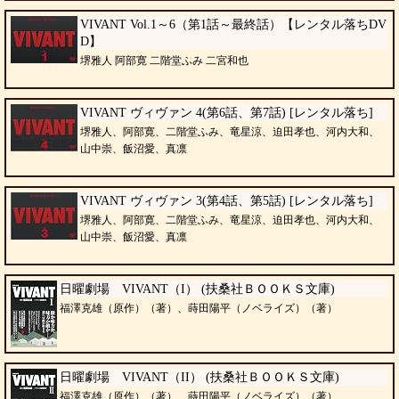
VIVANT Vol.1～6（第1話～最終話）【レンタル落ちDV
D】
堺雅人 阿部寛 二階堂ふみ 二宮和也
VIVANT ヴィヴァン 4(第6話、第7話) [レンタル落ち]
堺雅人、阿部寛、二階堂ふみ、竜星涼、迫田孝也、河内大和、
山中崇、飯沼愛、真凛
VIVANT ヴィヴァン 3(第4話、第5話) [レンタル落ち]
堺雅人、阿部寛、二階堂ふみ、竜星涼、迫田孝也、河内大和、
山中崇、飯沼愛、真凛
日曜劇場 VIVANT（I） (扶桑社ＢＯＯＫＳ文庫)
福澤克雄（原作）（著）、蒔田陽平（ノベライズ）（著）
日曜劇場 VIVANT（II） (扶桑社ＢＯＯＫＳ文庫)
福澤克雄（原作）（著）、蒔田陽平（ノベライズ）（著）