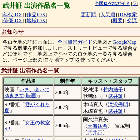
全国ロケ地ガイド
[
▽
]
武井証 出演作品名一覧
[
年代IDX
]
[
作品IDX
]
[
更新順
]
[
人気順
]
[
DB検索
]
[
俳優IDX
]
[
地域IDX
]
[
概要
]
[
交流
]
お知らせ
各ロケ地の詳細画面に、
全国風景ガイド
の地図と
GoogleMap
で見る機能を追加しました。ストリートビューで見る場合な
どに便利です。地図上ですべてのロケ地の一覧を見る場合
は、ページ上部の[ロケ地マップ]を使ってください。
武井証 出演作品名一覧
作品名
制作年
キャスト・
スタッフ
（
）
秋穂澪
竹内結子
映画「
いま、会いに
2004年
（
）
ゆきます(映画)
」
秋穂佑司
武井証
（
）
木崎真人
滝沢秀明
SP番組「
君がくれた
2007年
（
）
夏
」
木崎直也
武井証
阿久津真矢
SP番組「
女王の教室
（
）
2006年
天海祐希
富塚翔
SP
」
（
）
武井証