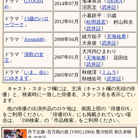
（
）
鬼塚英吉
AKIRA
ドラマ「
GTO(201
2014年07月
（
）
4)
」
沼尻圭
武井証
：
小暮鉄平
35歳
ドラマ「
13歳のハロ
（
）
2012年01月
松岡昌宏
村山和夫
ーワーク
」
（
）
武井証
（
）
緒方聡子
天海祐希
ドラマ「
Around40
」
2008年04月
（
）
大泉俊
武井証
大河内ひまわり
ドラマ「
演歌の女
（
）
2007年01月
天海祐希
花田信
王
」
（
）
武井証
（
）
秋穂澪
ミムラ
ドラマ「
いま、会い
2005年07月
（
）
にゆきます
」
秋穂佑司
武井証
キャスト・スタッフ欄には、主演（キャスト欄の先頭の俳
優）と、検索時に一致した俳優名、スタッフ名を表示してい
ます。
他の俳優の出演作品のロケ地は、画面上部の「俳優IDX」
をご利用ください。 「俳優IDX」にも掲載されていない場
合は、「DB検索」の「作品検索」をご利用ください。
丹下左膳･百万両の壺 [VHS] (2004) 豊川悦司 和久井映
見 武井証