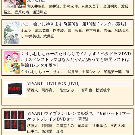
和久井映見、武井証、野村宏伸、麻生久美子、金田明夫、渡辺
裕之、豊原功補、渡辺篤史
いま、会いにゆきます 5(第9話、第10話) [レンタル落ち]
ミムラ、成宮寛貴、岡本綾、黒川智花、福本有希、志保、MEGUM
I、中井美穂、武井証
くりぃむしちゅーのたりらりでイキます!! ベタドラマDVD
2 サスペンスドラマはなんだかんだあっても結局ラストは
崖編 [レンタル落ち]
くりぃむしちゅー、サエコ、武井証、土屋シオン、船越英一郎、加
勢大周、村井美樹、海東健
VIVANT DVD-BOX [DVD]
堺雅人、阿部寛、二階堂ふみ、二宮和也、松坂桃李
VIVANT ヴィヴァン [レンタル落ち] 全6巻セット [マー
ケットプレイスDVDセット商品]
堺雅人、阿部寛、二階堂ふみ、竜星涼、迫田孝也、河内大和、
山中崇、飯沼愛、真凛