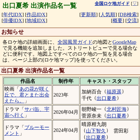
全国ロケ地ガイド
[
▽
]
出口夏希 出演作品名一覧
[
年代IDX
]
[
作品IDX
]
[
更新順
]
[
人気順
]
[
DB検索
]
[
俳優IDX
]
[
地域IDX
]
[
概要
]
[
交流
]
お知らせ
各ロケ地の詳細画面に、
全国風景ガイド
の地図と
GoogleMap
で見る機能を追加しました。ストリートビューで見る場合な
どに便利です。地図上ですべてのロケ地の一覧を見る場合
は、ページ上部の[ロケ地マップ]を使ってください。
出口夏希 出演作品名一覧
作品名
制作年
キャスト・
スタッフ
映画「
あの花が咲く
（
）
加納百合
福原遥
丘で、君とまた出会
2023年
（
）
千代
出口夏希
えたら。
」
（
）
朝野峻一
北村匠海
ドラマ「
サバ缶、宇
2026年04月
（
）
宙へ行く
」
菅原奈未
出口夏希
晴原柑九朗
ドラマ「
ブルーモー
（
）
2024年04月
山下智久
雲田彩
メント
」
（
）
出口夏希