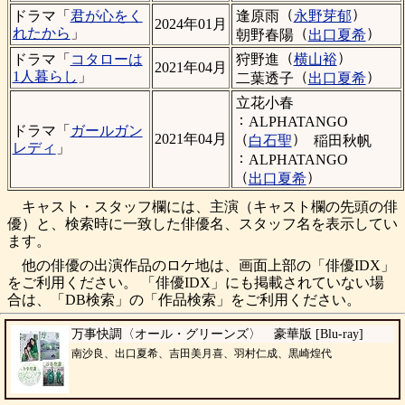
（
）
逢原雨
永野芽郁
ドラマ「
君が心をく
2024年01月
（
）
れたから
」
朝野春陽
出口夏希
（
）
狩野進
横山裕
ドラマ「
コタローは
2021年04月
（
）
1人暮らし
」
二葉透子
出口夏希
立花小春
：
ALPHATANGO
ドラマ「
ガールガン
（
）
2021年04月
白石聖
稲田秋帆
レディ
」
：
ALPHATANGO
（
）
出口夏希
キャスト・スタッフ欄には、主演（キャスト欄の先頭の俳
優）と、検索時に一致した俳優名、スタッフ名を表示してい
ます。
他の俳優の出演作品のロケ地は、画面上部の「俳優IDX」
をご利用ください。 「俳優IDX」にも掲載されていない場
合は、「DB検索」の「作品検索」をご利用ください。
万事快調〈オール・グリーンズ〉 豪華版 [Blu-ray]
南沙良、出口夏希、吉田美月喜、羽村仁成、黒崎煌代