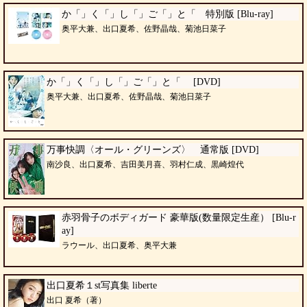
か「」く「」し「」ご「」と「 特別版 [Blu-ray]
奥平大兼、出口夏希、佐野晶哉、菊池日菜子
か「」く「」し「」ご「」と「 [DVD]
奥平大兼、出口夏希、佐野晶哉、菊池日菜子
万事快調〈オール・グリーンズ〉 通常版 [DVD]
南沙良、出口夏希、吉田美月喜、羽村仁成、黒崎煌代
赤羽骨子のボディガード 豪華版(数量限定生産） [Blu-r
ay]
ラウール、出口夏希、奥平大兼
出口夏希１st写真集 liberte
出口 夏希（著）