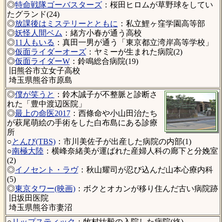
◎
特命戦隊ゴーバスターズ
：桜田ヒロムが草野球をしてい
たグランド(24)
◎
放課後はミステリーとともに
：私立鯉ヶ窪学園高等部
◎
妖怪人間ベム
：緒方小春が通う高校
◎
11人もいる
：真田一男が通う「東京都立湾岸高等学校」
◎
仮面ライダーオーズ
：ヤミーが生まれた病院(2)
◎
仮面ライダーW
：鈴鳴総合病院(19)
旧熊谷市立女子高校
埼玉県熊谷市原島
◎
僕が笑うと
：鈴木誠子が不整脈と診断さ
れた「豊中渡辺医院」
◎
最上の命医2017
：西條命や小山田治たち
が萩尾萌絵の手術をした白布島にある診療
所
○
とんび(TBS)
：市川美佐子が出産した病院の内部(1)
○
南極大陸
：横峰奈緒美が運ばれた産婦人科の廊下と分娩室
(2)
◎
イノセント・ラヴ
：秋山耀司が忍び込んだ山本心療内科
(5)
◎
東京タワー(映画)
：ボクとオカンが移り住んだ古い病院跡
旧坂田医院
埼玉県熊谷市妻沼
○
リップスティック
：牧村紘毅の入院した病院(終)