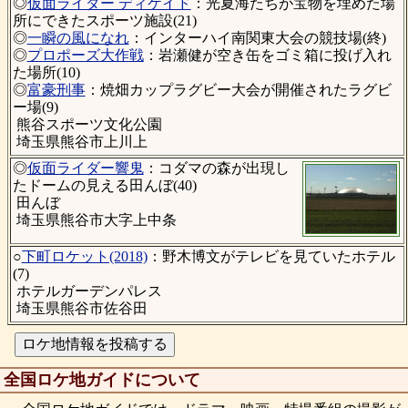
◎
仮面ライダー ディケイド
：光夏海たちが宝物を埋めた場
所にできたスポーツ施設(21)
◎
一瞬の風になれ
：インターハイ南関東大会の競技場(終)
◎
プロポーズ大作戦
：岩瀬健が空き缶をゴミ箱に投げ入れ
た場所(10)
◎
富豪刑事
：焼畑カップラグビー大会が開催されたラグビ
ー場(9)
熊谷スポーツ文化公園
埼玉県熊谷市上川上
◎
仮面ライダー響鬼
：コダマの森が出現し
たドームの見える田んぼ(40)
田んぼ
埼玉県熊谷市大字上中条
○
下町ロケット(2018)
：野木博文がテレビを見ていたホテル
(7)
ホテルガーデンパレス
埼玉県熊谷市佐谷田
全国ロケ地ガイドについて