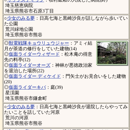
埼玉慈恵病院
埼玉県熊谷市石原3丁目
○
少女のみる夢
：日高七海と黒崎沙良が話しながら歩いてい
た公園
荒川緑地公園
埼玉県熊谷市熊谷
◎
獣電戦隊キョウリュウジャー
：アミィ結
月が茶道の修行をしていた建物(14)
◎
仮面ライダーウィザード
：松木庵の得意
先の料亭(12)
◎
仮面ライダーオーズ
：神林が悪徳政治家
を退治した場所(22)
◎
仮面ライダー ディケイド
：門矢士がお見合いをした建物
(20)
◎
仮面ライダーキバ
：庭(39)
星渓園
埼玉県熊谷市鎌倉町
○
少女のみる夢
：日高七海と黒崎沙良が退院したらやってみ
たいことを話していた河原
荒川の河原
埼玉県熊谷市熊谷