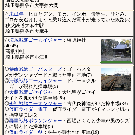
埼玉県熊谷市大字拾六間
△
未成年
：ヒロとデク、モカ、インポ、優等生、ひとみ、
ゴロが夜逃げしようと乗り込んだ電車が走っていた線路(8)
秩父鉄道大麻生駅
埼玉県熊谷市大麻生
◎
海賊戦隊ゴーカイジャー
：寝隠神社
(40,45)
高根神社
埼玉県熊谷市小江川
◎
特命戦隊ゴーバスターズ
：ゴーバスター
ズがデンシャゾードと戦った車両基地(7)
◎
海賊戦隊ゴーカイジャー
：ドギー＝クル
ーガーが現れた操車場(5)
◎
天装戦隊ゴセイジャー
：天地望がゴセイ
ナイトを見かけた操車場(38)
◎
炎神戦隊ゴーオンジャー
：古代炎神達がいた操車場(33)
◎
仮面ライダー電王
：仮面ライダー電王がイマジンと戦っ
た操車場(31,45)
◎
轟轟戦隊ボウケンジャー
：西堀さくらと少年が風のシズ
カに襲われた操車場(5)
◎
仮面ライダー剣
：桐生が襲われた車庫(19)