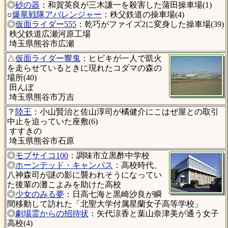
◎
砂の器
：和賀英良が三木謙一を殺害した蒲田操車場(1)
○
爆竜戦隊アバレンジャー
：秩父鉄道の操車場(4)
◎
仮面ライダー555
：乾巧がファイズ2に変身した操車場(39)
秩父鉄道広瀬河原工場
埼玉県熊谷市広瀬
△
仮面ライダー響鬼
：ヒビキが一人で凱火
を走らせているときに現れたコダマの森の
場所(40)
田んぼ
埼玉県熊谷市万吉
？
陸王
：小山賢治と佐山淳司が橘健介にこはぜ屋との取引
中止を迫っていた座敷(6)
すすきの
埼玉県熊谷市石原
◎
モブサイコ100
：調味市立黒酢中学校
◎
ホーンテッド・キャンパス
：高校時代、
八神森司が謎の影に襲われそうになってい
た後輩の灘こよみを助けた高校
◎
少女のみる夢
：日高七海と黒崎沙良が瞬
間移動して訪れた「北聖大学付属星蘭女子高等学校」
◎
劇場霊からの招待状
：矢代涼香と葉山奈津美が通う女子
高校(4)