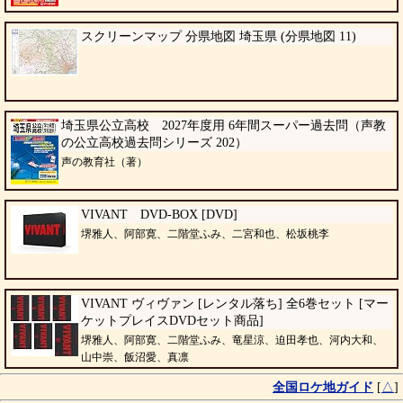
スクリーンマップ 分県地図 埼玉県 (分県地図 11)
埼玉県公立高校 2027年度用 6年間スーパー過去問（声教
の公立高校過去問シリーズ 202）
声の教育社（著）
VIVANT DVD-BOX [DVD]
堺雅人、阿部寛、二階堂ふみ、二宮和也、松坂桃李
VIVANT ヴィヴァン [レンタル落ち] 全6巻セット [マー
ケットプレイスDVDセット商品]
堺雅人、阿部寛、二階堂ふみ、竜星涼、迫田孝也、河内大和、
山中崇、飯沼愛、真凛
全国ロケ地ガイド
[
△
]