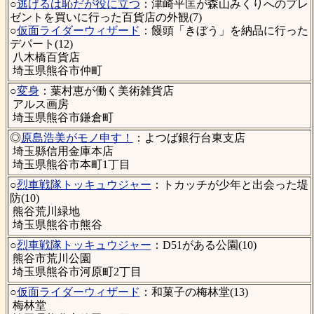
○
逃げるは恥だが役に立つ
：津崎平匡が森山みくりへのプレ
ゼントを買いに行った百貨店の外観(7)
○
仮面ライダーウィザード
：饅頭「きぼう」を納品に行った
デパート(12)
八木橋百貨店
埼玉県熊谷市仲町
○
変身
：葉村恵が働く美術雑貨店
アルス画房
埼玉県熊谷市鎌倉町
◎
原島浩美がモノ申す！
：よつば銀行台東支店
埼玉縣信用金庫本店
埼玉県熊谷市本町1丁目
○
烈車戦隊トッキュウジャー
：トカッチが少年と出会った堤
防(10)
熊谷荒川緑地
埼玉県熊谷市熊谷
○
烈車戦隊トッキュウジャー
：D51がある公園(10)
熊谷市荒川公園
埼玉県熊谷市河原町2丁目
○
仮面ライダーウィザード
：和菓子の梅林堂(13)
梅林堂