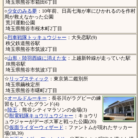
埼玉県熊谷市箱田6丁目
○
少女のみる夢
：10年前、日高七海が車にひかれるのを作村
周が救えなかった公園
荒川運動公園
埼玉県熊谷市桜木町2丁目
○
烈車戦隊トッキュウジャー
：大失恋駅(9)
秩父鉄道熊谷駅
埼玉県熊谷市筑波2丁目
○
山形・陸羽西線に消えた女
：上越新幹線が走っていた駅
JR熊谷駅
埼玉県熊谷市筑波3丁目
☆
リップスティック
：東京第二鑑別所
埼玉県繭検定所
埼玉県熊谷市曙町2丁目
○
オールドルーキー
：長谷川がラグビーの練
習をしていたグランド(4)
○
陸王
：熊谷シティマラソンの会場(3)
◎
獣電戦隊キョウリュウジャー
：キョウリ
ュウジャーがデーボス軍と戦った公園(20)
◎
仮面ライダーウィザード
：ファントムが現れたサッカー
場(38,39)