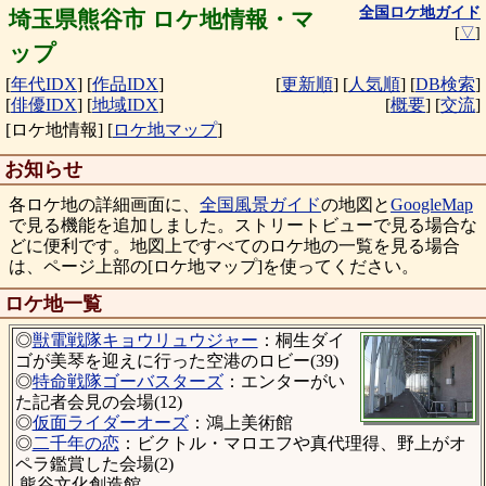
全国ロケ地ガイド
埼玉県熊谷市 ロケ地情報・マ
[
▽
]
ップ
[
年代IDX
]
[
作品IDX
]
[
更新順
]
[
人気順
]
[
DB検索
]
[
俳優IDX
]
[
地域IDX
]
[
概要
]
[
交流
]
[ロケ地情報]
[
ロケ地マップ
]
お知らせ
各ロケ地の詳細画面に、
全国風景ガイド
の地図と
GoogleMap
で見る機能を追加しました。ストリートビューで見る場合な
どに便利です。地図上ですべてのロケ地の一覧を見る場合
は、ページ上部の[ロケ地マップ]を使ってください。
ロケ地一覧
◎
獣電戦隊キョウリュウジャー
：桐生ダイ
ゴが美琴を迎えに行った空港のロビー(39)
◎
特命戦隊ゴーバスターズ
：エンターがい
た記者会見の会場(12)
◎
仮面ライダーオーズ
：鴻上美術館
◎
二千年の恋
：ビクトル・マロエフや真代理得、野上がオ
ペラ鑑賞した会場(2)
熊谷文化創造館