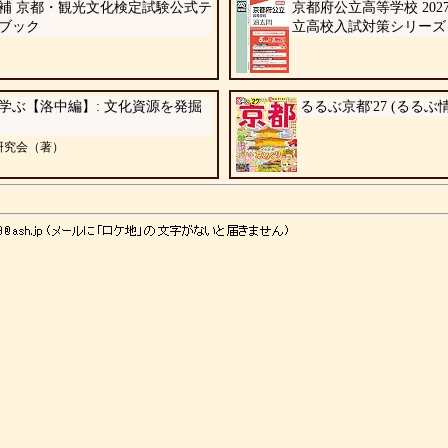
補 京都・観光文化検定試験公式テ
京都府公立高等学校 202
ブック
立高校入試対策シリーズ 3
学ぶ【洛中編】: 文化資源を発掘
るるぶ京都'27 (るるぶ
研究会（著）