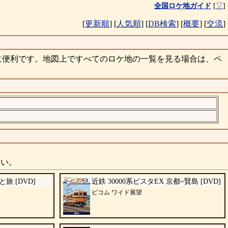
全国ロケ地ガイド
[
▽
]
[
更新順
]
[
人気順
]
[
DB検索
]
[
概要
]
[
交流
]
に便利です。地図上ですべてのロケ地の一覧を見る場合は、ペ
さい。
 [DVD]
近鉄 30000系ビスタEX 京都~賢島 [DVD]
ビコム ワイド展望