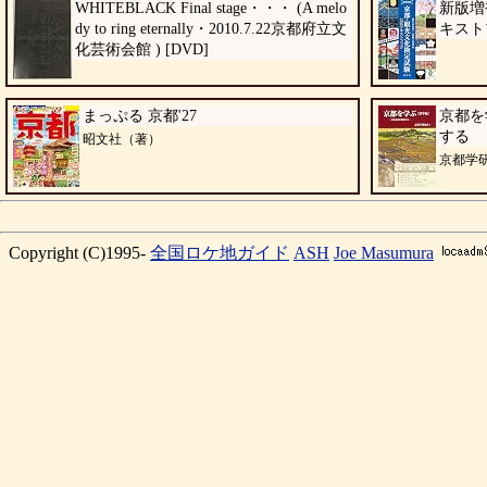
WHITEBLACK Final stage・・・ (A melo
新版増
dy to ring eternally・2010.7.22京都府立文
キスト
化芸術会館 ) [DVD]
まっぷる 京都'27
京都を
する
昭文社（著）
京都学
Copyright (C)1995-
全国ロケ地ガイド
ASH
Joe Masumura