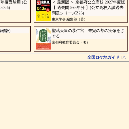
7年度受験用 (公
＜ 最新版 ＞ 京都府公立高校 2027年度版
026)
【 過去問 5+3年分 】(公立高校入試過去
問題シリーズZ26)
東京学参 編集部（著）
情報版)
聖武天皇の恭仁宮―未完の都の実像をさ
ぐる
京都府教育委員会（著）
全国ロケ地ガイド
[
△
]