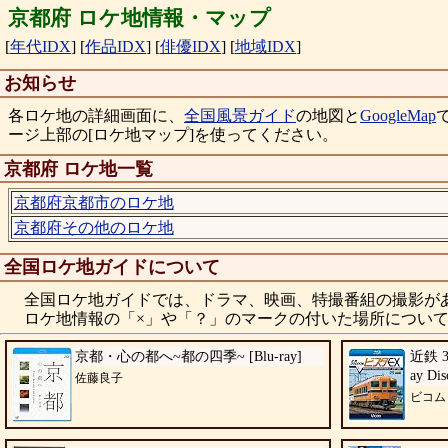
京都府 ロケ地情報・マップ
[
年代IDX
]
[
作品IDX
]
[
俳優IDX
]
[
地域IDX
]
お知らせ
各ロケ地の詳細画面に、
全国風景ガイド
の地図と
GoogleMap
ージ上部の[ロケ地マップ]を使ってください。
京都府 ロケ地一覧
京都府京都市のロケ地
京都府その他のロケ地
全国ロケ地ガイドについて
全国ロケ地ガイドでは、ドラマ、映画、特撮番組の撮影が
ロケ地情報の「×」や「？」のマークの付いた場所について
京都・心の都へ~都の四季~ [Blu-ray]
近鉄 3
ay Dis
佐藤良子
ビコム