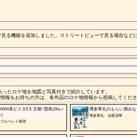
で見る機能を追加しました。ストリートビューで見る場合など
あったロケ地を地図と写真付きで紹介しています。
情報をお持ちの方は、各作品のロケ地情報から投稿してくだ
0000系ビスタEX 京都~賢島(Blu-r
博多華丸のもらい酒みなと旅
c)
博多華丸、須黒清華
 ブルーレイ展望