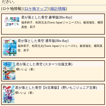
ださい。
[ロケ地情報]
[
ロケ地マップ
]
[
統計情報
]
君が落とした青空 豪華版[Blu-Ray]
福本莉子、松田元太(Travis Japan/ジャニーズJr.)、板垣瑞生、横田
真悠、莉子
君が落とした青空 通常版[Blu-Ray]
福本莉子、松田元太(Travis Japan/ジャニーズJr.)、板垣瑞生、横田真
悠、莉子
君が落とした青空 (スターツ出版文庫)
櫻いいよ（著）
君が落とした青空【Jr文庫版】 (野いちごジュニア文庫)
櫻いいよ（著）