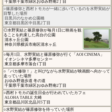
千葉県千葉市緑区おゆみ野南2丁目
○篠原修弥と西村トモカが一緒に歩いているのを水野実結が
目撃した場所
目黒川のなかめ公園橋
東京都目黒区中目黒2丁目
◎水野実結と篠原修弥が毎月1日に映画を観
ることを約束した高台の公園
清水ヶ丘公園
神奈川県横浜市南区清水ヶ丘
○毎月1日、水野実結と篠原修弥が行く「AOI CINEMA」
イオンシネマ多摩センター
東京都多摩市落合1丁目
○「バカ修弥！」と叫びながら水野実結が映画館へ向かって
走っていた場所
おゆみ野遊歩道 冬の道
千葉県千葉市緑区おゆみ野南2丁目
○西村トモカの誕生日会が行われていたカフェ
ALOHA TABLE 大崎
東京都品川区北品川5丁目
○水野実結が篠原修弥を待っていた場所