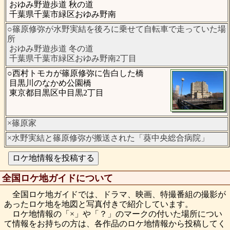
おゆみ野遊歩道 秋の道
千葉県千葉市緑区おゆみ野南
○篠原修弥が水野実結を後ろに乗せて自転車で走っていた場
所
おゆみ野遊歩道 冬の道
千葉県千葉市緑区おゆみ野南2丁目
○西村トモカが篠原修弥に告白した橋
目黒川のなかめ公園橋
東京都目黒区中目黒2丁目
×篠原家
×水野実結と篠原修弥が搬送された「葵中央総合病院」
全国ロケ地ガイドについて
全国ロケ地ガイドでは、ドラマ、映画、特撮番組の撮影が
あったロケ地を地図と写真付きで紹介しています。
ロケ地情報の「×」や「？」のマークの付いた場所につい
て情報をお持ちの方は、各作品のロケ地情報から投稿してく