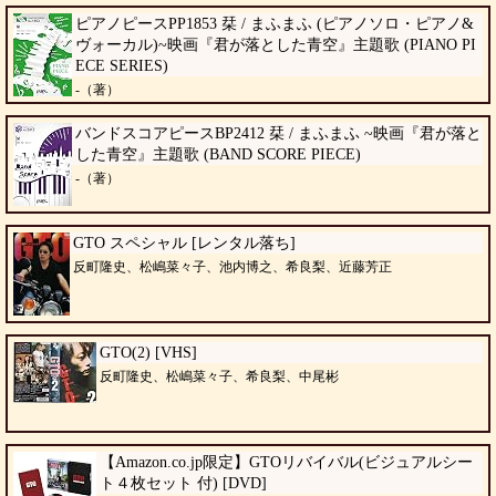
ピアノピースPP1853 栞 / まふまふ (ピアノソロ・ピアノ&
ヴォーカル)~映画『君が落とした青空』主題歌 (PIANO PI
ECE SERIES)
-（著）
バンドスコアピースBP2412 栞 / まふまふ ~映画『君が落と
した青空』主題歌 (BAND SCORE PIECE)
-（著）
GTO スペシャル [レンタル落ち]
反町隆史、松嶋菜々子、池内博之、希良梨、近藤芳正
GTO(2) [VHS]
反町隆史、松嶋菜々子、希良梨、中尾彬
【Amazon.co.jp限定】GTOリバイバル(ビジュアルシー
ト４枚セット 付) [DVD]