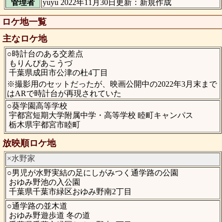
管理者
yuyu 2022年11月30日更新：新規作成
ロケ地一覧
主なロケ地
○時計台のある交差点
もりんぴあこうづ
千葉県成田市公津の杜4丁目
※撮影用のセットだったが、映画公開中の2022年3月末まで
はARで時計台が再現されていた
○葵学園高等学校
宇都宮短期大学附属中学・高等学校 睦町キャンパス
栃木県宇都宮市睦町
放映順ロケ地
×水野家
○男児が水野実結の足にしがみつく通学路の公園
おゆみ野池の入公園
千葉県千葉市緑区おゆみ野南2丁目
○通学路の並木道
おゆみ野遊歩道 冬の道