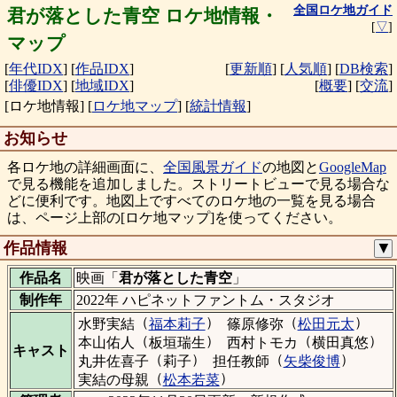
全国ロケ地ガイド
君が落とした青空 ロケ地情報・
[
▽
]
マップ
[
年代IDX
]
[
作品IDX
]
[
更新順
]
[
人気順
]
[
DB検索
]
[
俳優IDX
]
[
地域IDX
]
[
概要
]
[
交流
]
[ロケ地情報]
[
ロケ地マップ
]
[
統計情報
]
お知らせ
各ロケ地の詳細画面に、
全国風景ガイド
の地図と
GoogleMap
で見る機能を追加しました。ストリートビューで見る場合な
どに便利です。地図上ですべてのロケ地の一覧を見る場合
は、ページ上部の[ロケ地マップ]を使ってください。
作品情報
▼
作品名
映画「
君が落とした青空
」
制作年
2022年 ハピネットファントム・スタジオ
（
）
（
）
水野実結
福本莉子
篠原修弥
松田元太
（
）
（
）
本山佑人
板垣瑞生
西村トモカ
横田真悠
キャスト
（
）
（
）
丸井佐喜子
莉子
担任教師
矢柴俊博
（
）
実結の母親
松本若菜