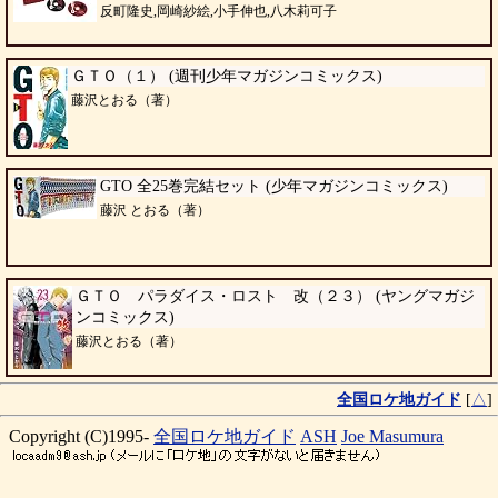
反町隆史,岡崎紗絵,小手伸也,八木莉可子
ＧＴＯ（１） (週刊少年マガジンコミックス)
藤沢とおる（著）
GTO 全25巻完結セット (少年マガジンコミックス)
藤沢 とおる（著）
ＧＴＯ パラダイス・ロスト 改（２３） (ヤングマガジ
ンコミックス)
藤沢とおる（著）
全国ロケ地ガイド
[
△
]
Copyright (C)1995-
全国ロケ地ガイド
ASH
Joe Masumura