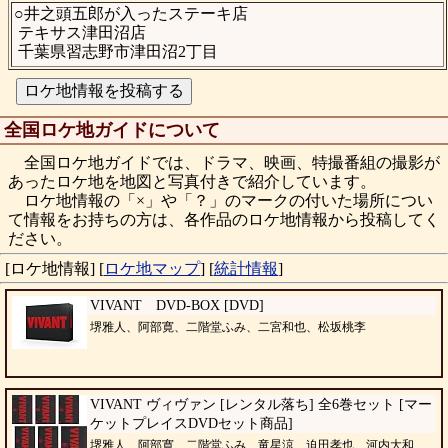
○井之頭五郎が入ったステーキ店
テキサス津田沼店
千葉県習志野市津田沼2丁目
全国ロケ地ガイドについて
全国ロケ地ガイドでは、ドラマ、映画、特撮番組の撮影が
あったロケ地を地図と写真付きで紹介しています。
ロケ地情報の「×」や「？」のマークの付いた場所につい
て情報をお持ちの方は、各作品のロケ地情報から投稿してく
ださい。
[ロケ地情報]
[
ロケ地マップ
]
[
統計情報
]
VIVANT DVD-BOX [DVD]
堺雅人、阿部寛、二階堂ふみ、二宮和也、松坂桃李
VIVANT ヴィヴァン [レンタル落ち] 全6巻セット [マー
ケットプレイスDVDセット商品]
堺雅人、阿部寛、二階堂ふみ、竜星涼、迫田孝也、河内大和、