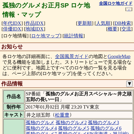
全国ロケ地ガイド
孤独のグルメお正月SP ロケ地
[
▽
]
情報・マップ
[
年代IDX
]
[
作品IDX
]
[
更新順
]
[
人気順
]
[
DB検索
]
[
俳優IDX
]
[
地域IDX
]
[
概要
]
[
交流
]
[ロケ地情報]
[
ロケ地マップ
]
[
統計情報
]
お知らせ
各ロケ地の詳細画面に、
全国風景ガイド
の地図と
GoogleMap
で見る機能を追加しました。ストリートビューで見る場合な
どに便利です。地図上ですべてのロケ地の一覧を見る場合
は、ページ上部の[ロケ地マップ]を使ってください。
作品情報
▼
SP番組「
孤独のグルメお正月スペシャル～井之頭
作品名
五郎の長い一日
」
制作年
2017年01月02日 月曜 23:20 TV東京
（
）
キャスト
井之頭五郎
松重豊
孤独のグルメ
孤独のグルメ2
孤独のグルメ3
孤独のグルメ4
孤独のグルメ5
孤独のグルメ6
孤独のグルメ7
孤独のグルメSP(北海道・旭川編)