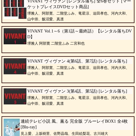
VIVANT ヴィヴァン [レンタル落ち] 全6巻セット [マー
ケットプレイスDVDセット商品]
堺雅人、阿部寛、二階堂ふみ、竜星涼、迫田孝也、河内大和、
山中崇、飯沼愛、真凛
VIVANT Vol.1～6（第1話～最終話）【レンタル落ちDV
D】
堺雅人 阿部寛 二階堂ふみ 二宮和也
VIVANT ヴィヴァン 4(第6話、第7話) [レンタル落ち]
堺雅人、阿部寛、二階堂ふみ、竜星涼、迫田孝也、河内大和、
山中崇、飯沼愛、真凛
VIVANT ヴィヴァン 3(第4話、第5話) [レンタル落ち]
堺雅人、阿部寛、二階堂ふみ、竜星涼、迫田孝也、河内大和、
山中崇、飯沼愛、真凛
連続テレビ小説 風、薫る 完全版 ブルーレイBOX1 全4枚
[Blu-ray]
見上愛、上坂樹里、佐野晶哉、生田絵梨花、古川雄大