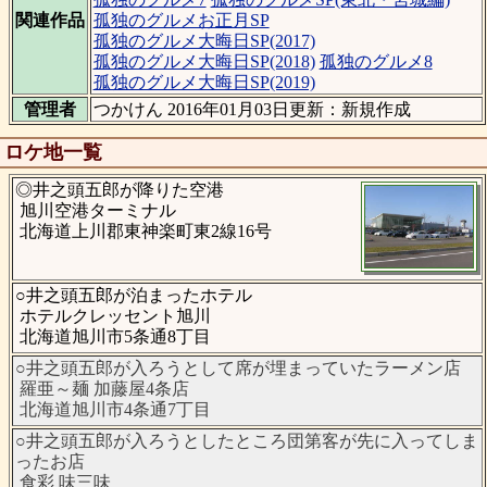
関連作品
孤独のグルメお正月SP
孤独のグルメ大晦日SP(2017)
孤独のグルメ大晦日SP(2018)
孤独のグルメ8
孤独のグルメ大晦日SP(2019)
管理者
つかけん 2016年01月03日更新：新規作成
ロケ地一覧
◎井之頭五郎が降りた空港
旭川空港ターミナル
北海道上川郡東神楽町東2線16号
○井之頭五郎が泊まったホテル
ホテルクレッセント旭川
北海道旭川市5条通8丁目
○井之頭五郎が入ろうとして席が埋まっていたラーメン店
羅亜～麺 加藤屋4条店
北海道旭川市4条通7丁目
○井之頭五郎が入ろうとしたところ団第客が先に入ってしま
ったお店
食彩 味三味