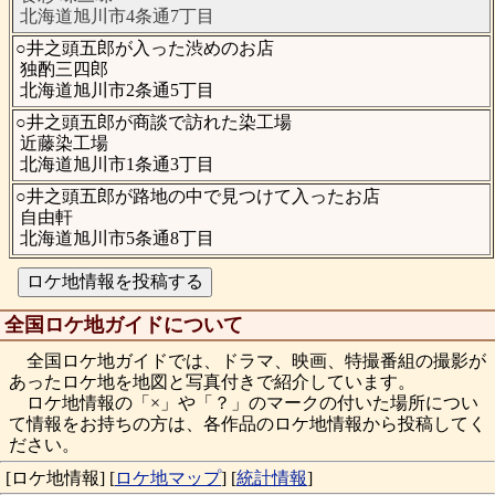
北海道旭川市4条通7丁目
○井之頭五郎が入った渋めのお店
独酌三四郎
北海道旭川市2条通5丁目
○井之頭五郎が商談で訪れた染工場
近藤染工場
北海道旭川市1条通3丁目
○井之頭五郎が路地の中で見つけて入ったお店
自由軒
北海道旭川市5条通8丁目
全国ロケ地ガイドについて
全国ロケ地ガイドでは、ドラマ、映画、特撮番組の撮影が
あったロケ地を地図と写真付きで紹介しています。
ロケ地情報の「×」や「？」のマークの付いた場所につい
て情報をお持ちの方は、各作品のロケ地情報から投稿してく
ださい。
[ロケ地情報]
[
ロケ地マップ
]
[
統計情報
]