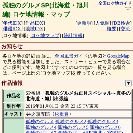
全国ロケ地ガイド
孤独のグルメSP(北海道・旭川
[
▽
]
編) ロケ地情報・マップ
[
年代IDX
]
[
作品IDX
]
[
更新順
]
[
人気順
]
[
DB検索
]
[
俳優IDX
]
[
地域IDX
]
[
概要
]
[
交流
]
[ロケ地情報]
[
ロケ地マップ
]
[
統計情報
]
お知らせ
各ロケ地の詳細画面に、
全国風景ガイド
の地図と
GoogleMap
で見る機能を追加しました。ストリートビューで見る場合な
どに便利です。地図上ですべてのロケ地の一覧を見る場合
は、ページ上部の[ロケ地マップ]を使ってください。
作品情報
▼
SP番組「
孤独のグルメお正月スペシャル～真冬の
作品名
北海道・旭川出張編
」
制作年
2016年01月01日 金曜 23:15 TV東京
（
）
キャスト
井之頭五郎
松重豊
孤独のグルメ
孤独のグルメ2
孤独のグルメ3
孤独のグルメ4
孤独のグルメ5
孤独のグルメ6
孤独のグルメ7
孤独のグルメSP(東北・宮城編)