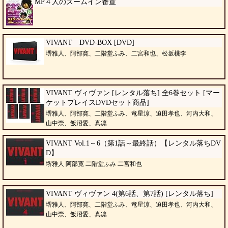
MP４人のズームイン番宣
VIVANT DVD-BOX [DVD]
堺雅人、阿部寛、二階堂ふみ、二宮和也、松坂桃李
VIVANT ヴィヴァン [レンタル落ち] 全6巻セット [マー
ケットプレイスDVDセット商品]
堺雅人、阿部寛、二階堂ふみ、竜星涼、迫田孝也、河内大和、
山中崇、飯沼愛、真凛
VIVANT Vol.1～6（第1話～最終話）【レンタル落ちDV
D】
堺雅人 阿部寛 二階堂ふみ 二宮和也
VIVANT ヴィヴァン 4(第6話、第7話) [レンタル落ち]
堺雅人、阿部寛、二階堂ふみ、竜星涼、迫田孝也、河内大和、
山中崇、飯沼愛、真凛