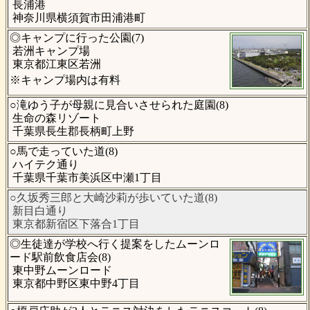
長浦港
神奈川県横須賀市田浦港町
◎キャンプに行った公園(7)
若洲キャンプ場
東京都江東区若洲
※キャンプ場内は有料
○滝ゆう子が母親に見合いさせられた庭園(8)
生命の森リゾート
千葉県長生郡長柄町上野
○馬で走っていた道(8)
ハイテク通り
千葉県千葉市美浜区中瀬1丁目
○久坂秀三郎と大崎沙莉が歩いていた道(8)
新目白通り
東京都新宿区下落合1丁目
◎生徒達が学校へ行く提案をしたムーンロ
ード駅前飲食店会(8)
東中野ムーンロード
東京都中野区東中野4丁目