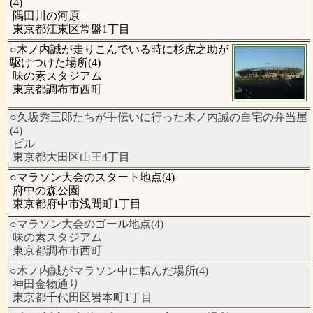
(4)
隅田川の河原
東京都江東区常盤1丁目
○木ノ内誠が走りこんでいる時に杉虎之助が
駆けつけた場所(4)
味の素スタジアム
東京都調布市西町
○久坂秀三郎たちが手伝いに行った木ノ内誠の自宅の弁当屋
(4)
ビル
東京都大田区山王4丁目
○マラソン大会のスタート地点(4)
府中の森公園
東京都府中市浅間町1丁目
○マラソン大会のゴール地点(4)
味の素スタジアム
東京都調布市西町
○木ノ内誠がマラソン中に転んだ場所(4)
神田金物通り
東京都千代田区岩本町1丁目