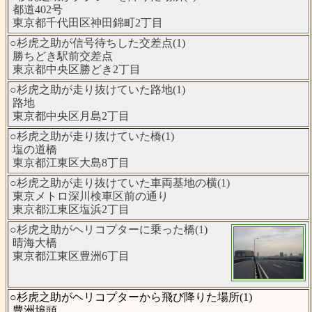
都道402号
東京都千代田区神田錦町2丁目
○杉虎之助が信号待ちした交差点(1)
勝ちどき駅前交差点
東京都中央区勝どき2丁目
○杉虎之助が走り抜けていた路地(1)
路地
東京都中央区月島2丁目
○杉虎之助が走り抜けていた橋(1)
塩の道橋
東京都江東区大島8丁目
○杉虎之助が走り抜けていた車両基地の横(1)
東京メトロ深川検車区前の通り
東京都江東区塩浜2丁目
○杉虎之助がヘリコプターに乗った橋(1)
晴海大橋
東京都江東区豊洲6丁目
○杉虎之助がヘリコプターから飛び降りた場所(1)
豊洲埠頭