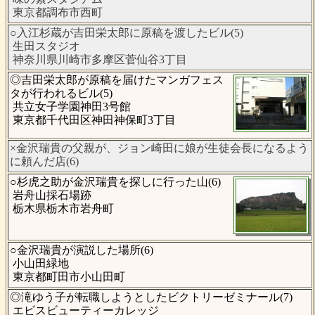
東京都調布市西町
○入江杉蔵が吉田栄太郎に原稿を渡したビル(5)
生田スタジオ
神奈川県川崎市多摩区菅仙谷3丁目
◎吉田栄太郎が原稿を届けたマンガフェス
タが行われるビル(5)
共立女子学園神田3号館
東京都千代田区神田神保町3丁目
×金沢瑞貴の父親が、ジョン崎田に娘が生徒会長になるよう
に頼んだ店(6)
○杉虎之助が金沢瑞貴を探しに行った山(6)
岩舟山採石場跡
栃木県栃木市岩舟町
○金沢瑞貴が演説した場所(6)
小山田緑地
東京都町田市小山田町
◎滝ゆう子が転職しようとしたビクトリーゼミナール(7)
エビスビューティーカレッジ