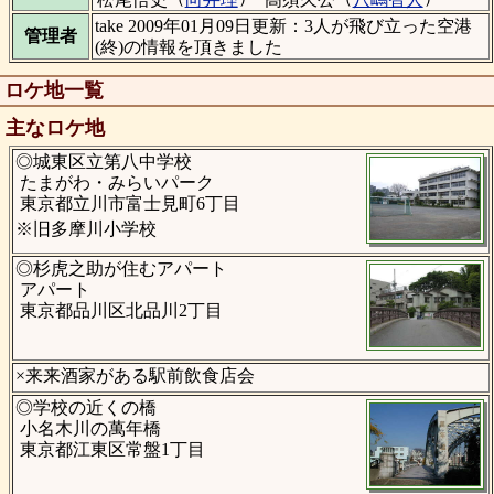
take 2009年01月09日更新：3人が飛び立った空港
管理者
(終)の情報を頂きました
ロケ地一覧
主なロケ地
◎城東区立第八中学校
たまがわ・みらいパーク
東京都立川市富士見町6丁目
※旧多摩川小学校
◎杉虎之助が住むアパート
アパート
東京都品川区北品川2丁目
×来来酒家がある駅前飲食店会
◎学校の近くの橋
小名木川の萬年橋
東京都江東区常盤1丁目