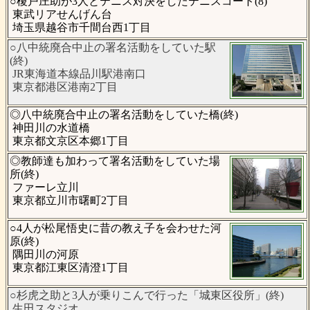
○榎戸庄助が3人とテニス対決をしたテニスコート(8)
東武リアせんげん台
埼玉県越谷市千間台西1丁目
○八中統廃合中止の署名活動をしていた駅
(終)
JR東海道本線品川駅港南口
東京都港区港南2丁目
◎八中統廃合中止の署名活動をしていた橋(終)
神田川の水道橋
東京都文京区本郷1丁目
◎教師達も加わって署名活動をしていた場
所(終)
ファーレ立川
東京都立川市曙町2丁目
○4人が松尾悟史に昔の教え子を会わせた河
原(終)
隅田川の河原
東京都江東区清澄1丁目
○杉虎之助と3人が乗りこんで行った「城東区役所」(終)
生田スタジオ