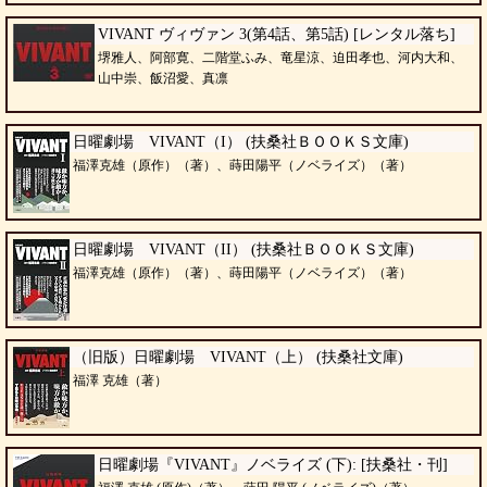
VIVANT ヴィヴァン 3(第4話、第5話) [レンタル落ち]
堺雅人、阿部寛、二階堂ふみ、竜星涼、迫田孝也、河内大和、
山中崇、飯沼愛、真凛
日曜劇場 VIVANT（I） (扶桑社ＢＯＯＫＳ文庫)
福澤克雄（原作）（著）、蒔田陽平（ノベライズ）（著）
日曜劇場 VIVANT（II） (扶桑社ＢＯＯＫＳ文庫)
福澤克雄（原作）（著）、蒔田陽平（ノベライズ）（著）
（旧版）日曜劇場 VIVANT（上） (扶桑社文庫)
福澤 克雄（著）
日曜劇場『VIVANT』ノベライズ (下): [扶桑社・刊]