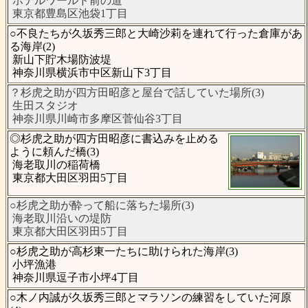
ホテルワールド前の道
東京都豊島区池袋1丁目
○不良たちが久坂秀三郎と大崎沙莉を連れて行った倉庫があ
る海岸(2)
新山下貯木場防波堤
神奈川県横浜市中区新山下3丁目
？杉虎之助が四方田昭彦と屋台で話していた場所(3)
生田スタジオ
神奈川県川崎市多摩区菅仙谷3丁目
◎杉虎之助が四方田昭彦に書込みを止める
ように頼んだ橋(3)
海老取川の稲荷橋
東京都大田区羽田5丁目
○杉虎之助が酔って船に落ちた場所(3)
海老取川沿いの堤防
東京都大田区羽田5丁目
○杉虎之助が高杉東一たちに助けられた海岸(3)
小坪漁港
神奈川県逗子市小坪4丁目
○木ノ内誠が久坂秀三郎とマラソンの練習をしていた河原