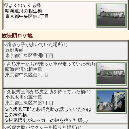
◎よく出てくる橋
晴海運河の相生橋
東京都中央区佃2丁目
放映順ロケ地
○滝ゆう子が歩いていた場所(1)
豊洲埠頭
東京都江東区豊洲6丁目
○高杉東一たちが乗った車が走っていた橋(1)
晴海運河の相生橋
東京都中央区佃2丁目
○久坂秀三郎が杉虎之助を待っていた橋(1)
小名木川の萬年橋
東京都江東区常盤1丁目
※久坂秀三郎と杉虎之助が話していたのは
この橋の横
※松尾悟史がロッカーの鍵を捨てた橋(1)
○杉虎之助がタクシーを降りた場所(1)