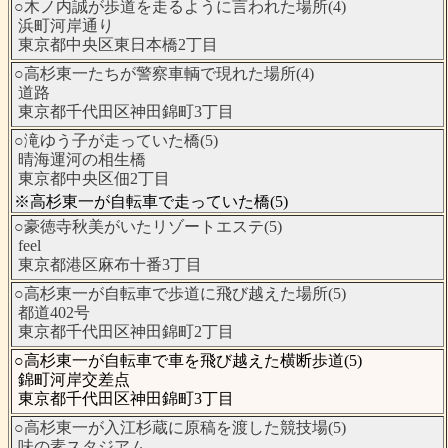
○木ノ内誠が歩道を走るように言われた場所(4)
浜町河岸通り
東京都中央区東日本橋2丁目
○高杉東一たちが警察車輌で現れた場所(4)
道路
東京都千代田区神田錦町3丁目
○滝ゆう子が走っていた橋(5)
晴海運河の相生橋
東京都中央区佃2丁目
※高杉東一が自転車で走っていた橋(5)
○豪徳寺秋美がいたリゾートエステ(5)
feel
東京都港区麻布十番3丁目
○高杉東一が自転車で歩道に飛び越えた場所(5)
都道402号
東京都千代田区神田錦町2丁目
○高杉東一が自転車で車を飛び越えた横断歩道(5)
錦町河岸交差点
東京都千代田区神田錦町3丁目
○高杉東一が入江杉蔵に原稿を渡した競技場(5)
味の素スタジアム