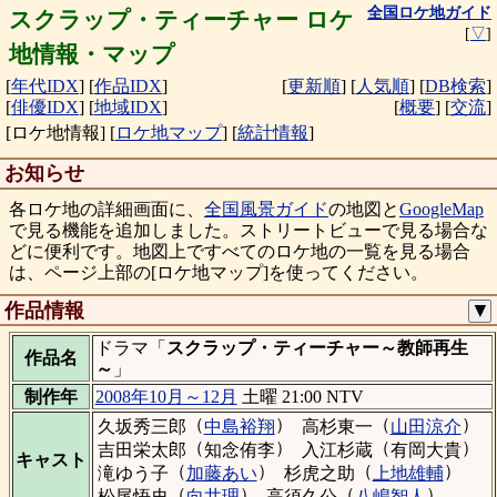
全国ロケ地ガイド
スクラップ・ティーチャー ロケ
[
▽
]
地情報・マップ
[
年代IDX
]
[
作品IDX
]
[
更新順
]
[
人気順
]
[
DB検索
]
[
俳優IDX
]
[
地域IDX
]
[
概要
]
[
交流
]
[ロケ地情報]
[
ロケ地マップ
]
[
統計情報
]
お知らせ
各ロケ地の詳細画面に、
全国風景ガイド
の地図と
GoogleMap
で見る機能を追加しました。ストリートビューで見る場合な
どに便利です。地図上ですべてのロケ地の一覧を見る場合
は、ページ上部の[ロケ地マップ]を使ってください。
作品情報
▼
ドラマ「
スクラップ・ティーチャー～教師再生
作品名
～
」
制作年
2008年10月～12月
土曜 21:00 NTV
（
）
（
）
久坂秀三郎
中島裕翔
高杉東一
山田涼介
（
）
（
）
吉田栄太郎
知念侑李
入江杉蔵
有岡大貴
キャスト
（
）
（
）
滝ゆう子
加藤あい
杉虎之助
上地雄輔
（
）
（
）
松尾悟史
向井理
高須久公
八嶋智人