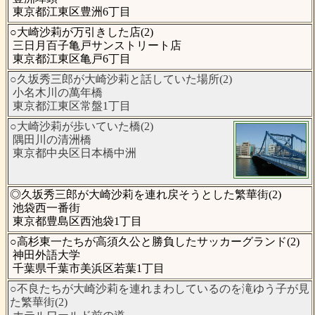
東京都江東区豊洲6丁目
○大崎沙莉が万引きした店(2)
三日月百子亀戸サンストリート店
東京都江東区亀戸6丁目
○久坂秀三郎が大崎沙莉と話していた場所(2)
小名木川の萬年橋
東京都江東区常盤1丁目
○大崎沙莉が歩いていた橋(2)
隅田川の清洲橋
東京都中央区日本橋中洲
◎久坂秀三郎が大崎沙莉を連れ戻そうとした繁華街(2)
池袋西一番街
東京都豊島区西池袋1丁目
○高杉東一たちが高須久公と勝負したサッカーグランド(2)
神田外語大学
千葉県千葉市美浜区若葉1丁目
○不良たちが大崎沙莉を連れまわしているのを滝ゆう子が見
た繁華街(2)