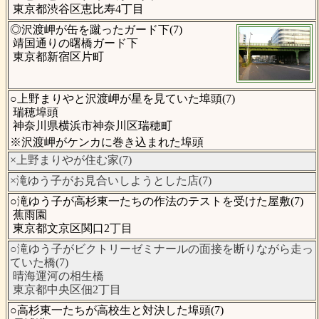
東京都渋谷区恵比寿4丁目
◎沢渡岬が缶を蹴ったガード下(7)
靖国通りの曙橋ガード下
東京都新宿区片町
○上野まりやと沢渡岬が星を見ていた埠頭(7)
瑞穂埠頭
神奈川県横浜市神奈川区瑞穂町
※沢渡岬がケンカに巻き込まれた埠頭
×上野まりやが住む家(7)
×滝ゆう子がお見合いしようとした店(7)
○滝ゆう子が高杉東一たちの作法のテストを受けた屋敷(7)
蕉雨園
東京都文京区関口2丁目
○滝ゆう子がビクトリーゼミナールの面接を断りながら走っ
ていた橋(7)
晴海運河の相生橋
東京都中央区佃2丁目
○高杉東一たちが高校生と対決した埠頭(7)