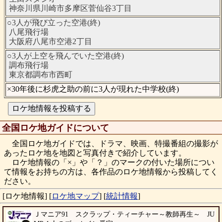
神奈川県川崎市多摩区菅仙谷3丁目
○3人が飛び立った空港(終)
八尾飛行場
大阪府八尾市空港2丁目
○3人が上空を飛んでいた空港(終)
調布飛行場
東京都調布市西町
×30年後に杉虎之助の前に3人が現れた中学校(終)
全国ロケ地ガイドについて
全国ロケ地ガイドでは、ドラマ、映画、特撮番組の撮影が
あったロケ地を地図と写真付きで紹介しています。
ロケ地情報の「×」や「？」のマークの付いた場所につい
て情報をお持ちの方は、各作品のロケ地情報から投稿してく
ださい。
[ロケ地情報]
[
ロケ地マップ
]
[
統計情報
]
Ｊマニア91 スクラップ・ティーチャー～教師再生～ JU