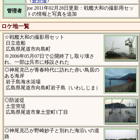
蒼井優
joe 2011年02月28日更新：戦艦大和の撮影用セッ
管理者
トの情報と写真を追加
ロケ地一覧
☆戦艦大和の撮影用セット
日立造船
広島県尾道市向島町
※2006年05月07日で公開終了し取り壊さ
れ、一部は呉市に移設された
◎神尾克己が青春時代に訪れた赤い鳥居の
ある海岸
岩子島海水浴場
広島県尾道市向島町岩子島（いわしじま）
◎防波堤
土堂突堤
広島県尾道市東土堂町1丁目
◎神尾克己が野崎妙子と別れた海沿いの道
路