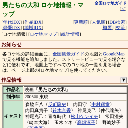
全国ロケ地ガイド
男たちの大和 ロケ地情報・マ
[
▽
]
ップ
[
年代IDX
]
[
作品IDX
]
[
更新順
]
[
人気順
]
[
DB検索
]
[
俳優IDX
]
[
地域IDX
]
[
概要
]
[
交流
]
[ロケ地情報]
[
ロケ地マップ
]
[
統計情報
]
お知らせ
各ロケ地の詳細画面に、
全国風景ガイド
の地図と
GoogleMap
で見る機能を追加しました。ストリートビューで見る場合な
どに便利です。地図上ですべてのロケ地の一覧を見る場合
は、ページ上部の[ロケ地マップ]を使ってください。
作品情報
▼
作品名
映画「
男たちの大和
」
制作年
2005年 東映
（
）
（
）
森脇庄八
反町隆史
内田守
中村獅童
（
）
（
）
内田真貴子
鈴木京香
神尾克己
仲代達矢
：
（
）
キャスト
神尾克己
青春時代
松山ケンイチ
常田澄夫
（
）
（
）
崎本大海
玉木ツネ
高畑淳子
野崎妙子
（
）