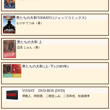
男たちの大和/YAMATO (ジェッツコミックス)
もりや てつみ（著）
男たちの大和 上
辺見 じゅん（著）
男たちの大和 (上･下) (1983年)
VIVANT DVD-BOX [DVD]
堺雅人、阿部寛、二階堂ふみ、二宮和也、松坂桃李