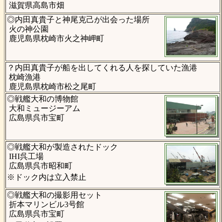
滋賀県高島市畑
◎内田真貴子と神尾克己が出会った場所
火の神公園
鹿児島県枕崎市火之神岬町
？内田真貴子が船を出してくれる人を探していた漁港
枕崎漁港
鹿児島県枕崎市松之尾町
◎戦艦大和の博物館
大和ミュージーアム
広島県呉市宝町
◎戦艦大和が製造されたドック
IHI呉工場
広島県呉市昭和町
※ドック内は立入禁止
◎戦艦大和の撮影用セット
折本マリンビル3号館
広島県呉市宝町