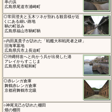
串の浜
広島県尾道市浦崎町
◎常田澄夫と玉木ツネが別れる観音様が近
くにある細い路地
鞆の町並み
広島県福山市鞆町鞆
○内田真貴子が訪れた「戦艦大和戦死者之碑」
旧海軍墓地
広島県呉市上長迫町
◎沖縄特攻へと向かう兵が出発した港
アレイからすこじま
広島県呉市昭和町
◎赤レンガ倉庫
舞鶴赤レンガ倉庫
京都府舞鶴市北吸
○神尾克己が訪れた棚田
畑の棚田