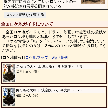
※尾道市に設置されていたロケセットの一
部が移設され展示公開されている
全国ロケ地ガイドについて
全国ロケ地ガイドでは、ドラマ、映画、特撮番組の撮影が
あったロケ地を地図と写真付きで紹介しています。
ロケ地情報の「×」や「？」のマークの付いた場所につい
て情報をお持ちの方は、各作品のロケ地情報から投稿してく
ださい。
[ロケ地情報]
[
ロケ地マップ
]
[
統計情報
]
男たちの大和 上 決定版 (ハルキ文庫 へ 1-3)
辺見 じゅん（著）
男たちの大和 下 決定版 (ハルキ文庫 へ 1-4)
辺見 じゅん（著）