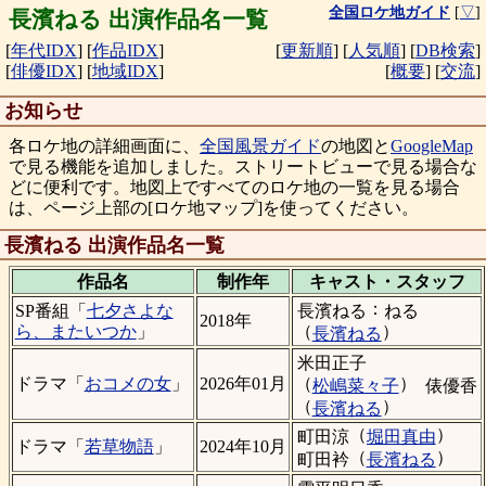
全国ロケ地ガイド
[
▽
]
長濱ねる 出演作品名一覧
[
年代IDX
]
[
作品IDX
]
[
更新順
]
[
人気順
]
[
DB検索
]
[
俳優IDX
]
[
地域IDX
]
[
概要
]
[
交流
]
お知らせ
各ロケ地の詳細画面に、
全国風景ガイド
の地図と
GoogleMap
で見る機能を追加しました。ストリートビューで見る場合な
どに便利です。地図上ですべてのロケ地の一覧を見る場合
は、ページ上部の[ロケ地マップ]を使ってください。
長濱ねる 出演作品名一覧
作品名
制作年
キャスト・
スタッフ
：
長濱ねる
ねる
SP番組「
七夕さよな
2018年
（
）
ら、またいつか
」
長濱ねる
米田正子
（
）
ドラマ「
おコメの女
」
2026年01月
松嶋菜々子
俵優香
（
）
長濱ねる
（
）
町田涼
堀田真由
ドラマ「
若草物語
」
2024年10月
（
）
町田衿
長濱ねる