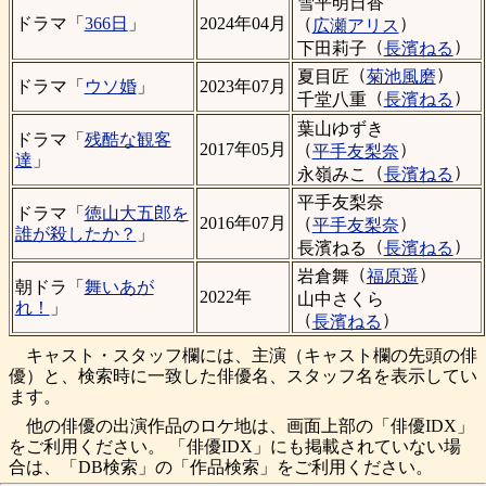
雪平明日香
（
）
ドラマ「
366日
」
2024年04月
広瀬アリス
（
）
下田莉子
長濱ねる
（
）
夏目匠
菊池風磨
ドラマ「
ウソ婚
」
2023年07月
（
）
千堂八重
長濱ねる
葉山ゆずき
ドラマ「
残酷な観客
（
）
2017年05月
平手友梨奈
達
」
（
）
永嶺みこ
長濱ねる
平手友梨奈
ドラマ「
徳山大五郎を
（
）
2016年07月
平手友梨奈
誰が殺したか？
」
（
）
長濱ねる
長濱ねる
（
）
岩倉舞
福原遥
朝ドラ「
舞いあが
2022年
山中さくら
れ！
」
（
）
長濱ねる
キャスト・スタッフ欄には、主演（キャスト欄の先頭の俳
優）と、検索時に一致した俳優名、スタッフ名を表示してい
ます。
他の俳優の出演作品のロケ地は、画面上部の「俳優IDX」
をご利用ください。 「俳優IDX」にも掲載されていない場
合は、「DB検索」の「作品検索」をご利用ください。