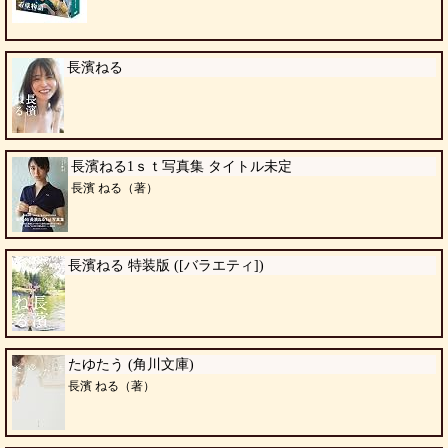
長濱ねる
長濱ねる1ｓｔ写真集 タイトル未定
長濱 ねる（著）
長濱ねる 特装版 ([バラエティ])
たゆたう (角川文庫)
長濱 ねる（著）