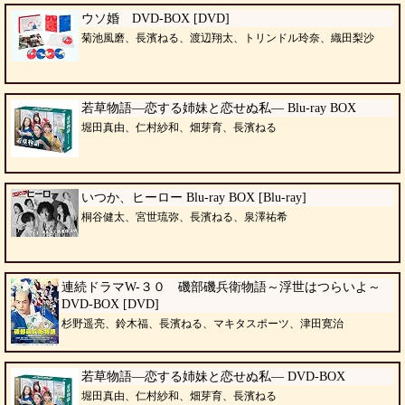
ウソ婚 DVD-BOX [DVD]
菊池風磨、長濱ねる、渡辺翔太、トリンドル玲奈、織田梨沙
若草物語―恋する姉妹と恋せぬ私― Blu-ray BOX
堀田真由、仁村紗和、畑芽育、長濱ねる
いつか、ヒーロー Blu-ray BOX [Blu-ray]
桐谷健太、宮世琉弥、長濱ねる、泉澤祐希
連続ドラマW-３０ 磯部磯兵衛物語～浮世はつらいよ～
DVD-BOX [DVD]
杉野遥亮、鈴木福、長濱ねる、マキタスポーツ、津田寛治
若草物語―恋する姉妹と恋せぬ私― DVD-BOX
堀田真由、仁村紗和、畑芽育、長濱ねる