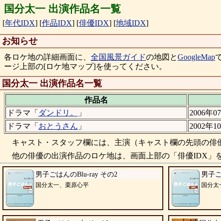
国分太一 出演作品名一覧
[
年代IDX
]
[
作品IDX
]
[
俳優IDX
]
[
地域IDX
]
お知らせ
各ロケ地の詳細画面に、
全国風景ガイド
の地図と
GoogleMap
ージ上部の[ロケ地マップ]を使ってください。
国分太一 出演作品名一覧
作品名
ドラマ「
ダンドリ。
」
2006年0
ドラマ「
おとうさん
」
2002年1
キャスト・スタッフ欄には、主演（キャスト欄の先頭の俳優
他の俳優の出演作品のロケ地は、画面上部の「俳優IDX」を
男子ごはんのBlu-ray その2
男子ご
国分太一、栗原心平
国分太