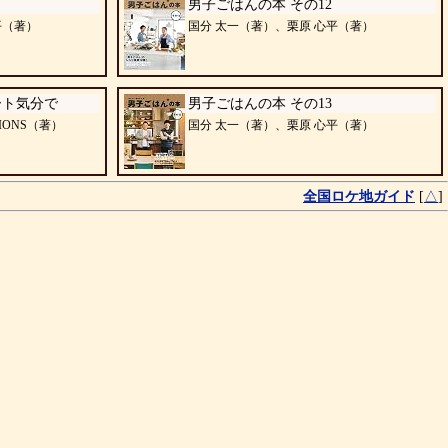
男子ごはんの本 その12
平（著）
国分 太一（著）、栗原 心平（著）
ート気分で
男子ごはんの本 その13
IONS（著）
国分 太一（著）、栗原 心平（著）
全国ロケ地ガイド
[
△
]