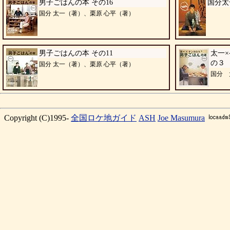
男子ごはんの本 その16
国分太
国分 太一（著）、栗原 心平（著）
男子ごはんの本 その11
太一
の３
国分 太一（著）、栗原 心平（著）
国分 
Copyright (C)1995-
全国ロケ地ガイド
ASH
Joe Masumura