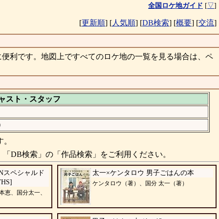
全国ロケ地ガイド
[
▽
]
[
更新順
]
[
人気順
]
[
DB検索
]
[
概要
]
[
交流
]
に便利です。地図上ですべてのロケ地の一覧を見る場合は、ペ
ャスト・
スタッフ
）
す。
、「DB検索」の「作品検索」をご利用ください。
SIONスペシャルド
太一×ケンタロウ 男子ごはんの本
HS]
ケンタロウ（著）、国分 太一（著）
本恵、国分太一、