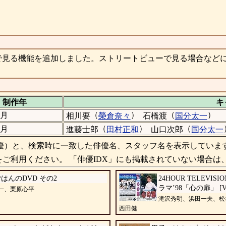
で見る機能を追加しました。ストリートビューで見る場合など
制作年
キ
（
）
（
）
7月
相川要
榮倉奈々
石橋渡
国分太一
（
）
（
0月
進藤士郎
田村正和
山口次郎
国分太一
）と、検索時に一致した俳優名、スタッフ名を表示していま
ご利用ください。 「俳優IDX」にも掲載されていない場合は
はんのDVD その2
24HOUR TELEVI
ラマ’98「心の扉」 [V
一、栗原心平
滝沢秀明、浜田一夫、松
西田健