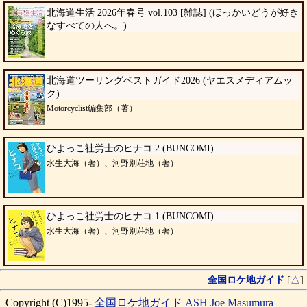
北海道生活 2026年春号 vol.103 [雑誌] (ほっかいどうが好き
なすべての人へ。)
北海道ツーリングベストガイド2026 (ヤエスメディアムッ
ク)
Motorcyclist編集部（著）
ひよっこ社労士のヒナコ 2 (BUNCOMI)
水生大海（著）、河野別荘地（著）
ひよっこ社労士のヒナコ 1 (BUNCOMI)
水生大海（著）、河野別荘地（著）
全国ロケ地ガイド
[
△
]
Copyright (C)1995-
全国ロケ地ガイド
ASH
Joe Masumura