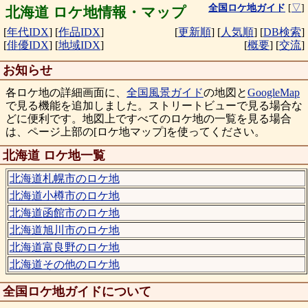
全国ロケ地ガイド
[
▽
]
北海道 ロケ地情報・マップ
[
年代IDX
]
[
作品IDX
]
[
更新順
]
[
人気順
]
[
DB検索
]
[
俳優IDX
]
[
地域IDX
]
[
概要
]
[
交流
]
お知らせ
各ロケ地の詳細画面に、
全国風景ガイド
の地図と
GoogleMap
で見る機能を追加しました。ストリートビューで見る場合な
どに便利です。地図上ですべてのロケ地の一覧を見る場合
は、ページ上部の[ロケ地マップ]を使ってください。
北海道 ロケ地一覧
北海道札幌市のロケ地
北海道小樽市のロケ地
北海道函館市のロケ地
北海道旭川市のロケ地
北海道富良野のロケ地
北海道その他のロケ地
全国ロケ地ガイドについて