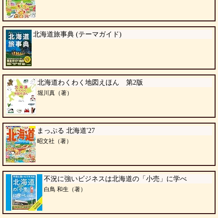
北海道旅事典 (テーマガイド)
北海道わくわく地図えほん 第2版
堀川真（著）
まっぷる 北海道'27
昭文社（著）
不況に強いビジネスは北海道の「小売」に学べ
白鳥 和生（著）