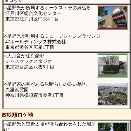
※ロッジ
○星野光が所属するオーケストラの練習所
江戸川区総合文化センター
東京都江戸川区中央4丁目
○星野光が利用するミュージシャンズラウンジ
47ホールディングス株式会社
東京都渋谷区広尾1丁目
○大月音が住む豪邸
ジャスマックスタジオ
東京都目黒区八雲5丁目
○星野家の墓がある見晴らしの良い墓地
久里浜霊園
神奈川県横須賀市長沢1丁目
放映順ロケ地
○星野光と空野太陽が待ち合わせをした場所
(1)