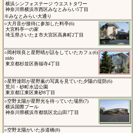
横浜シンフォステージ ウエストタワー
神奈川県横浜市西区みなとみらい5丁目
※みなとみらい大通り
○大月音が接待に参加した料亭(6)
大宮料亭一の家
埼玉県さいたま市大宮区高鼻町2丁目
○岡村咲良と星野晴が話をしていたカフェ(6)
nido
東京都杉並区善福寺4丁目
○星野達郎が星野薫の写真を見ていた夕陽の堤防(6)
荒川・砂町水辺公園
東京都江東区東砂8丁目
○空野太陽が星野光を待っていた場所(7)
横浜国際プール
神奈川県横浜市都筑区北山田7丁目
○空野太陽がいた歩道橋(8)