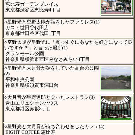
恵比寿ガーデンプレイス
東京都渋谷区恵比寿4丁目
○星野光と空野太陽が話をしたファミレス(1)
ガスト世田谷代田店
東京都世田谷区代田1丁目
○空野太陽が星野光に「真っすぐにあなたを好きになって良
いですか？」と言った場所(1)
グランモール公園
神奈川県横浜市西区みなとみらい4丁目
○星野光と大月音が話をしていた高台の公園
(2)
平和中央公園
神奈川県横須賀市深田台
○大月音が星野達郎と会ったレストラン(3)
青山エリュシオンハウス
東京都港区赤坂8丁目
○星野光と大月音が待ち合わせをしたカフェ(4)
EIGHT COFFEE 恵比寿