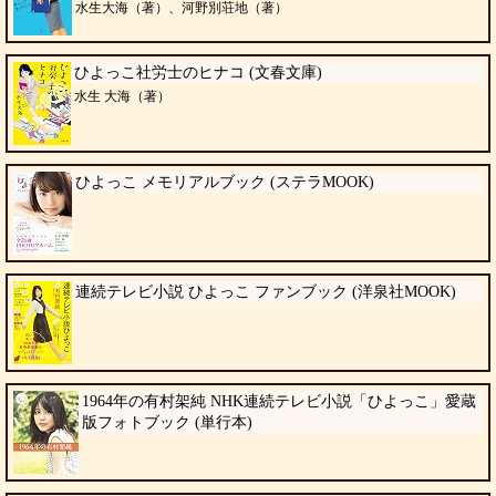
水生大海（著）、河野別荘地（著）
ひよっこ社労士のヒナコ (文春文庫)
水生 大海（著）
ひよっこ メモリアルブック (ステラMOOK)
連続テレビ小説 ひよっこ ファンブック (洋泉社MOOK)
1964年の有村架純 NHK連続テレビ小説「ひよっこ」愛蔵
版フォトブック (単行本)