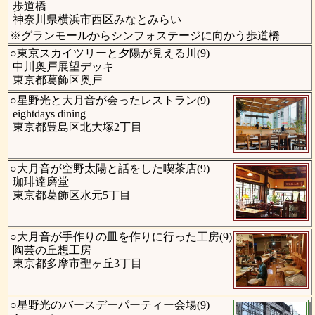
歩道橋
神奈川県横浜市西区みなとみらい
※グランモールからシンフォステージに向かう歩道橋
○東京スカイツリーと夕陽が見える川(9)
中川奥戸展望デッキ
東京都葛飾区奥戸
○星野光と大月音が会ったレストラン(9)
eightdays dining
東京都豊島区北大塚2丁目
○大月音が空野太陽と話をした喫茶店(9)
珈琲達磨堂
東京都葛飾区水元5丁目
○大月音が手作りの皿を作りに行った工房(9)
陶芸の丘想工房
東京都多摩市聖ヶ丘3丁目
○星野光のバースデーパーティー会場(9)