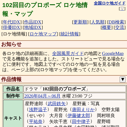
全国ロケ地ガイド
102回目のプロポーズ ロケ地情
[
▽
]
報・マップ
[
年代IDX
]
[
作品IDX
]
[
更新順
]
[
人気順
]
[
DB検索
]
[
俳優IDX
]
[
地域IDX
]
[
概要
]
[
交流
]
[ロケ地情報]
[
ロケ地マップ
]
[
統計情報
]
お知らせ
各ロケ地の詳細画面に、
全国風景ガイド
の地図と
GoogleMap
で見る機能を追加しました。ストリートビューで見る場合な
どに便利です。地図上ですべてのロケ地の一覧を見る場合
は、ページ上部の[ロケ地マップ]を使ってください。
作品情報
▼
作品名
ドラマ「
102回目のプロポーズ
」
制作年
2026年04月～06月
水曜 23:00 フジ
（
）
：
星野達郎
武田鉄矢
星野薫
写真
（
）
（
）
浅野温子
星野光
唐田えりか
空野太陽
（
）
（
）
せいや
大月音
伊藤健太郎
岡村咲良
キャスト
（
）
（
）
平祐奈
矢吹千恵
田中律子
星野晴
（
）
（
）