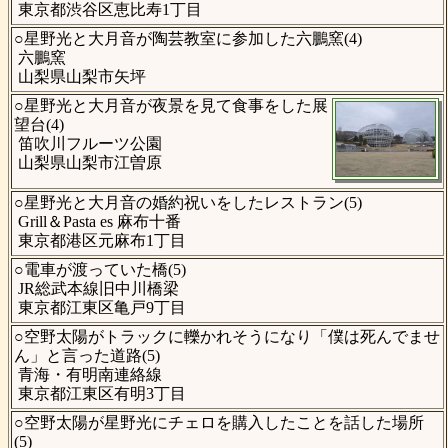
東京都渋谷区恵比寿1丁目
○星野光と大月音が陶芸教室に参加した六鵬窯(4)
六鵬窯
山梨県山梨市矢坪
○星野光と大月音が夜景を見て食事をした展
望台(4)
笛吹川フルーツ公園
山梨県山梨市江曽原
○星野光と大月音の婚約祝いをしたレストラン(5)
Grill＆Pasta es 麻布十番
東京都港区元麻布1丁目
○電車が渡っていた橋(5)
JR総武本線旧中川橋梁
東京都江東区亀戸9丁目
○空野太陽がトラックに轢かれそうになり「僕は死んでませ
ん」と言った道路(5)
青海・有明南連絡線
東京都江東区有明3丁目
○空野太陽が星野光にチェロを購入したことを話した場所
(5)