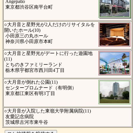
Angepatio
東京都渋谷区南平台町
○大月音と星野光が2人だけのリサイタルを
開いたホール(10)
小田原三の丸ホール
神奈川県小田原市本町
○大月音と星野光がデートに行った遊園地
(11)
とちのきファミリーランド
栃木県宇都宮市西川田4丁目
○大月音が倒れた公園(11)
センタープロムナード（有明側）
東京都江東区有明3丁目
○大月音が入院した東嶺大学附属病院(11)
友愛記念病院
茨城県古河市東牛谷