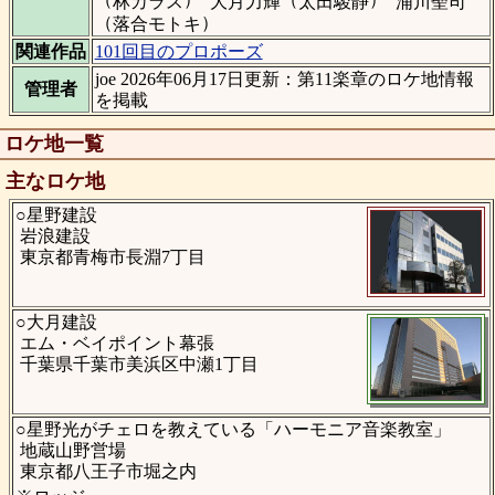
林カラス
大月力輝
太田駿静
浦川聖司
（
）
落合モトキ
関連作品
101回目のプロポーズ
joe 2026年06月17日更新：第11楽章のロケ地情報
管理者
を掲載
ロケ地一覧
主なロケ地
○星野建設
岩浪建設
東京都青梅市長淵7丁目
○大月建設
エム・ベイポイント幕張
千葉県千葉市美浜区中瀬1丁目
○星野光がチェロを教えている「ハーモニア音楽教室」
地蔵山野営場
東京都八王子市堀之内