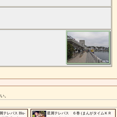
さい。
テレパス Blu-
星屑テレパス ６巻 (まんがタイムＫＲ