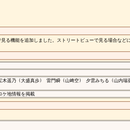
で見る機能を追加しました。ストリートビューで見る場合など
（
）
（
）
（
宝木遥乃
大盛真歩
雷門瞬
山﨑空
夕雲みちる
山内瑞
送)のロケ地情報を掲載