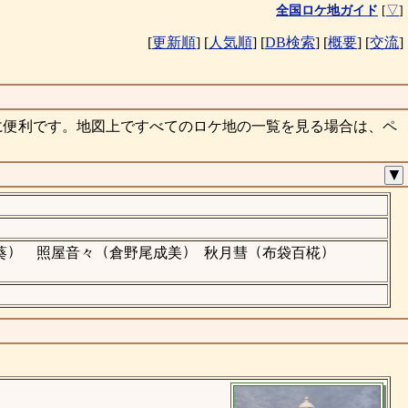
全国ロケ地ガイド
[
▽
]
[
更新順
]
[
人気順
]
[
DB検索
]
[
概要
]
[
交流
]
に便利です。地図上ですべてのロケ地の一覧を見る場合は、ペ
▼
）
（
）
（
）
葵
照屋音々
倉野尾成美
秋月彗
布袋百椛