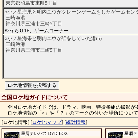
東京都昭島市東町5丁目
○小ノ星海果と明内ユウがクレーンゲームをしたゲームセンター
三崎漁港
神奈川県三浦市三崎5丁目
※うらり1F、ゲームコーナー
○小ノ星海果と明内ユウが話をしていた港(5)
三崎漁港
神奈川県三浦市三崎5丁目
全国ロケ地ガイドについて
全国ロケ地ガイドでは、ドラマ、映画、特撮番組の撮影が
ロケ地情報の「×」や「？」のマークの付いた場所について
[ロケ地情報]
[
ロケ地マップ
]
[
統計情報
]
星屑テレパス DVD-BOX
星屑テレ