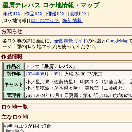
星屑テレパス ロケ地情報・マップ
[
年代IDX
]
[
作品IDX
]
[
俳優IDX
]
[
地域IDX
]
[ロケ地情報]
[
ロケ地マップ
]
[
統計情報
]
お知らせ
各ロケ地の詳細画面に、
全国風景ガイド
の地図と
GoogleMap
ージ上部の[ロケ地マップ]を使ってください。
作品情報
作品名
ドラマ「
星屑テレパス
」
制作年
2024年06月～09月
火曜 24:30 TV東京
（
）
（
）
小ノ星海果
佐藤綺星
明内ユウ
伊藤百花
キャスト
（
）
（
）
小ノ星穂波
茅本梨々華
笑原茜
工藤綾乃
管理者
yuyu 2024年07月31日更新：第4,5話(7/16,23放
ロケ地一覧
主なロケ地
◎明内ユウが住む灯台
剱埼燈台