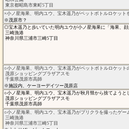
東京都昭島市東町5丁目
×小ノ星海果、明内ユウ、宝木遥乃がペットボトルロケットを
※茂原市？
◎宝木遥乃と歩いていた明内ユウが小ノ星海果に「海果、顔か
三崎漁港
神奈川県三浦市三崎5丁目
○小ノ星海果、明内ユウ、宝木遥乃がペットボトルロケットの
茂原ショッピングプラザアスモ
千葉県茂原市高師
※施設内、ケーヨーデイツー茂原店
○小ノ星海果、明内ユウ、宝木遥乃が秋月彗から捨てようとし
茂原ショッピングプラザアスモ
千葉県茂原市高師
○小ノ星海果、明内ユウ、宝木遥乃がプリクラを撮ったゲームセ
三崎漁港
神奈川県三浦市三崎5丁目