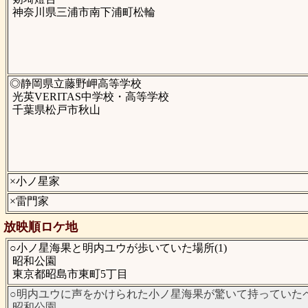
神奈川県三浦市南下浦町松輪
◎静岡県立藤野岬高等学校
光英VERITAS中学校・高等学校
千葉県松戸市秋山
×小ノ星家
×雷門家
放映順ロケ地
○小ノ星海果と明内ユウが歩いていた場所(1)
昭和公園
東京都昭島市東町5丁目
○明内ユウに声をかけられた小ノ星海果が驚いて持っていたペ
昭和公園