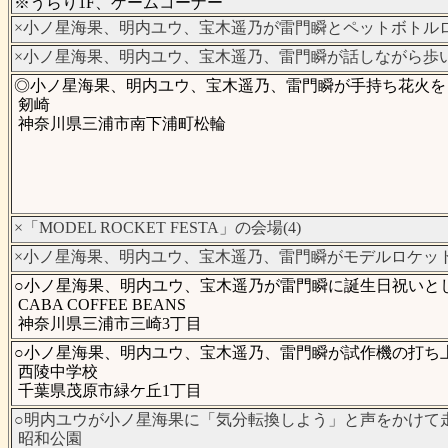
※うらり1F、ゲームコーナー
×小ノ星海果、明内ユウ、宝木遥乃が雷門瞬とペットボトルロ
×小ノ星海果、明内ユウ、宝木遥乃、雷門瞬が話しながら歩いて
◎小ノ星海果、明内ユウ、宝木遥乃、雷門瞬が手持ち花火をし
剱崎
神奈川県三浦市南下浦町松輪
×「MODEL ROCKET FESTA」の会場(4)
×小ノ星海果、明内ユウ、宝木遥乃、雷門瞬がモデルロケット
○小ノ星海果、明内ユウ、宝木遥乃が雷門瞬に誕生日祝いとし
CABA COFFEE BEANS
神奈川県三浦市三崎3丁目
○小ノ星海果、明内ユウ、宝木遥乃、雷門瞬が試作機の打ち上
西陵中学校
千葉県茂原市緑ケ丘1丁目
○明内ユウが小ノ星海果に「気分転換しよう」と声をかけて走
昭和公園