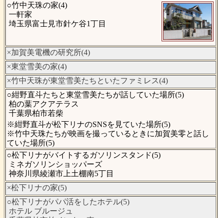
○竹中天珠の家(4)
一軒家
埼玉県富士見市針ケ谷1丁目
×加賀美電機の研究所(4)
×東堂雪美の家(4)
×竹中天珠が東堂雪美たちといたファミレス(4)
○紺野直斗たちと東堂雪美たちが話していた場所(5)
柏の葉アクアテラス
千葉県柏市若柴
※紺野直斗が松下リナのSNSを見ていた場所(5)
※竹中天珠たちが映画を撮っているときに加賀美零と話し
ていた場所(5)
○松下リナがバイトするガソリンスタンド(5)
ミネガソリンショッパーズ
神奈川県綾瀬市上土棚南5丁目
×松下リナの家(5)
○松下リナがパパ活をしたホテル(5)
ホテル ブルージュ