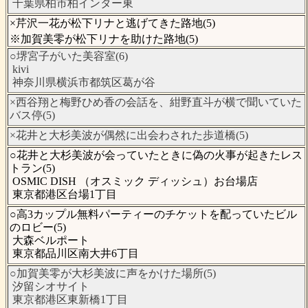
千葉県柏市柏インター東
×芹沢一花が松下リナと逃げてきた路地(5)
※加賀美零が松下リナを助けた路地(5)
○堺宮子がいた美容室(6)
kivi
神奈川県横浜市都筑区葛が谷
×西谷翔と梅野ひめ香の会話を、紺野直斗が横で聞いていた
バス停(5)
×花井と大杉美波が偶然に出会わされた歩道橋(5)
○花井と大杉美波が会っていたときに偽の火事が起きたレス
トラン(5)
OSMIC DISH （オスミック ディッシュ）お台場店
東京都港区台場1丁目
○高3カップル無料パーティーのチケットを配っていたビル
のロビー(5)
大森ベルポート
東京都品川区南大井6丁目
○加賀美零が大杉美波に声をかけた場所(5)
汐留シオサイト
東京都港区東新橋1丁目