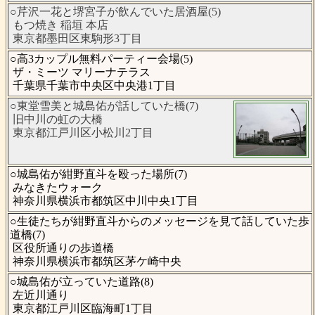
○芹沢一花と堺宮子が飲んでいた居酒屋(5)
もつ焼き 稲垣 本店
東京都墨田区東駒形3丁目
○高3カップル無料パーティー会場(5)
ザ・ミーツ マリーナテラス
千葉県千葉市中央区中央港1丁目
○東堂雪美と城島佑が話していた橋(7)
旧中川の虹の大橋
東京都江戸川区小松川2丁目
○城島佑が紺野直斗を殴った場所(7)
みなきたウォーク
神奈川県横浜市都筑区中川中央1丁目
○生徒たちが紺野直斗からのメッセージを見て話していた歩
道橋(7)
区役所通りの歩道橋
神奈川県横浜市都筑区茅ケ崎中央
○城島佑が立っていた道路(8)
左近川通り
東京都江戸川区臨海町1丁目