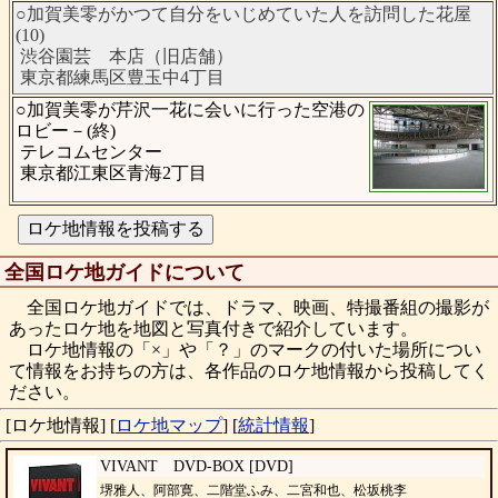
○加賀美零がかつて自分をいじめていた人を訪問した花屋
(10)
渋谷園芸 本店（旧店舗）
東京都練馬区豊玉中4丁目
○加賀美零が芹沢一花に会いに行った空港の
ロビー－(終)
テレコムセンター
東京都江東区青海2丁目
全国ロケ地ガイドについて
全国ロケ地ガイドでは、ドラマ、映画、特撮番組の撮影が
あったロケ地を地図と写真付きで紹介しています。
ロケ地情報の「×」や「？」のマークの付いた場所につい
て情報をお持ちの方は、各作品のロケ地情報から投稿してく
ださい。
[ロケ地情報]
[
ロケ地マップ
]
[
統計情報
]
VIVANT DVD-BOX [DVD]
堺雅人、阿部寛、二階堂ふみ、二宮和也、松坂桃李