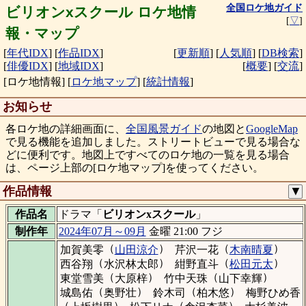
全国ロケ地ガイド
ビリオンxスクール ロケ地情
[
▽
]
報・マップ
[
年代IDX
]
[
作品IDX
]
[
更新順
]
[
人気順
]
[
DB検索
]
[
俳優IDX
]
[
地域IDX
]
[
概要
]
[
交流
]
[ロケ地情報]
[
ロケ地マップ
]
[
統計情報
]
お知らせ
各ロケ地の詳細画面に、
全国風景ガイド
の地図と
GoogleMap
で見る機能を追加しました。ストリートビューで見る場合な
どに便利です。地図上ですべてのロケ地の一覧を見る場合
は、ページ上部の[ロケ地マップ]を使ってください。
作品情報
▼
作品名
ドラマ「
ビリオンxスクール
」
制作年
2024年07月～09月
金曜 21:00 フジ
（
）
（
）
加賀美零
山田涼介
芹沢一花
木南晴夏
（
）
（
）
西谷翔
水沢林太郎
紺野直斗
松田元太
（
）
（
）
東堂雪美
大原梓
竹中天珠
山下幸輝
（
）
（
）
城島佑
奥野壮
鈴木司
柏木悠
梅野ひめ香
（
）
（
）