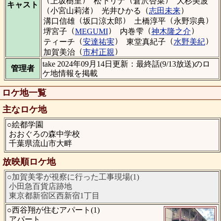
上坂樹里
松下リナ
倉沢杏菜
大杉美波
キャスト
（
）
（
）
小宮山莉渚
光井ひかる
志田未来
（
）
（
）
溝口信雄
坂口涼太郎
土橋淳平
永野宗典
（
）
（
）
堺宮子
MEGUMI
内巻雫
神木隆之介
（
）
（
）
ティーチ
安達祐実
東堂真紀子
水野美紀
（
）
加賀美治
市村正親
take 2024年09月14日更新：最終話(9/13放送)のロ
管理者
ケ地情報を掲載
ロケ地一覧
主なロケ地
○絵都学園
おおぐろの森中学校
千葉県流山市大畔
放映順ロケ地
○加賀美零が視察に行った工事現場(1)
小田急百貨店跡地
東京都新宿区西新宿1丁目
○西谷翔が住むアパート(1)
アパート