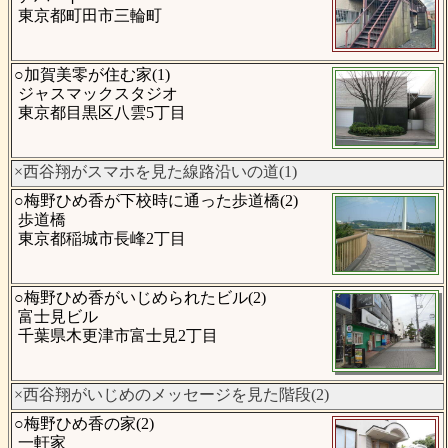
東京都町田市三輪町
○加賀美零が住む家(1)
ジャスマックスタジオ
東京都目黒区八雲5丁目
×西谷翔がスマホを見た線路沿いの道(1)
○梅野ひめ香が下校時に通った歩道橋(2)
歩道橋
東京都稲城市長峰2丁目
○梅野ひめ香がいじめられたビル(2)
富士見ビル
千葉県木更津市富士見2丁目
×西谷翔がいじめのメッセージを見た階段(2)
○梅野ひめ香の家(2)
一軒家