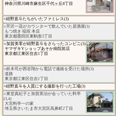
神奈川県川崎市麻生区千代ヶ丘8丁目
×紺野直斗たちがいたファミレス(3)
○芹沢一花がカウンターで飲んでいた居酒屋(3)
もつ焼き 稲垣 本店
東京都墨田区東駒形3丁目
○加賀美零が紺野直斗をさらったコンビニ(3)
ヤマザキYショップあそか病院前店
東京都江東区住吉1丁目
○鈴木司が西谷翔から電話で連絡を受けた場所(3)
道路
東京都江東区住吉1丁目
×紺野直斗を人質にする撮影を行った工場(3)
○東堂真紀子と加賀美治が会っていた料亭
(3,4)
大宮料亭一の家
埼玉県さいたま市大宮区高鼻町2丁目