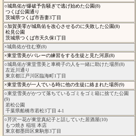
○城島佑が爆破予告騒ぎで逃げ始めた公園(8)
つくば公園通り
茨城県つくば市吾妻3丁目
○加賀美零が城島佑を改心させるのに失敗した公園(8)
松見公園
茨城県つくば市天久保1丁目
×城島佑が住む寮(8)
×東堂雪美がバレーの練習をする生徒と見た河原(8)
○城島佑が東堂雪美と車椅子の人を一緒に助けた場所(8)
左近川通り
東京都江戸川区臨海町1丁目
×東堂雪美が一人でいる時に他の生徒に絡まれた場所(9)
○東堂雪美がかつて落ちているゴミをゴミ箱に捨てた公園
(9)
若松公園
千葉県船橋市若松3丁目 4-1
○芹沢一花が東堂真紀子と話していた居酒屋(10)
もつ焼き 稲垣 本店
東京都墨田区東駒形3丁目