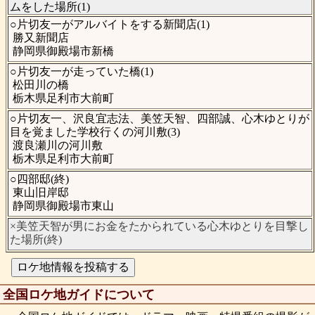
ムをした場所(1)
○片切友一がアルバイトをする新聞店(1)
勝又新聞店
静岡県御殿場市新橋
○片切友一が走っていた橋(1)
松田川の橋
栃木県足利市大前町
○片切友一、沢良宜志法、美笠天智、四部誠、心木ゆとりが
目を覚ました学校行くの河川敷(3)
渡良瀬川の河川敷
栃木県足利市大前町
○四部邸(終)
東山旧岸邸
静岡県御殿場市東山
×美笠天智が男にお金をたかられている心木ゆとりを目撃し
た場所(終)
全国ロケ地ガイドについて