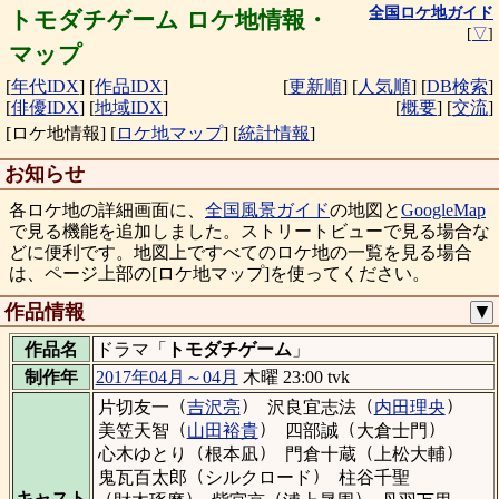
全国ロケ地ガイド
トモダチゲーム ロケ地情報・
[
▽
]
マップ
[
年代IDX
]
[
作品IDX
]
[
更新順
]
[
人気順
]
[
DB検索
]
[
俳優IDX
]
[
地域IDX
]
[
概要
]
[
交流
]
[ロケ地情報]
[
ロケ地マップ
]
[
統計情報
]
お知らせ
各ロケ地の詳細画面に、
全国風景ガイド
の地図と
GoogleMap
で見る機能を追加しました。ストリートビューで見る場合な
どに便利です。地図上ですべてのロケ地の一覧を見る場合
は、ページ上部の[ロケ地マップ]を使ってください。
作品情報
▼
作品名
ドラマ「
トモダチゲーム
」
制作年
2017年04月～04月
木曜 23:00 tvk
（
）
（
）
片切友一
吉沢亮
沢良宜志法
内田理央
（
）
（
）
美笠天智
山田裕貴
四部誠
大倉士門
（
）
（
）
心木ゆとり
根本凪
門倉十蔵
上松大輔
（
）
鬼瓦百太郎
シルクロード
柱谷千聖
（
）
（
）
キャスト