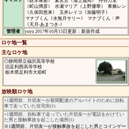
財木琢磨
紫宮京
浦上晟周
丹羽万里
（
）
（
）
町山博彦
水瀬マリア
上野優華
東條レン
（
）
（
）
久保田悠来
玉井レイコ
加藤明子
（
）
：
マナブくん
水無月サリー
マナブくん
声
（
）
天月-あまつき-
管理者
yuyu 2017年10月15日更新：新規作成
ロケ地一覧
主なロケ地
◎静岡県立福沢高等学校
旧足利西高等学校
栃木県足利市大前町
放映順ロケ地
×1週間前、片切友一が新聞配達のアルバイトのために自転
車で走っていた住宅街(1)
×1週間前、自転車で走っていた片切友一が電話をかけてい
た男と接触事故を起こした場所(1)
※1週間前、片切友一が接触事故を起こした男とコインゲー