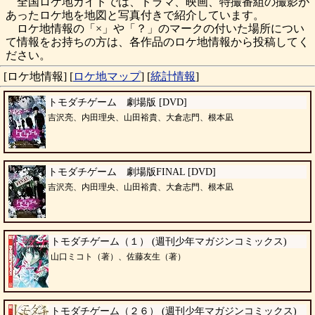
全国ロケ地ガイドでは、ドラマ、映画、特撮番組の撮影が
あったロケ地を地図と写真付きで紹介しています。
ロケ地情報の「×」や「？」のマークの付いた場所につい
て情報をお持ちの方は、各作品のロケ地情報から投稿してく
ださい。
[ロケ地情報]
[
ロケ地マップ
]
[
統計情報
]
トモダチゲーム 劇場版 [DVD]
吉沢亮、内田理央、山田裕貴、大倉志門、根本凪
トモダチゲーム 劇場版FINAL [DVD]
吉沢亮、内田理央、山田裕貴、大倉志門、根本凪
トモダチゲーム（１） (週刊少年マガジンコミックス)
山口ミコト（著）、佐藤友生（著）
トモダチゲーム（２６） (週刊少年マガジンコミックス)