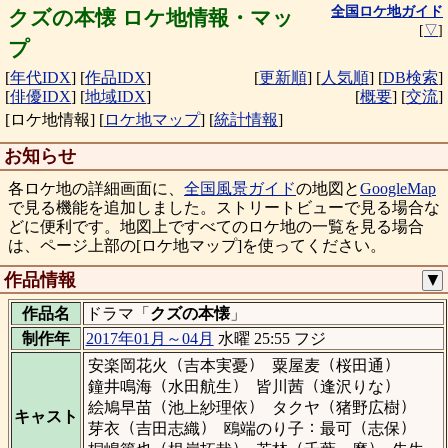
全国ロケ地ガイド
クズの本懐 ロケ地情報・マッ
[
▽
]
プ
[
年代IDX
]
[
作品IDX
]
[
更新順
]
[
人気順
]
[
DB検索
]
[
俳優IDX
]
[
地域IDX
]
[
概要
]
[
交流
]
[ロケ地情報]
[
ロケ地マップ
]
[
統計情報
]
お知らせ
各ロケ地の詳細画面に、
全国風景ガイド
の地図と
GoogleMap
で見る機能を追加しました。ストリートビューで見る場合な
どに便利です。地図上ですべてのロケ地の一覧を見る場合
は、ページ上部の[ロケ地マップ]を使ってください。
作品情報
▼
作品名
ドラマ「
クズの本懐
」
制作年
2017年01月～04月
水曜 25:55 フジ
（
）
（
）
安楽岡花火
吉本実憂
粟屋麦
桜田通
（
）
（
）
鐘井鳴海
水田航生
皆川茜
逢沢りな
（
）
（
）
絵鳩早苗
池上紗理依
タクヤ
猪野広樹
キャスト
（
）
：
（
）
芽衣
吉田志織
鴎端のり子
最可
志保
（
）
（
）