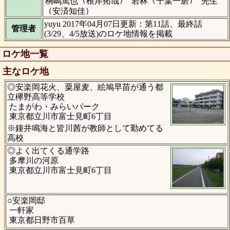
桐嶋篤也
根岸拓哉
若林
千葉一磨
先生
（
）
安済知佳
yuyu 2017年04月07日更新：第11話、最終話
管理者
(3/29、4/5放送)のロケ地情報を掲載
ロケ地一覧
主なロケ地
◎安楽岡花火、粟屋麦、絵鳩早苗が通う都
立欅野高等学校
たまがわ・みらいパーク
東京都立川市富士見町6丁目
※鐘井鳴海と皆川茜が教師として勤めてる
高校
◎よく出てくる通学路
多摩川の河原
東京都立川市富士見町6丁目
○安楽岡邸
一軒家
東京都日野市百草