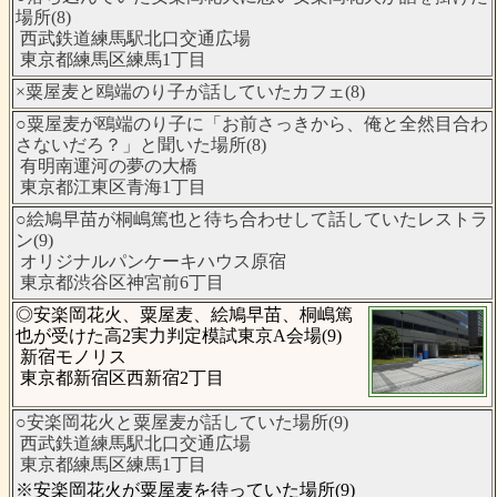
場所(8)
西武鉄道練馬駅北口交通広場
東京都練馬区練馬1丁目
×粟屋麦と鴎端のり子が話していたカフェ(8)
○粟屋麦が鴎端のり子に「お前さっきから、俺と全然目合わ
さないだろ？」と聞いた場所(8)
有明南運河の夢の大橋
東京都江東区青海1丁目
○絵鳩早苗が桐嶋篤也と待ち合わせして話していたレストラ
ン(9)
オリジナルパンケーキハウス原宿
東京都渋谷区神宮前6丁目
◎安楽岡花火、粟屋麦、絵鳩早苗、桐嶋篤
也が受けた高2実力判定模試東京A会場(9)
新宿モノリス
東京都新宿区西新宿2丁目
○安楽岡花火と粟屋麦が話していた場所(9)
西武鉄道練馬駅北口交通広場
東京都練馬区練馬1丁目
※安楽岡花火が粟屋麦を待っていた場所(9)