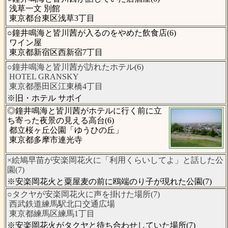
浅草一文 別館
東京都台東区浅草3丁目
○鐘井鳴海と皆川茜が入るのをやめた飲食店(6)
ワイン屋
東京都新宿区西新宿7丁目
○鐘井鳴海と皆川茜が訪れたホテル(6)
HOTEL GRANSKY
東京都墨田区江東橋4丁目
※旧・ホテル サボイ
◎鐘井鳴海と皆川茜がホテルに行く前に立
ち寄った夜景の見える高台(6)
都立桜ヶ丘公園「ゆうひの丘」
東京都多摩市連光寺
×絵鳩早苗が安楽岡花火に「利用くらいしてよ」と話した公
園(7)
※安楽岡花火と粟屋麦の前に鴎端のり子が現れた公園(7)
○タクヤが安楽岡花火に声を掛けた場所(7)
西武鉄道練馬駅北口交通広場
東京都練馬区練馬1丁目
※安楽岡花火がタクヤと待ち合わせしていた場所(7)