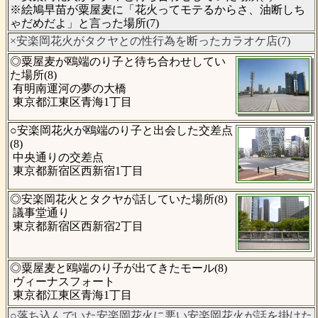
※絵鳩早苗が粟屋麦に「花火ってモテるからさ、油断しち
ゃだめだよ」と言った場所(7)
×安楽岡花火がタクヤとの性行為を断ったカラオケ店(7)
◎粟屋麦が鴎端のり子と待ち合わせしてい
た場所(8)
有明南運河の夢の大橋
東京都江東区青海1丁目
○安楽岡花火が鴎端のり子と出会した交差点
(8)
中央通りの交差点
東京都新宿区西新宿1丁目
◎安楽岡花火とタクヤが話していた場所(8)
議事堂通り
東京都新宿区西新宿2丁目
◎粟屋麦と鴎端のり子が出てきたモール(8)
ヴィーナスフォート
東京都江東区青海1丁目
○落ち込んでいた安楽岡花火に悪い安楽岡花火が話を掛けた