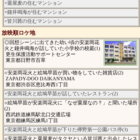
×粟屋麦の住むマンション
×鐘井鳴海が住むマンション
×皆川茜の住むマンション
放映順ロケ地
◎回想シーンに出てきた幼い頃の安楽岡花
火と鐘井鳴海が話していた小学校の校庭(1)
更生保護活動サポートセンター
東京都日野市百草
○安楽岡花火と絵鳩早苗が買い物をしていた雑貨店(2)
ZAPADY-DOO DAIKANYAMA
東京都渋谷区恵比寿西1丁目
×安楽岡花火と絵鳩早苗が話していたレストラン(2)
○絵鳩早苗が安楽岡花火に「なぜ粟屋なの？」と聞いた場所
(2)
西武鉄道練馬駅北口交通広場
東京都練馬区練馬1丁目
×安楽岡花火と絵鳩早苗が下りた欅野第一公園バス停(3)
○安楽岡花火と粟屋麦がタクヤといる皆川茜と出会したレス