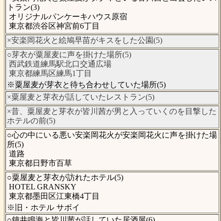
トラン(3)
オリジナルパンケーキハウス原宿
東京都渋谷区神宮前6丁目
×安楽岡花火と絵鳩早苗がキスをした公園(5)
○芽衣が粟屋麦に声を掛けた場所(5)
西武鉄道練馬駅北口交通広場
東京都練馬区練馬1丁目
※粟屋麦が芽衣と待ち合わせしていた場所(5)
×粟屋麦と芽衣が話していたレストラン(5)
×昔、粟屋麦と芽衣が皆川茜が男と入っていくのを目撃した
ホテルの前(5)
○心の中にいる悪い安楽岡花火が安楽岡花火に声を掛けた場
所(5)
道路
東京都日野市百草
○粟屋麦と芽衣が訪れたホテル(5)
HOTEL GRANSKY
東京都墨田区江東橋4丁目
※旧・ホテル サボイ
○鐘井鳴海と皆川茜が話していた居酒屋(6)