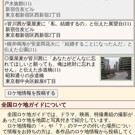
戸水族館(11)
新宿住友ビル
東京都新宿区西新宿2丁目
○皆川茜が粟屋麦に「私、結婚するの」と伝えた展望台(11)
新宿住友ビル
東京都新宿区西新宿2丁目
×鐘井鳴海が安楽岡花火に「結婚することになったんだ」と
伝えた公園(11)
◎粟屋麦が皆川茜に「あなたがどんなに忘
れてほしいと願っても、俺は絶対に忘れま
せん」と伝えた歩道橋(11)
昭和通りの歩道橋
東京都中央区銀座8丁目
全国ロケ地ガイドについて
全国ロケ地ガイドでは、ドラマ、映画、特撮番組の撮影が
あったロケ地を地図と写真付きで紹介しています。
ロケ地情報の「×」や「？」のマークの付いた場所につい
て情報をお持ちの方は、各作品のロケ地情報から投稿してく