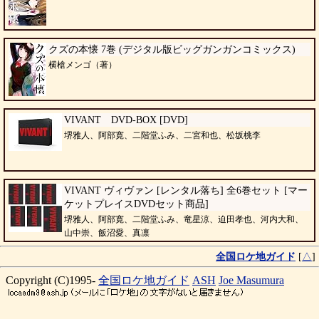
クズの本懐 7巻 (デジタル版ビッグガンガンコミックス)
横槍メンゴ（著）
VIVANT DVD-BOX [DVD]
堺雅人、阿部寛、二階堂ふみ、二宮和也、松坂桃李
VIVANT ヴィヴァン [レンタル落ち] 全6巻セット [マー
ケットプレイスDVDセット商品]
堺雅人、阿部寛、二階堂ふみ、竜星涼、迫田孝也、河内大和、
山中崇、飯沼愛、真凛
全国ロケ地ガイド
[
△
]
Copyright (C)1995-
全国ロケ地ガイド
ASH
Joe Masumura