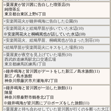
○粟屋麦が皆川茜に告白した喫茶店(9)
純喫茶丘
東京都台東区上野6丁目
×安楽岡花火が鐘井鳴海に告白した公園(9)
×安楽岡花火と絵鳩早苗が歩いていた水辺(10)
※安楽岡花火と桐嶋篤也が話していた水辺(10)
×安楽岡花火、絵鳩早苗、桐嶋篤也が泊まった別荘(10)
×絵鳩早苗が安楽岡花火にキスをした場所(10)
○粟屋麦が夜空を見上げていた場所(10)
西武鉄道練馬駅北口交通広場
東京都練馬区練馬1丁目
○鐘井鳴海と皆川茜がデートをした新江ノ島水族館(11)
新江ノ島水族館
神奈川県藤沢市片瀬海岸2丁目
○鐘井鳴海と皆川茜が一泊した旅館(11)
陣屋
神奈川県秦野市鶴巻北2丁目
※鐘井鳴海が皆川茜にプロポーズをした旅館(11)
○粟屋麦と待ち合わせしていた皆川茜が行くのを断った大江