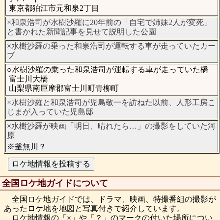
東京都狛江市元和泉2丁目
×和泉浩司が水樹沙羅に20年前の「自宅で姉妹2人が変死」
と書かれた新聞記事を見せて説明した公園
×水樹沙羅の乗った和泉浩司が運転する車が走っていたカー
ブ
○水樹沙羅の乗った和泉浩司が運転する車が走っていた橋
富士川大橋
山梨県南巨摩郡富士川町青柳町
×水樹沙羅と和泉浩司が児島敬一を訪ねた以前、人形工房こ
じまが入っていた児島邸
×水樹沙羅が映画「明日、晴れたら…」の撮影をしていた河
原
※釜無川？
全国ロケ地ガイドについて
全国ロケ地ガイドでは、ドラマ、映画、特撮番組の撮影が
あったロケ地を地図と写真付きで紹介しています。
ロケ地情報の「×」や「？」のマークの付いた場所につい