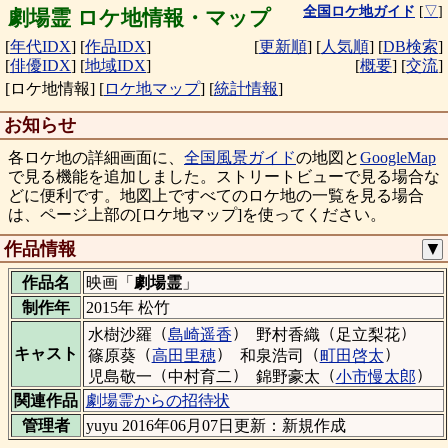
全国ロケ地ガイド
[
▽
]
劇場霊 ロケ地情報・マップ
[
年代IDX
]
[
作品IDX
]
[
更新順
]
[
人気順
]
[
DB検索
]
[
俳優IDX
]
[
地域IDX
]
[
概要
]
[
交流
]
[ロケ地情報]
[
ロケ地マップ
]
[
統計情報
]
お知らせ
各ロケ地の詳細画面に、
全国風景ガイド
の地図と
GoogleMap
で見る機能を追加しました。ストリートビューで見る場合な
どに便利です。地図上ですべてのロケ地の一覧を見る場合
は、ページ上部の[ロケ地マップ]を使ってください。
作品情報
▼
作品名
映画「
劇場霊
」
制作年
2015年 松竹
（
）
（
）
水樹沙羅
島崎遥香
野村香織
足立梨花
（
）
（
）
キャスト
篠原葵
高田里穂
和泉浩司
町田啓太
（
）
（
）
児島敬一
中村育二
錦野豪太
小市慢太郎
関連作品
劇場霊からの招待状
管理者
yuyu 2016年06月07日更新：新規作成