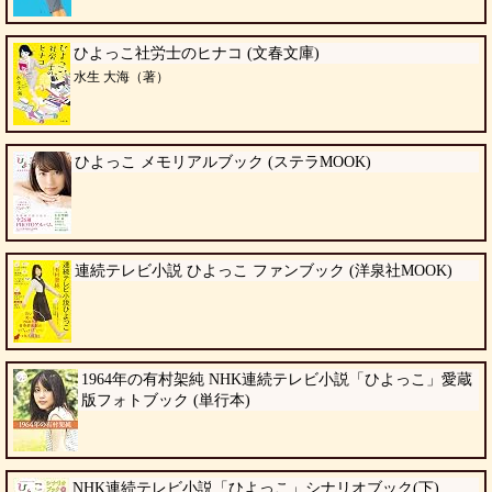
ひよっこ社労士のヒナコ (文春文庫)
水生 大海（著）
ひよっこ メモリアルブック (ステラMOOK)
連続テレビ小説 ひよっこ ファンブック (洋泉社MOOK)
1964年の有村架純 NHK連続テレビ小説「ひよっこ」愛蔵
版フォトブック (単行本)
NHK連続テレビ小説「ひよっこ」シナリオブック(下)