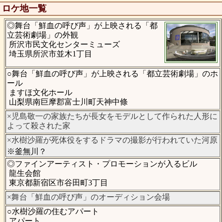
ロケ地一覧
◎舞台「鮮血の呼び声」が上映される「都
立芸術劇場」の外観
所沢市民文化センターミューズ
埼玉県所沢市並木1丁目
○舞台「鮮血の呼び声」が上映される「都立芸術劇場」のホ
ール
ますほ文化ホール
山梨県南巨摩郡富士川町天神中條
×児島敬一の家族たちが長女をモデルとして作られた人形に
よって殺された家
×水樹沙羅が死体役をするドラマの撮影が行われていた河原
※釜無川？
◎ファインアーティスト・プロモーションが入るビル
龍生会館
東京都新宿区市谷田町3丁目
×舞台「鮮血の呼び声」のオーディション会場
○水樹沙羅の住むアパート
アパート