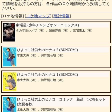
て情報をお持ちの方は、各作品のロケ地情報から投稿してく
ださい。
[ロケ地情報]
[
ロケ地マップ
]
[
統計情報
]
劇場霊 (少年チャンピオン・コミックス)
タカヲヨシノブ（著）、加藤淳也（著）、三宅隆太（著）
ひよっこ社労士のヒナコ 2 (BUNCOMI)
水生大海（著）、河野別荘地（著）
ひよっこ社労士のヒナコ 1 (BUNCOMI)
水生大海（著）、河野別荘地（著）
ひよっこ社労士のヒナコ コミック 新品 1-2巻セット
(文藝春秋)
水生大海（著）、河野別荘地（著）