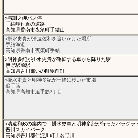
○与謝之岬バス停
手結岬付近の道路
高知県香南市夜須町手結山
○掛水史貴が清遠佐和を追いかけた場所
手結漁港
高知県香南市夜須町手結
○明神多紀が掛水史貴が運転する車から降りた駅
伊野駅前駅
高知県吾川郡いの町駅前町
○掛水史貴と明神多紀が一緒に歩いた市場
追手筋
高知県高知市追手筋2丁目
○清遠和政の案内で、掛水史貴と明神多紀が行ったパラグラ
吾川スカイパーク
高知県吾川郡仁淀川町上名野川