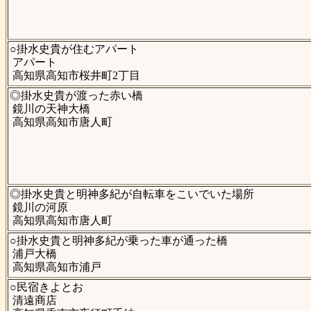
○掛水史貴が住むアパート
アパート
高知県高知市桜井町2丁目
◎掛水史貴が渡った赤い橋
鏡川の天神大橋
高知県高知市唐人町
◎掛水史貴と明神多紀が自転車をこいでいた場所
鏡川の河原
高知県高知市唐人町
○掛水史貴と明神多紀が乗った車が通った橋
浦戸大橋
高知県高知市浦戸
○民宿きよとお
清遠商店