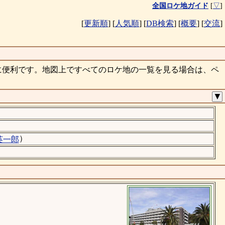
全国ロケ地ガイド
[
▽
]
[
更新順
]
[
人気順
]
[
DB検索
]
[
概要
]
[
交流
]
に便利です。地図上ですべてのロケ地の一覧を見る場合は、ペ
▼
）
英一郎