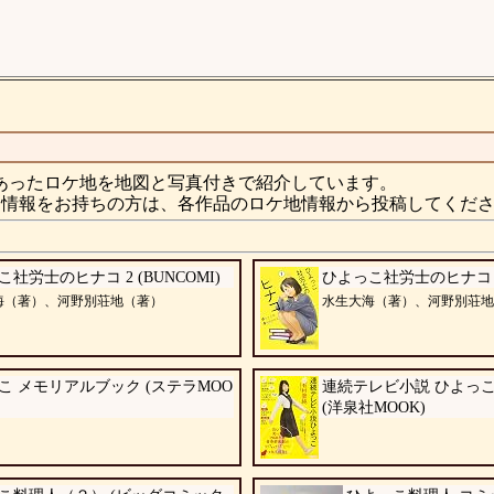
あったロケ地を地図と写真付きで紹介しています。
情報をお持ちの方は、各作品のロケ地情報から投稿してくだ
社労士のヒナコ 2 (BUNCOMI)
ひよっこ社労士のヒナコ 1 
海（著）、河野別荘地（著）
水生大海（著）、河野別荘地
こ メモリアルブック (ステラMOO
連続テレビ小説 ひよっこ
(洋泉社MOOK)