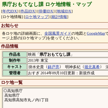
県庁おもてなし課 ロケ地情報・マップ
[
年代IDX
]
[
作品IDX
]
[
俳優IDX
]
[
地域IDX
]
[ロケ地情報]
[
ロケ地マップ
]
[
統計情報
]
お知らせ
各ロケ地の詳細画面に、
全国風景ガイド
の地図と
GoogleMap
ージ上部の[ロケ地マップ]を使ってください。
作品情報
作品名
映画「
県庁おもてなし課
」
制作年
2013年 東宝
（
）
（
）
キャスト
掛水史貴
錦戸亮
明神多紀
堀北真希
管理者
おすぎ 2014年09月10日更新：新規作成
ロケ地一覧
◎高知県庁
高知県庁
高知県高知市丸ノ内1丁目