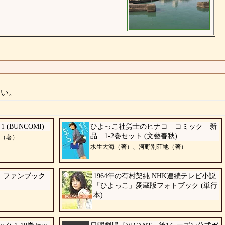
さい。
(BUNCOMI)
ひよっこ社労士のヒナコ コミック 新
品 1-2巻セット (文藝春秋)
（著）
水生大海（著）、河野別荘地（著）
 ファンブック
1964年の有村架純 NHK連続テレビ小説
「ひよっこ」愛蔵版フォトブック (単行
本)