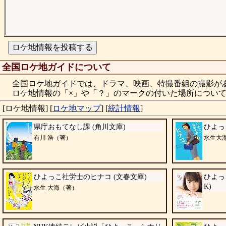
全国ロケ地ガイドについて
全国ロケ地ガイドでは、ドラマ、映画、特撮番組の撮影が
ロケ地情報の「×」や「？」のマークの付いた場所について
[ロケ地情報]
[
ロケ地マップ
]
[
統計情報
]
県庁おもてなし課 (角川文庫)
ひよっこ
有川 浩（著）
水生大
ひよっこ社労士のヒナコ (文春文庫)
ひよっ
K)
水生 大海（著）