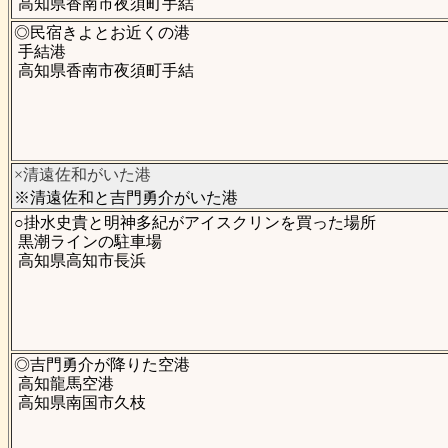
高知県香南市夜須町手結
◎民宿きよとお近くの港
手結港
高知県香南市夜須町手結
×清遠佐和がいた港
※清遠佐和と吉門勇介がいた港
○掛水史貴と明神多紀がアイスクリンを買った場所
黒潮ラインの駐車場
高知県高知市長浜
◎吉門勇介が降りた空港
高知龍馬空港
高知県南国市久枝