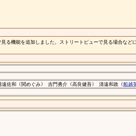
で見る機能を追加しました。ストリートビューで見る場合など
（
）
（
）
（
清遠佐和
関めぐみ
吉門勇介
高良健吾
清遠和政
船越