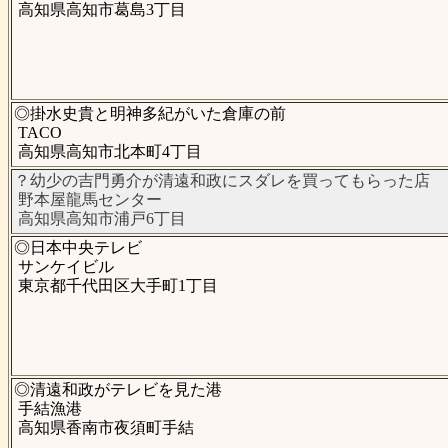
高知県高知市葛島3丁目
◎掛水史貴と明神多紀がいた倉庫の前
TACO
高知県高知市北本町4丁目
？幼少の吉門勇介が清遠和政にスダレを買ってもらった店
野本屋龍馬センター
高知県高知市浦戸6丁目
◎日本中央テレビ
サンケイビル
東京都千代田区大手町1丁目
◎清遠和政がテレビを見た港
手結漁港
高知県香南市夜須町手結