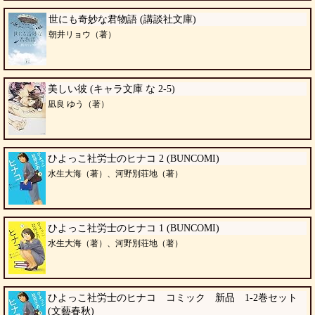
世にも奇妙な君物語 (講談社文庫)
朝井リョウ（著）
美しい彼 (キャラ文庫 な 2-5)
凪良 ゆう（著）
ひよっこ社労士のヒナコ 2 (BUNCOMI)
水生大海（著）、河野別荘地（著）
ひよっこ社労士のヒナコ 1 (BUNCOMI)
水生大海（著）、河野別荘地（著）
ひよっこ社労士のヒナコ コミック 新品 1-2巻セット
(文藝春秋)