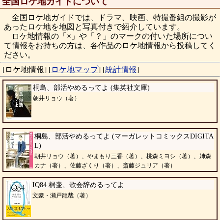
全国ロケ地ガイドについて
全国ロケ地ガイドでは、ドラマ、映画、特撮番組の撮影が
あったロケ地を地図と写真付きで紹介しています。
ロケ地情報の「×」や「？」のマークの付いた場所につい
て情報をお持ちの方は、各作品のロケ地情報から投稿してく
ださい。
[ロケ地情報]
[
ロケ地マップ
]
[
統計情報
]
桐島、部活やめるってよ (集英社文庫)
朝井リョウ（著）
桐島、部活やめるってよ (マーガレットコミックスDIGITA
L)
朝井リョウ（著）、やまもり三香（著）、桃森ミヨシ（著）、姉森
カナ（著）、佐藤ざくり（著）、斎藤ジュリア（著）
IQ84 桐壷、歌会辞めるってよ
文豪・瀬戸龍哉（著）