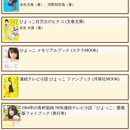
水生大海（著）、河野別荘地（著）
ひよっこ社労士のヒナコ (文春文庫)
水生 大海（著）
ひよっこ メモリアルブック (ステラMOOK)
連続テレビ小説 ひよっこ ファンブック (洋泉社MOOK)
1964年の有村架純 NHK連続テレビ小説「ひよっこ」愛蔵
版フォトブック (単行本)