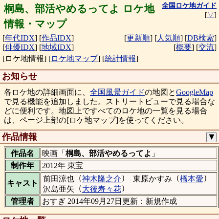
全国ロケ地ガイド
桐島、部活やめるってよ ロケ地
[
▽
]
情報・マップ
[
年代IDX
]
[
作品IDX
]
[
更新順
]
[
人気順
]
[
DB検索
]
[
俳優IDX
]
[
地域IDX
]
[
概要
]
[
交流
]
[ロケ地情報]
[
ロケ地マップ
]
[
統計情報
]
お知らせ
各ロケ地の詳細画面に、
全国風景ガイド
の地図と
GoogleMap
で見る機能を追加しました。ストリートビューで見る場合な
どに便利です。地図上ですべてのロケ地の一覧を見る場合
は、ページ上部の[ロケ地マップ]を使ってください。
作品情報
▼
作品名
映画「
桐島、部活やめるってよ
」
制作年
2012年 東宝
（
）
（
）
前田涼也
神木隆之介
東原かすみ
橋本愛
キャスト
（
）
沢島亜矢
大後寿々花
管理者
おすぎ 2014年09月27日更新：新規作成