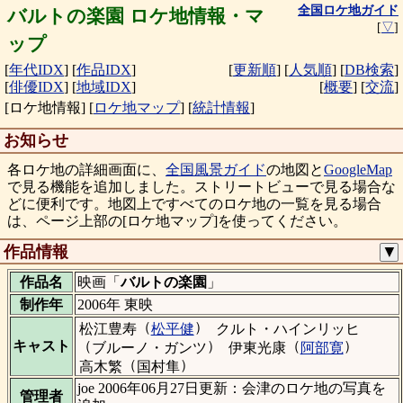
全国ロケ地ガイド
バルトの楽園 ロケ地情報・マ
[
▽
]
ップ
[
年代IDX
]
[
作品IDX
]
[
更新順
]
[
人気順
]
[
DB検索
]
[
俳優IDX
]
[
地域IDX
]
[
概要
]
[
交流
]
[ロケ地情報]
[
ロケ地マップ
]
[
統計情報
]
お知らせ
各ロケ地の詳細画面に、
全国風景ガイド
の地図と
GoogleMap
で見る機能を追加しました。ストリートビューで見る場合な
どに便利です。地図上ですべてのロケ地の一覧を見る場合
は、ページ上部の[ロケ地マップ]を使ってください。
作品情報
▼
作品名
映画「
バルトの楽園
」
制作年
2006年 東映
（
）
松江豊寿
松平健
クルト・ハインリッヒ
（
）
（
）
キャスト
ブルーノ・ガンツ
伊東光康
阿部寛
（
）
高木繁
国村隼
joe 2006年06月27日更新：会津のロケ地の写真を
管理者