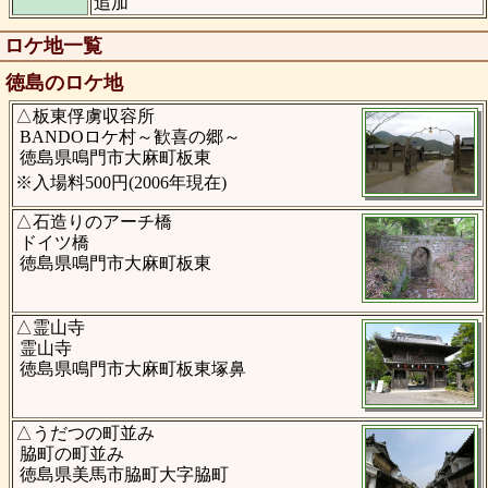
追加
ロケ地一覧
徳島のロケ地
△板東俘虜収容所
BANDOロケ村～歓喜の郷～
徳島県鳴門市大麻町板東
※入場料500円(2006年現在)
△石造りのアーチ橋
ドイツ橋
徳島県鳴門市大麻町板東
△霊山寺
霊山寺
徳島県鳴門市大麻町板東塚鼻
△うだつの町並み
脇町の町並み
徳島県美馬市脇町大字脇町