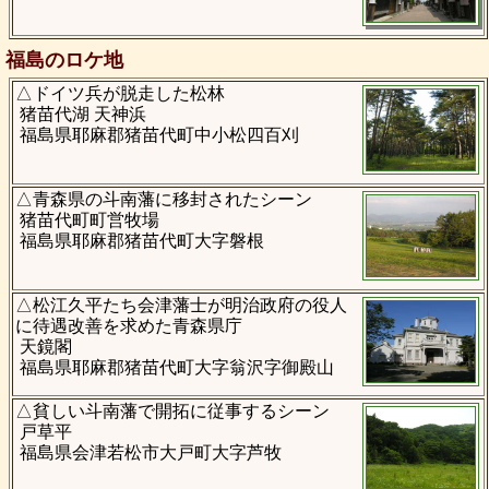
福島のロケ地
△ドイツ兵が脱走した松林
猪苗代湖 天神浜
福島県耶麻郡猪苗代町中小松四百刈
△青森県の斗南藩に移封されたシーン
猪苗代町町営牧場
福島県耶麻郡猪苗代町大字磐根
△松江久平たち会津藩士が明治政府の役人
に待遇改善を求めた青森県庁
天鏡閣
福島県耶麻郡猪苗代町大字翁沢字御殿山
△貧しい斗南藩で開拓に従事するシーン
戸草平
福島県会津若松市大戸町大字芦牧