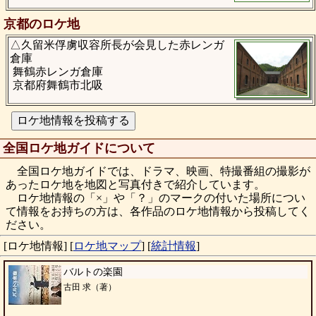
京都のロケ地
△久留米俘虜収容所長が会見した赤レンガ
倉庫
舞鶴赤レンガ倉庫
京都府舞鶴市北吸
全国ロケ地ガイドについて
全国ロケ地ガイドでは、ドラマ、映画、特撮番組の撮影が
あったロケ地を地図と写真付きで紹介しています。
ロケ地情報の「×」や「？」のマークの付いた場所につい
て情報をお持ちの方は、各作品のロケ地情報から投稿してく
ださい。
[ロケ地情報]
[
ロケ地マップ
]
[
統計情報
]
バルトの楽園
古田 求（著）