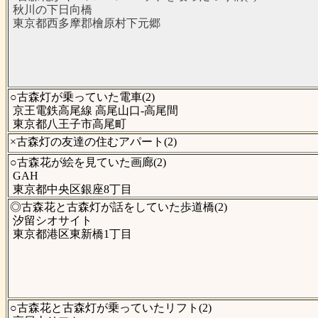
秋川の下日向橋
東京都西多摩郡檜原村下元郷
○古森灯が乗っていた電車(2)
京王電鉄高尾線 高尾山口-高尾間
東京都八王子市高尾町
×古森灯の友達の住むアパート(2)
○古森花が絵を見ていた画廊(2)
GAH
東京都中央区銀座8丁目
◎古森花と古森灯が話をしていた歩道橋(2)
汐留シオサイト
東京都港区東新橋1丁目
○古森花と古森灯が乗っていたリフト(2)