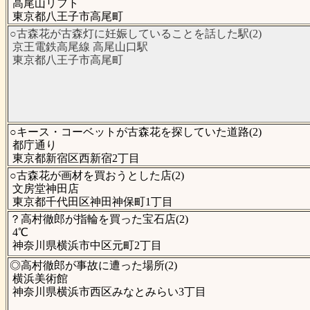
高尾山リフト
東京都八王子市高尾町
○古森花が古森灯に妊娠していることを話した駅(2)
京王電鉄高尾線 高尾山口駅
東京都八王子市高尾町
○キース・コーベットが古森花を探していた道路(2)
都庁通り
東京都新宿区西新宿2丁目
○古森花が画材を買おうとした店(2)
文房堂神田店
東京都千代田区神田神保町1丁目
？高村徹郎が指輪を買った宝石店(2)
4℃
神奈川県横浜市中区元町2丁目
◎高村徹郎が事故に遭った場所(2)
横浜美術館
神奈川県横浜市西区みなとみらい3丁目