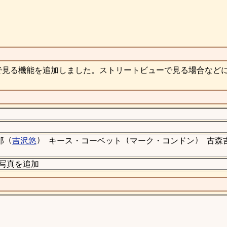
で見る機能を追加しました。ストリートビューで見る場合など
（
）
（
）
郎
吉沢悠
キース・コーベット
マーク・コンドン
古森
の写真を追加