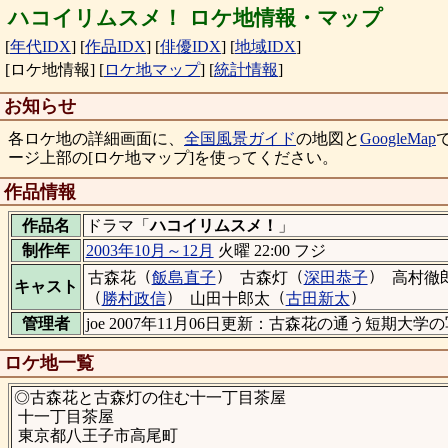
ハコイリムスメ！ ロケ地情報・マップ
[
年代IDX
]
[
作品IDX
]
[
俳優IDX
]
[
地域IDX
]
[ロケ地情報]
[
ロケ地マップ
]
[
統計情報
]
お知らせ
各ロケ地の詳細画面に、
全国風景ガイド
の地図と
GoogleMap
ージ上部の[ロケ地マップ]を使ってください。
作品情報
作品名
ドラマ「
ハコイリムスメ！
」
制作年
2003年10月～12月
火曜 22:00 フジ
（
）
（
）
古森花
飯島直子
古森灯
深田恭子
高村徹
キャスト
（
）
（
）
勝村政信
山田十郎太
古田新太
管理者
joe 2007年11月06日更新：古森花の通う短期大学
ロケ地一覧
◎古森花と古森灯の住む十一丁目茶屋
十一丁目茶屋
東京都八王子市高尾町