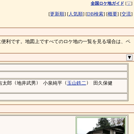
全国ロケ地ガイド
[
▽
]
[
更新順
]
[
人気順
]
[
DB検索
]
[
概要
]
[
交流
]
に便利です。地図上ですべてのロケ地の一覧を見る場合は、ペ
▼
（
）
（
）
吉太郎
地井武男
小泉純平
玉山鉄二
田久保健