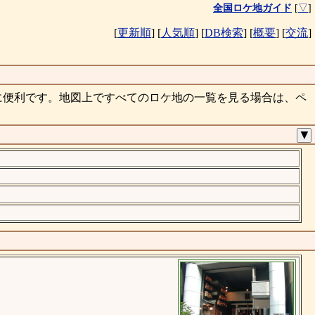
全国ロケ地ガイド
[
▽
]
[
更新順
]
[
人気順
]
[
DB検索
]
[
概要
]
[
交流
]
に便利です。地図上ですべてのロケ地の一覧を見る場合は、ペ
▼