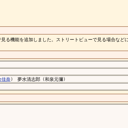
で見る機能を追加しました。ストリートビューで見る場合など
）
（
）
倉佳奈
夢水清志郎
和泉元彌