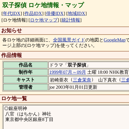
双子探偵 ロケ地情報・マップ
[
年代IDX
]
[
作品IDX
]
[
俳優IDX
]
[
地域IDX
]
[ロケ地情報]
[
ロケ地マップ
]
[
統計情報
]
お知らせ
各ロケ地の詳細画面に、
全国風景ガイド
の地図と
GoogleMap
ージ上部の[ロケ地マップ]を使ってください。
作品情報
作品名
ドラマ「
双子探偵
」
制作年
1999年07月～09月
土曜 18:00 NHK教育
（
）
（
キャスト
岩崎亜衣
三倉茉奈
山下真衣
三
管理者
joe 2003年01月01日更新
ロケ地一覧
◎銀座明神
八官（はちかん）神社
東京都中央区銀座8丁目