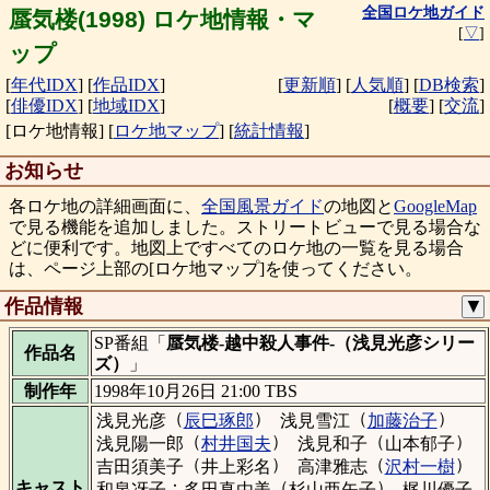
全国ロケ地ガイド
蜃気楼(1998) ロケ地情報・マ
[
▽
]
ップ
[
年代IDX
]
[
作品IDX
]
[
更新順
]
[
人気順
]
[
DB検索
]
[
俳優IDX
]
[
地域IDX
]
[
概要
]
[
交流
]
[ロケ地情報]
[
ロケ地マップ
]
[
統計情報
]
お知らせ
各ロケ地の詳細画面に、
全国風景ガイド
の地図と
GoogleMap
で見る機能を追加しました。ストリートビューで見る場合な
どに便利です。地図上ですべてのロケ地の一覧を見る場合
は、ページ上部の[ロケ地マップ]を使ってください。
作品情報
▼
SP番組「
蜃気楼-越中殺人事件-（浅見光彦シリー
作品名
ズ）
」
制作年
1998年10月26日 21:00 TBS
（
）
（
）
浅見光彦
辰巳琢郎
浅見雪江
加藤治子
（
）
（
）
浅見陽一郎
村井国夫
浅見和子
山本郁子
（
）
（
）
吉田須美子
井上彩名
高津雅志
沢村一樹
：
（
）
キャスト
和泉冴子
多田真由美
杉山亜矢子
梶川優子