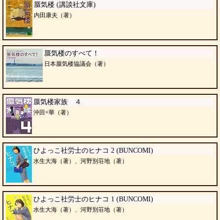
蜃気楼 (講談社文庫)
内田康夫（著）
蜃気楼のすべて！
日本蜃気楼協議会（著）
蜃気楼家族 ４
沖田×華（著）
ひよっこ社労士のヒナコ 2 (BUNCOMI)
水生大海（著）、河野別荘地（著）
ひよっこ社労士のヒナコ 1 (BUNCOMI)
水生大海（著）、河野別荘地（著）