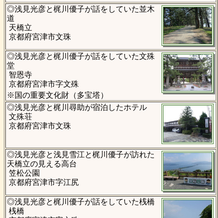
◎浅見光彦と梶川優子が話をしていた並木
道
天橋立
京都府宮津市文珠
◎浅見光彦と梶川優子が話をしていた文殊
堂
智恩寺
京都府宮津市字文殊
※国の重要文化財（多宝塔）
◎浅見光彦と梶川尋助が宿泊したホテル
文殊荘
京都府宮津市文珠
◎浅見光彦と浅見雪江と梶川優子が訪れた
天橋立の見える高台
笠松公園
京都府宮津市字江尻
◎浅見光彦と梶川優子が話をしていた桟橋
桟橋