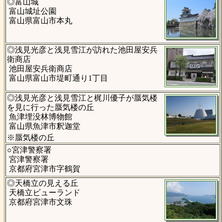
◎富山城
富山城址公園
富山県富山市本丸
◎浅見光彦と浅見雪江が訪れた池田屋安兵
衛商店
池田屋安兵衛商店
富山県富山市堤町通り1丁目
◎浅見光彦と浅見雪江と梶川優子が蜃気楼
を見に行った蜃気楼の丘
魚津埋没林博物館
富山県魚津市釈迦堂
※蜃気楼の丘
○宮津警察署
宮津警察署
京都府宮津市字鶴賀
◎天橋立の見える丘
天橋立ビューランド
京都府宮津市文珠