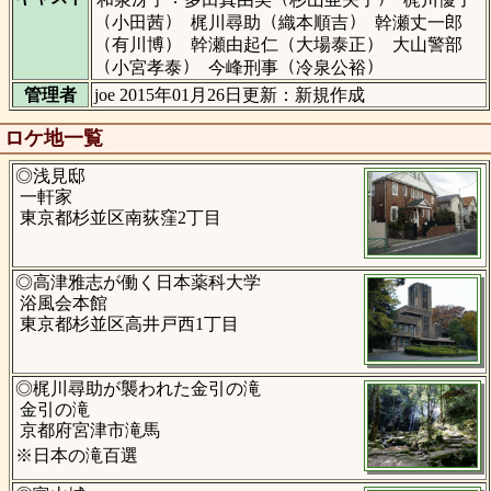
（
）
（
）
小田茜
梶川尋助
織本順吉
幹瀬丈一郎
（
）
（
）
有川博
幹瀬由起仁
大場泰正
大山警部
（
）
（
）
小宮孝泰
今峰刑事
冷泉公裕
管理者
joe 2015年01月26日更新：新規作成
ロケ地一覧
◎浅見邸
一軒家
東京都杉並区南荻窪2丁目
◎高津雅志が働く日本薬科大学
浴風会本館
東京都杉並区高井戸西1丁目
◎梶川尋助が襲われた金引の滝
金引の滝
京都府宮津市滝馬
※日本の滝百選