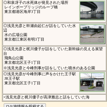
◎和泉冴子の水死体が発見された場所
レインボーブリッジのループ橋
東京都港区海岸3丁目
◎浅見光彦と幹瀬由起仁が話をしていた水
辺
水の広場公園
東京都江東区有明3丁目
◎浅見光彦と梶川優子が話をしていた新幹線の見える展望
台
飛鳥山公園
東京都北区王子1丁目
※浅見光彦と今峰刑事が話をしていた噴水のある公園
◎浅見光彦が今峰刑事に声をかけた王子駅
JR王子駅
東京都北区王子1丁目
×浅見光彦と梶川優子が高津雅志と話をしていた海