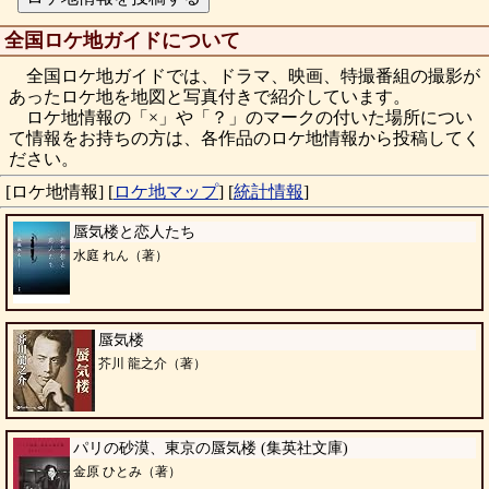
全国ロケ地ガイドについて
全国ロケ地ガイドでは、ドラマ、映画、特撮番組の撮影が
あったロケ地を地図と写真付きで紹介しています。
ロケ地情報の「×」や「？」のマークの付いた場所につい
て情報をお持ちの方は、各作品のロケ地情報から投稿してく
ださい。
[ロケ地情報]
[
ロケ地マップ
]
[
統計情報
]
蜃気楼と恋人たち
水庭 れん（著）
蜃気楼
芥川 龍之介（著）
パリの砂漠、東京の蜃気楼 (集英社文庫)
金原 ひとみ（著）