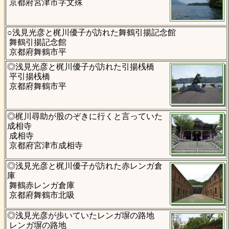
京都府宮津市字文殊
○浅見光彦と梶川優子が訪れた舞鶴引揚記念館
舞鶴引揚記念館
京都府舞鶴市平
◎浅見光彦と梶川優子が訪れた引揚桟橋
平引揚桟橋
京都府舞鶴市平
◎梶川尋助が股のぞきに行くと言っていた
成相寺
成相寺
京都府宮津市成相寺
◎浅見光彦と梶川優子が訪れた赤レンガ倉
庫
舞鶴赤レンガ倉庫
京都府舞鶴市北吸
◎浅見光彦が歩いていたレンガ塀の路地
レンガ塀の路地