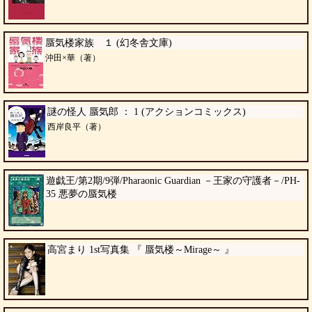
蜃気楼家族 １ (幻冬舎文庫)
沖田×華（著）
謎の怪人 蜃気郎 ： 1 (アクションコミックス)
西岸良平（著）
遊戯王/第2期/9弾/Pharaonic Guardian －王家の守護者－/PH-
35 悪夢の蜃気楼
高宮まり 1st写真集 『 蜃気楼～Mirage～ 』