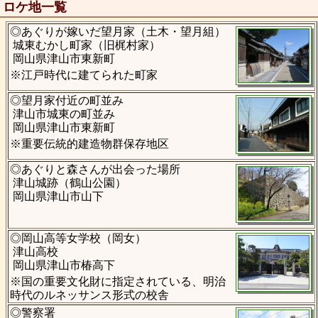
ロケ地一覧
◎あぐりが嫁いだ望月家（土木・望月組）
城東むかし町家（旧梶村家）
岡山県津山市東新町
※江戸時代に建てられた町家
◎望月家付近の町並み
津山市城東の町並み
岡山県津山市東新町
※重要伝統的建造物群保存地区
◎あぐりと森さんが出会った場所
津山城跡（鶴山公園）
岡山県津山市山下
◎岡山高等女学校（岡女）
津山高校
岡山県津山市椿高下
※国の重要文化財に指定されている、明治
時代のルネッサンス形式の校舎
◎警察署