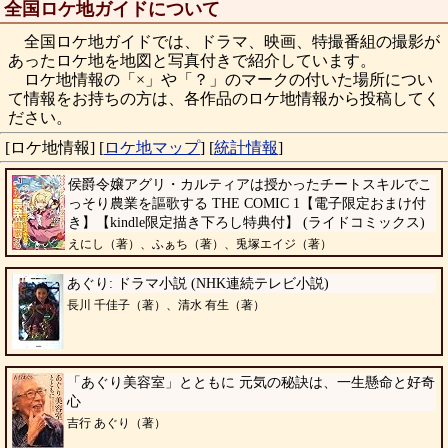
全国ロケ地ガイドについて
全国ロケ地ガイドでは、ドラマ、映画、特撮番組の撮影が
あったロケ地を地図と写真付きで紹介しています。
ロケ地情報の「×」や「？」のマークの付いた場所につい
て情報をお持ちの方は、各作品のロケ地情報から投稿してく
ださい。
[ロケ地情報]
[
ロケ地マップ
]
[
統計情報
]
侯爵令嬢アグリ・カルティアは授かったチートスキルでこ
っそり農業を謳歌する THE COMIC 1【電子限定おまけ付
き】【kindle限定描き下ろし特典付】 (ライドコミックス)
えにし（著）、ふぁち（著）、兎塚エイジ（著）
あぐり: ドラマ小説 (NHK連続テレビ小説)
長川 千佳子（著）、清水 有生（著）
「あぐり美容室」とともに 元気の秘訣は、一生懸命と好奇
心
吉行 あぐり（著）