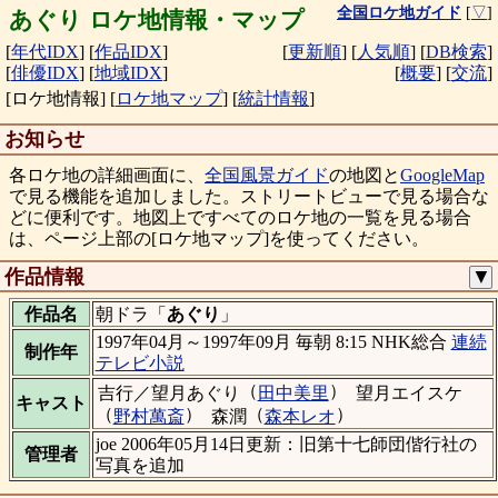
全国ロケ地ガイド
[
▽
]
あぐり ロケ地情報・マップ
[
年代IDX
]
[
作品IDX
]
[
更新順
]
[
人気順
]
[
DB検索
]
[
俳優IDX
]
[
地域IDX
]
[
概要
]
[
交流
]
[ロケ地情報]
[
ロケ地マップ
]
[
統計情報
]
お知らせ
各ロケ地の詳細画面に、
全国風景ガイド
の地図と
GoogleMap
で見る機能を追加しました。ストリートビューで見る場合な
どに便利です。地図上ですべてのロケ地の一覧を見る場合
は、ページ上部の[ロケ地マップ]を使ってください。
作品情報
▼
作品名
朝ドラ「
あぐり
」
1997年04月～1997年09月 毎朝 8:15 NHK総合
連続
制作年
テレビ小説
（
）
吉行／望月あぐり
田中美里
望月エイスケ
キャスト
（
）
（
）
野村萬斎
森潤
森本レオ
joe 2006年05月14日更新：旧第十七師団偕行社の
管理者
写真を追加