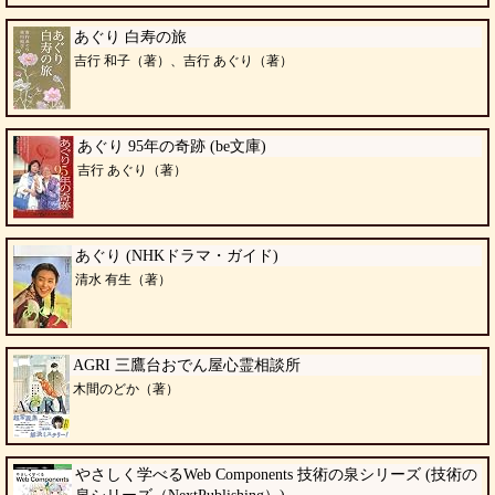
あぐり 白寿の旅
吉行 和子（著）、吉行 あぐり（著）
あぐり 95年の奇跡 (be文庫)
吉行 あぐり（著）
あぐり (NHKドラマ・ガイド)
清水 有生（著）
AGRI 三鷹台おでん屋心霊相談所
木間のどか（著）
やさしく学べるWeb Components 技術の泉シリーズ (技術の