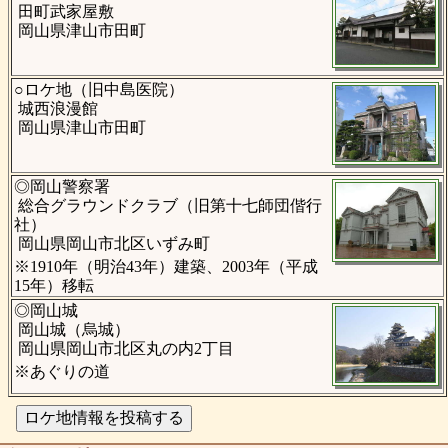
田町武家屋敷
岡山県津山市田町
○ロケ地（旧中島医院）
城西浪漫館
岡山県津山市田町
◎岡山警察署
総合グラウンドクラブ（旧第十七師団偕行
社）
岡山県岡山市北区いずみ町
※1910年（明治43年）建築、2003年（平成
15年）移転
◎岡山城
岡山城（烏城）
岡山県岡山市北区丸の内2丁目
※あぐりの道