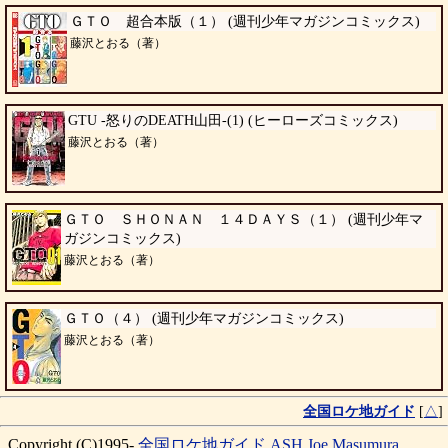
ＧＴＯ 超合本版（１） (週刊少年マガジンコミックス)
藤沢とおる（著）
GTU -怒りのDEATH山田-(1) (ヒーローズコミックス)
藤沢とおる（著）
ＧＴＯ ＳＨＯＮＡＮ １４ＤＡＹＳ（１） (週刊少年マ
ガジンコミックス)
藤沢とおる（著）
ＧＴＯ（４） (週刊少年マガジンコミックス)
藤沢とおる（著）
全国ロケ地ガイド
[
△
]
Copyright (C)1995-
全国ロケ地ガイド
ASH
Joe Masumura