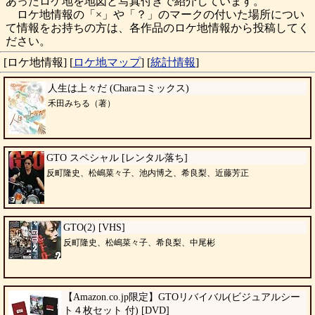
あったロケ地を地図と写真付きで紹介しています。
ロケ地情報の「×」や「？」のマークの付いた場所につい
て情報をお持ちの方は、各作品のロケ地情報から投稿してく
ださい。
[ロケ地情報]
[
ロケ地マップ
]
[
統計情報
]
人生は上々だ (Charaコミックス)
禾田みちる（著）
GTO スペシャル [レンタル落ち]
反町隆史、松嶋菜々子、池内博之、希良梨、近藤芳正
GTO(2) [VHS]
反町隆史、松嶋菜々子、希良梨、中尾彬
【Amazon.co.jp限定】GTOリバイバル(ビジュアルシー
ト４枚セット 付) [DVD]