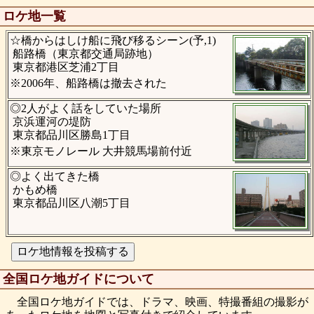
ロケ地一覧
☆橋からはしけ船に飛び移るシーン(予,1)
船路橋（東京都交通局跡地）
東京都港区芝浦2丁目
※2006年、船路橋は撤去された
◎2人がよく話をしていた場所
京浜運河の堤防
東京都品川区勝島1丁目
※東京モノレール 大井競馬場前付近
◎よく出てきた橋
かもめ橋
東京都品川区八潮5丁目
全国ロケ地ガイドについて
全国ロケ地ガイドでは、ドラマ、映画、特撮番組の撮影が