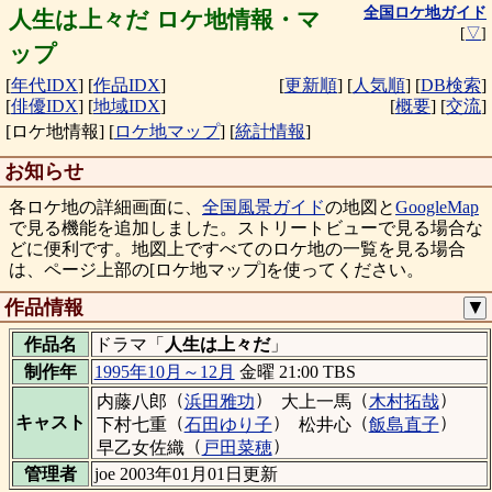
全国ロケ地ガイド
人生は上々だ ロケ地情報・マ
[
▽
]
ップ
[
年代IDX
]
[
作品IDX
]
[
更新順
]
[
人気順
]
[
DB検索
]
[
俳優IDX
]
[
地域IDX
]
[
概要
]
[
交流
]
[ロケ地情報]
[
ロケ地マップ
]
[
統計情報
]
お知らせ
各ロケ地の詳細画面に、
全国風景ガイド
の地図と
GoogleMap
で見る機能を追加しました。ストリートビューで見る場合な
どに便利です。地図上ですべてのロケ地の一覧を見る場合
は、ページ上部の[ロケ地マップ]を使ってください。
作品情報
▼
作品名
ドラマ「
人生は上々だ
」
制作年
1995年10月～12月
金曜 21:00 TBS
（
）
（
）
内藤八郎
浜田雅功
大上一馬
木村拓哉
（
）
（
）
キャスト
下村七重
石田ゆり子
松井心
飯島直子
（
）
早乙女佐織
戸田菜穂
管理者
joe 2003年01月01日更新