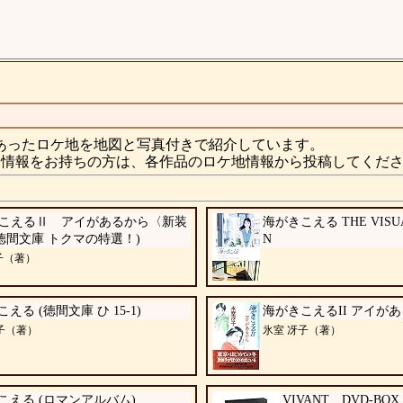
あったロケ地を地図と写真付きで紹介しています。
情報をお持ちの方は、各作品のロケ地情報から投稿してくだ
こえるⅡ アイがあるから〈新装
海がきこえる THE VISUA
(徳間文庫 トクマの特選！)
N
子（著）
える (徳間文庫 ひ 15-1)
海がきこえるII アイが
子（著）
氷室 冴子（著）
こえる (ロマンアルバム)
VIVANT DVD-BOX 