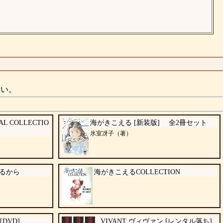
さい。
L COLLECTIO
海がきこえる [新装版] 全2冊セット
氷室冴子（著）
あるから
海がきこえるCOLLECTION
[DVD]
VIVANT ヴィヴァン [レンタル落ち]