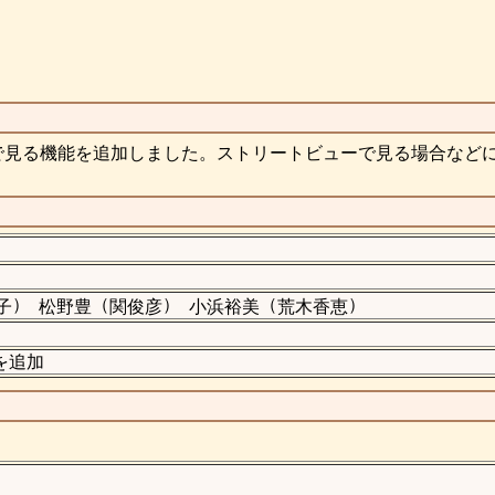
で見る機能を追加しました。ストリートビューで見る場合など
）
（
）
（
）
子
松野豊
関俊彦
小浜裕美
荒木香恵
真を追加