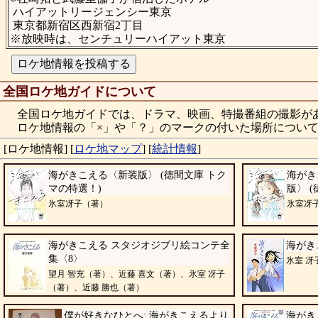
ハイアットリージェンシー東京
東京都新宿区西新宿2丁目
※放映時は、センチュリーハイアット東京
全国ロケ地ガイドについて
全国ロケ地ガイドでは、ドラマ、映画、特撮番組の撮影が
ロケ地情報の「×」や「？」のマークの付いた場所について
[ロケ地情報]
[
ロケ地マップ
]
[
統計情報
]
海がきこえる〈新装版〉 (徳間文庫 トク
海がき
マの特選！)
版〉 
氷室冴子（著）
氷室冴
海がきこえる スタジオジブリ絵コンテ全
海がきこ
集〈8〉
氷室 冴
望月 智充（著）、近藤 喜文（著）、氷室 冴子
（著）、近藤 勝也（著）
僕が好きなひとへ: 海がきこえるより
海がき