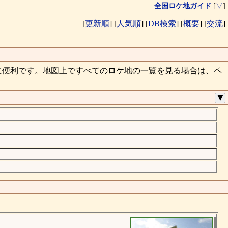
全国ロケ地ガイド
[
▽
]
[
更新順
]
[
人気順
]
[
DB検索
]
[
概要
]
[
交流
]
に便利です。地図上ですべてのロケ地の一覧を見る場合は、ペ
▼