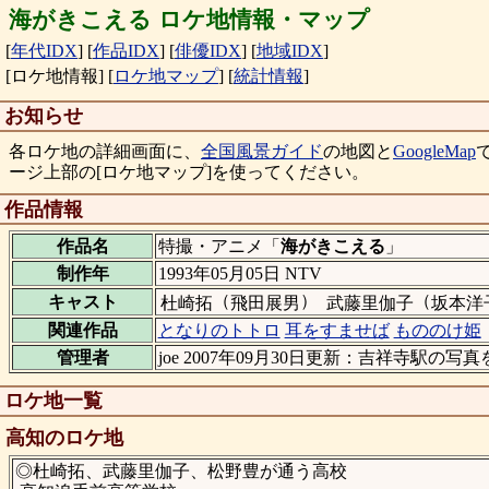
海がきこえる ロケ地情報・マップ
[
年代IDX
]
[
作品IDX
]
[
俳優IDX
]
[
地域IDX
]
[ロケ地情報]
[
ロケ地マップ
]
[
統計情報
]
お知らせ
各ロケ地の詳細画面に、
全国風景ガイド
の地図と
GoogleMap
ージ上部の[ロケ地マップ]を使ってください。
作品情報
作品名
特撮・アニメ「
海がきこえる
」
制作年
1993年05月05日 NTV
（
）
（
キャスト
杜崎拓
飛田展男
武藤里伽子
坂本洋
関連作品
となりのトトロ
耳をすませば
もののけ姫
管理者
joe 2007年09月30日更新：吉祥寺駅の写
ロケ地一覧
高知のロケ地
◎杜崎拓、武藤里伽子、松野豊が通う高校